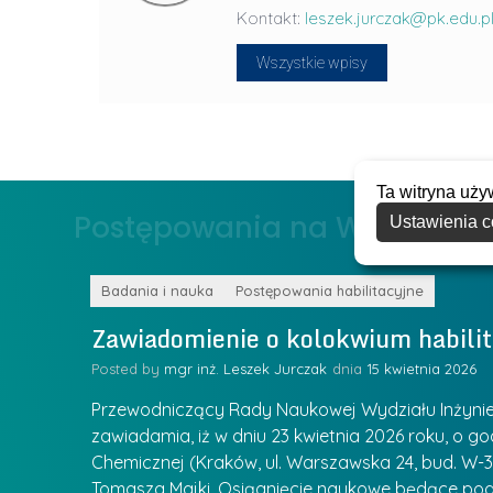
n
Kontakt:
leszek.jurczak@pk.edu.p
-
L
P
Wszystkie wpisy
i
r
d
a
e
g
r
ł
z
Ta witryna uży
o
Postępowania na WIiTCh
y
Ustawienia c
w
w
s
Z
k
Badania i nauka
Postępowania habilitacyjne
a
a
Zawiadomienie o kolokwium habilit
r
l
z
Posted by
mgr inż. Leszek Jurczak
15 kwietnia 2026
a
ą
u
Przewodniczący Rady Naukowej Wydziału Inżynierii
d
r
zawiadamia, iż w dniu 23 kwietnia 2026 roku, o godz
z
Chemicznej (Kraków, ul. Warszawska 24, bud. W-35
e
ie się
a
Tomasza Majki. Osiągnięcie naukowe będące pod