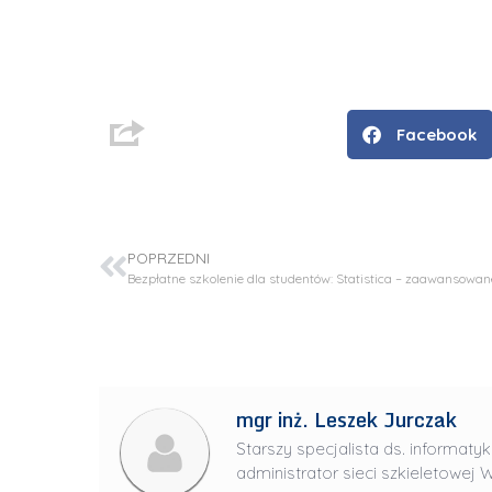
D
r
i
n
Facebook
ż
.
J
u
POPRZEDNI
l
i
a
R
a
d
mgr inż. Leszek Jurczak
w
Starszy specjalista ds. informatyk
a
administrator sieci szkieletowej W