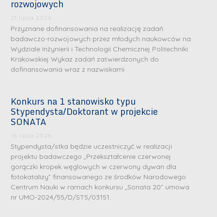
rozwojowych
b
b
r
D
r
21 lipca 2026
D
Przyznane dofinansowania na realizację zadań
n
r
n
r
badawczo-rozwojowych przez młodych naukowców na
e
i
e
Wydziale Inżynierii i Technologii Chemicznej Politechniki
i
m
n
m
Krakowskiej Wykaz zadań zatwierdzonych do
n
e
ż
e
dofinansowania wraz z nazwiskami
ż
d
.
d
.
a
J
a
Konkurs na 1 stanowisko typu
M
l
u
l
Stypendysta/Doktorant w projekcie
a
e
l
e
SONATA
r
W
i
W
16 lipca 2026
i
a
a
a
Stypendysta/stka będzie uczestniczyć w realizacji
a
r
R
r
projektu badawczego „Przekształcenie czerwonej
K
gorączki kropek węglowych w czerwony dywan dla
s
a
s
u
fotokatalizy” finansowanego ze środków Narodowego
z
d
z
Centrum Nauki w ramach konkursu „Sonata 20” umowa
r
a
w
a
nr UMO-2024/55/D/ST5/03151.
a
w
a
w
ń