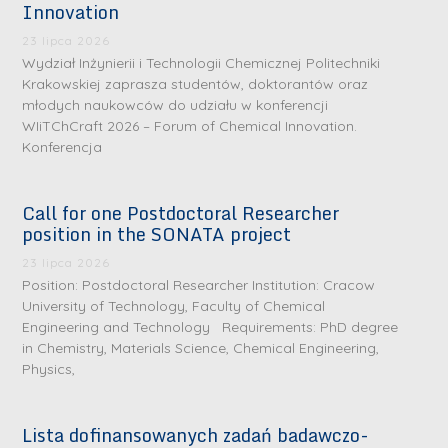
Innovation
23 lipca 2026
Wydział Inżynierii i Technologii Chemicznej Politechniki
Krakowskiej zaprasza studentów, doktorantów oraz
młodych naukowców do udziału w konferencji
WIiTChCraft 2026 – Forum of Chemical Innovation.
Konferencja
Call for one Postdoctoral Researcher
position in the SONATA project
23 lipca 2026
Position: Postdoctoral Researcher Institution: Cracow
University of Technology, Faculty of Chemical
Engineering and Technology Requirements: PhD degree
in Chemistry, Materials Science, Chemical Engineering,
Physics,
S
S
r
r
Lista dofinansowanych zadań badawczo-
e
e