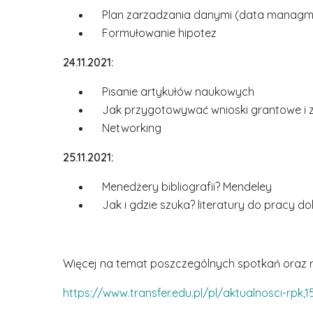
Plan zarzadzania danymi (data managme
Formułowanie hipotez
24.11.2021:
Pisanie artykułów naukowych
Jak przygotowywać wnioski grantowe i 
Networking
25.11.2021:
Menedżery bibliografii? Mendeley
Jak i gdzie szuka? literatury do pracy dok
Więcej na temat poszczególnych spotkań oraz re
https://www.transfer.edu.pl/pl/aktualnosci-rpk,1