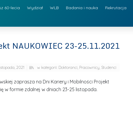
sz 60-lecia
Wydział
WLB
Badania i nauka
Rekrutacja
rojekt NAUKOWIEC 23-25.11.2021
listopada, 2021
w kategorii:
Doktoranci
,
Pracownicy
,
Studenci
wskiej zaprasza na Dni Kariery i Mobilności Projekt
 w formie zdalnej w dniach 23-25 listopada.