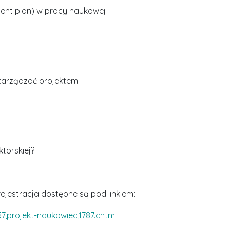
nt plan) w pracy naukowej
zarządzać projektem
torskiej?
jestracja dostępne są pod linkiem:
S
r
57,projekt-naukowiec,1787.chtm
e