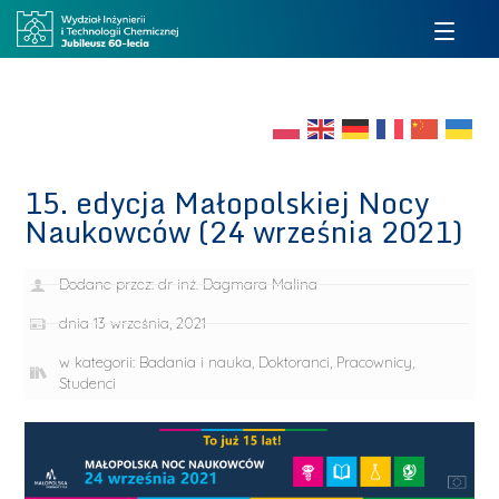
15. edycja Małopolskiej Nocy
Naukowców (24 września 2021)
Dodane przez:
dr inż. Dagmara Malina
dnia
13 września, 2021
w kategorii:
Badania i nauka
,
Doktoranci
,
Pracownicy
,
Studenci