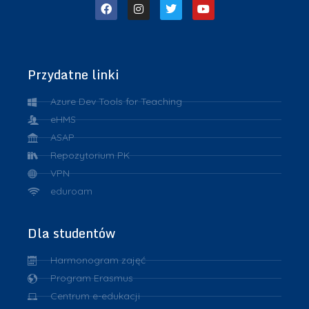
Przydatne linki
Azure Dev Tools for Teaching
eHMS
ASAP
Repozytorium PK
VPN
eduroam
Dla studentów
Harmonogram zajęć
Program Erasmus
Centrum e-edukacji