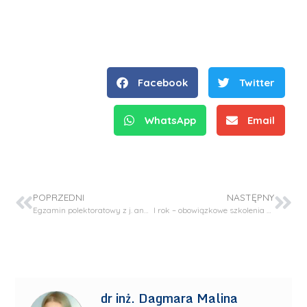
Facebook
Twitter
WhatsApp
Email
POPRZEDNI
NASTĘPNY
Egzamin polektoratowy z j. angielskiego w sesji letniej 2020/21
I rok – obowiązkowe szkolenia biblioteczne oraz BHP
dr inż. Dagmara Malina