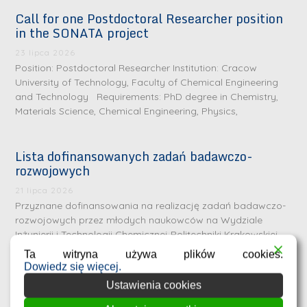
Call for one Postdoctoral Researcher position
in the SONATA project
23 lipca 2026
Position: Postdoctoral Researcher Institution: Cracow
University of Technology, Faculty of Chemical Engineering
and Technology Requirements: PhD degree in Chemistry,
Materials Science, Chemical Engineering, Physics,
Lista dofinansowanych zadań badawczo-
rozwojowych
S
r
21 lipca 2026
e
Przyznane dofinansowania na realizację zadań badawczo-
rozwojowych przez młodych naukowców na Wydziale
b
Inżynierii i Technologii Chemicznej Politechniki Krakowskiej
r
D
Wykaz zadań zatwierdzonych do dofinansowania wraz z
Ta witryna używa plików cookies.
n
nazwiskami
r
Dowiedz się więcej.
e
i
Ustawienia cookies
m
n