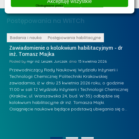
Akceptuję wszystkie
e
ż
Obsługiwane przez
WPLP Compliance Platform
d
.
a
Postępowania na WIiTCh
M
l
a
e
r
ne
Badania i nauka
Postępowania habilitacyjne
B
W
i
Zawiadomienie o kolokwium habilitacyjnym - dr
Z
a
inż. Tomasz Majka
i
a
r
K
Posted by
mgr inż. Leszek Jurczak
15 kwietnia 2026
Po
s
u
Przewodniczący Rady Naukowej Wydziału Inżynierii i
P
z
Technologii Chemicznej Politechniki Krakowskiej
Te
r
a
zawiadamia, iż w dniu 23 kwietnia 2026 roku, o godzinie
za
a
.
11:00 w sali 12 Wydziału Inżynierii i Technologii Chemicznej
12
w
ń
(Kraków, ul. Warszawska 24, bud. W-35) odbędzie się
(
s
w
s
kolokwium habilitacyjne dr inż. Tomasza Majki.
ko
k
Osiągnięcie naukowe będące podstawą ubiegania się o…
O
k
L
i
a
i
e
z
d
j
n
e