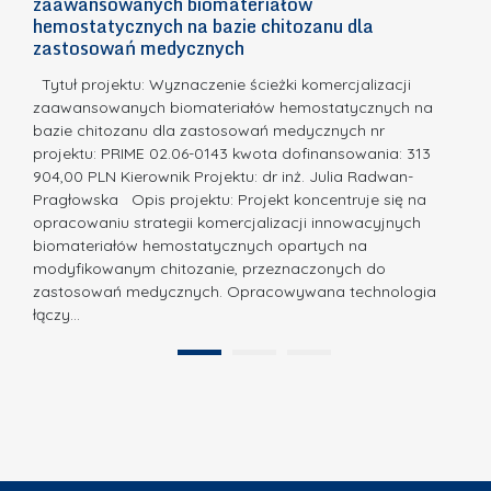
zaawansowanych biomateriałów
e
E
o
hemostatycznych na bazie chitozanu dla
m
c
zastosowań medycznych
w
i
a,
d
a
Tytuł projektu: Wyznaczenie ścieżki komercjalizacji
k
c
zaawansowanych biomateriałów hemostatycznych na
ó
bazie chitozanu dla zastosowań medycznych nr
j
w
projektu: PRIME 02.06-0143 kwota dofinansowania: 313
a
z
904,00 PLN Kierownik Projektu: dr inż. Julia Radwan-
.
Pragłowska Opis projektu: Projekt koncentruje się na
P
N
opracowaniu strategii komercjalizacji innowacyjnych
o
biomateriałów hemostatycznych opartych na
a
l
modyfikowanym chitozanie, przeznaczonych do
t
i
zastosowań medycznych. Opracowywana technologia
u
łączy…
t
r
e
a
1
2
c
”
h
n
i