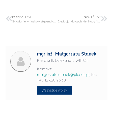
POPRZEDNI
NASTĘPNY
Składanie wniosków stypendialnych
15. edycja Małopolskiej Nocy Naukowców (24 września 2021)
mgr inż. Małgorzata Stanek
Kierownik Dziekanatu WIiTCh
Kontakt:
malgorzata.stanek@pk.edu.pl
, tel.:
+48 12 628 26 30.
Wszystkie wpisy