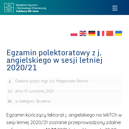
Egzamin polektoratowy z j.
angielskiego w sesji letniej
2020/21
Dodane przez:
mgr inż. Małgorzata Stanek
dnia
10 września, 2021
w kategorii:
Studenci
Egzamin kończący lektorat j. angielskiego na WIiTCh w
sesji letniej 2020/21 zostanie przeprowadzony zdalnie