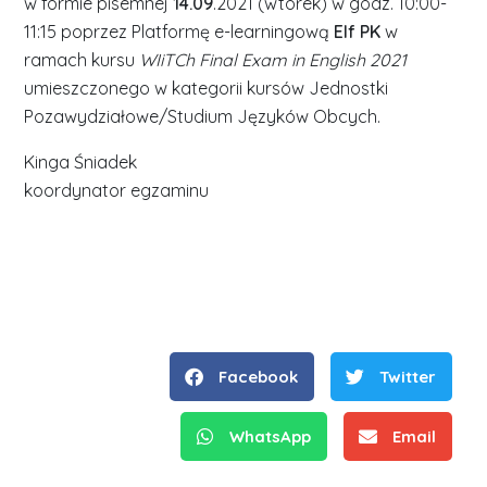
w formie pisemnej
14.09
.2021 (wtorek) w godz. 10:00-
11:15 poprzez Platformę e-learningową
Elf PK
w
ramach kursu
WIiTCh Final Exam in English 2021
umieszczonego w kategorii kursów Jednostki
Pozawydziałowe/Studium Języków Obcych.
Kinga Śniadek
koordynator egzaminu
Facebook
Twitter
WhatsApp
Email