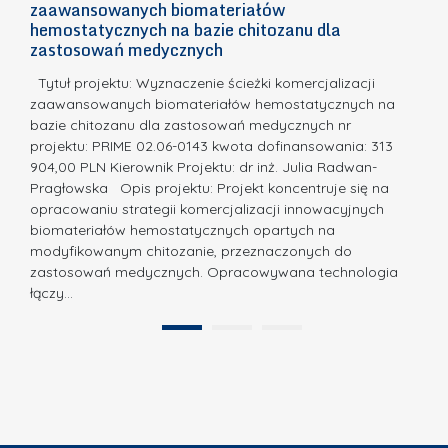
n
zaawansowanych biomateriałów
e
E
o
hemostatycznych na bazie chitozanu dla
m
c
zastosowań medycznych
w
i
a,
d
a
Tytuł projektu: Wyznaczenie ścieżki komercjalizacji
k
c
zaawansowanych biomateriałów hemostatycznych na
ó
bazie chitozanu dla zastosowań medycznych nr
j
w
projektu: PRIME 02.06-0143 kwota dofinansowania: 313
a
z
904,00 PLN Kierownik Projektu: dr inż. Julia Radwan-
.
Pragłowska Opis projektu: Projekt koncentruje się na
P
N
opracowaniu strategii komercjalizacji innowacyjnych
o
biomateriałów hemostatycznych opartych na
a
l
modyfikowanym chitozanie, przeznaczonych do
t
i
zastosowań medycznych. Opracowywana technologia
u
łączy…
t
r
e
a
1
2
c
”
h
n
i