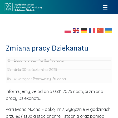
Zmiana pracy Dziekanatu
Dodane przez:
Monika Wałecka
dnia
30 października, 2025
w kategorii:
Pracownicy
,
Studenci
Informujemy, że od dnia 03.11.2025 nastąpi zmiana
pracy Dziekanatu.
Pani Iwona Mucha – pokój nr 7, wyłącznie w godzinach
przyjęć ( studia stacjonarne II stopnia oraz pomoc