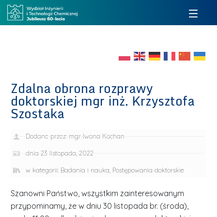
Zdalna obrona rozprawy
doktorskiej mgr inż. Krzysztofa
Szostaka
Dodane przez:
mgr Iwona Kochan
dnia
23 listopada, 2022
w kategorii:
Badania i nauka
,
Postępowania doktorskie
Szanowni Państwo, wszystkim zainteresowanym
przypominamy, że w dniu 30 listopada br. (środa),