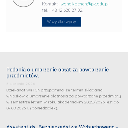
Kontakt:
iwona.kochan@pk.edu.pl
,
tel.: +48 12 628 27 02.
Wszystkie wpisy
Podania o umorzenie opłat za powtarzanie
przedmiotów.
6 sierpnia 2026
Dziekanat WIiTCh przypomina, że termin składania
wniosków o umorzenie płatności za powtarzane przedmioty
w semestrze letnim w roku akademickim 2025/2026 jest do
07.09.2026 r. (poniedziałek).
Asystent ds. Bezpieczeństwa Wybuchowego –