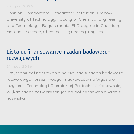
23 lipca 2026
Position: Postdoctoral Researcher Institution: Cracow
University of Technology, Faculty of Chemical Engineering
and Technology Requirements: PhD degree in Chemistry,
Materials Science, Chemical Engineering, Physics,
Lista dofinansowanych zadań badawczo-
rozwojowych
21 lipca 2026
Przyznane dofinansowania na realizację zadań badawczo-
rozwojowych przez młodych naukowców na Wydziale
Inżynierii i Technologii Chemicznej Politechniki Krakowskiej
D
D
Wykaz zadań zatwierdzonych do dofinansowania wraz z
r
nazwiskami
r
i
i
n
n
ż
ż
.
.