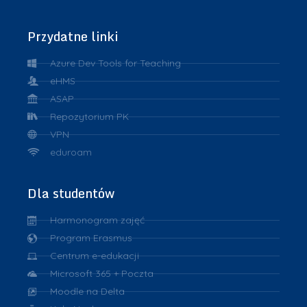
Przydatne linki
Azure Dev Tools for Teaching
eHMS
ASAP
Repozytorium PK
VPN
eduroam
Dla studentów
Harmonogram zajęć
Program Erasmus
Centrum e-edukacji
Microsoft 365 + Poczta
Moodle na Delta