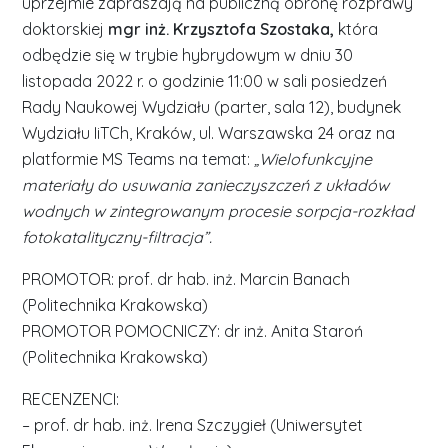
uprzejmie zapraszają na publiczną obronę rozprawy
doktorskiej
mgr inż. Krzysztofa Szostaka,
która
odbędzie się w trybie hybrydowym w dniu 30
listopada 2022 r. o godzinie 11:00 w sali posiedzeń
Rady Naukowej Wydziału (parter, sala 12), budynek
Wydziału IiTCh, Kraków, ul. Warszawska 24 oraz na
platformie MS Teams na temat:
„Wielofunkcyjne
materiały do usuwania zanieczyszczeń z układów
wodnych w zintegrowanym procesie sorpcja-rozkład
fotokatalityczny-filtracja”.
PROMOTOR: prof. dr hab. inż. Marcin Banach
(Politechnika Krakowska)
PROMOTOR POMOCNICZY: dr inż. Anita Staroń
(Politechnika Krakowska)
RECENZENCI:
– prof. dr hab. inż. Irena Szczygieł (Uniwersytet