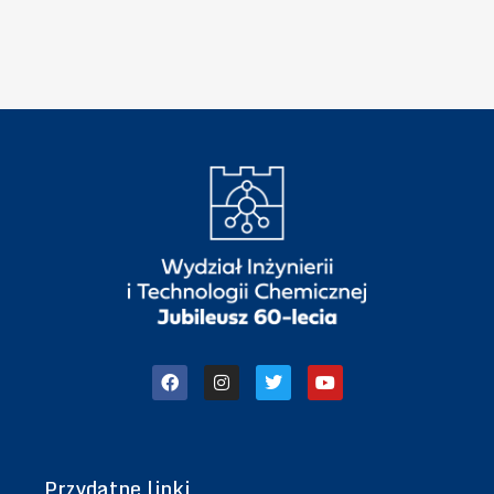
c
”
h
n
i
k
i
Przydatne linki