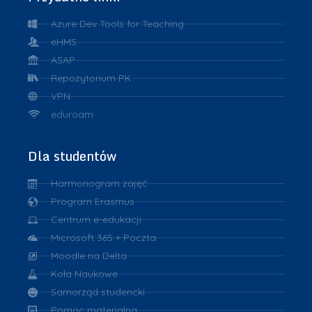
Azure Dev Tools for Teaching
eHMS
ASAP
Repozytorium PK
VPN
eduroam
Dla studentów
Harmonogram zajęć
Program Erasmus
Centrum e-edukacji
Microsoft 365 + Poczta
Moodle na Delta
Koła Naukowe
Samorząd studencki
Pomoc materialna