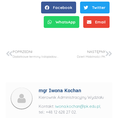
Facebook
Twitter
WhatsApp
Email
POPRZEDNI
NASTĘPNY
Dodatkowe terminy listopadowego egzaminu dyplomowego
Dzień Mobilności PK
mgr Iwona Kochan
Kierownik Administracyjny Wydziału
Kontakt:
iwona.kochan@pk.edu.pl
,
tel.: +48 12 628 27 02.