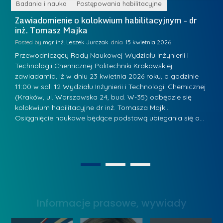
r
ne
Badania i nauka
Postępowania habilitacyjne
B
W
i
Zawiadomienie o kolokwium habilitacyjnym - dr
Z
a
inż. Tomasz Majka
i
a
r
K
Posted by
mgr inż. Leszek Jurczak
15 kwietnia 2026
Po
s
u
Przewodniczący Rady Naukowej Wydziału Inżynierii i
P
z
Technologii Chemicznej Politechniki Krakowskiej
Te
r
a
zawiadamia, iż w dniu 23 kwietnia 2026 roku, o godzinie
za
a
.
11:00 w sali 12 Wydziału Inżynierii i Technologii Chemicznej
12
w
ń
(Kraków, ul. Warszawska 24, bud. W-35) odbędzie się
(
s
w
s
kolokwium habilitacyjne dr inż. Tomasza Majki.
ko
k
Osiągnięcie naukowe będące podstawą ubiegania się o…
O
k
L
i
a
i
e
z
d
j
n
e
W
1
2
a
r
y
g
z
s
r
y
Informacje prasowe, wywiady
t
o
w
a