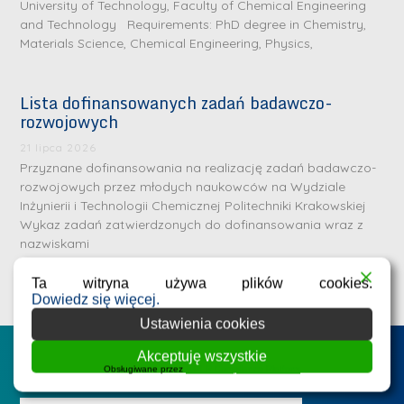
University of Technology, Faculty of Chemical Engineering
and Technology Requirements: PhD degree in Chemistry,
Materials Science, Chemical Engineering, Physics,
Lista dofinansowanych zadań badawczo-
rozwojowych
S
r
21 lipca 2026
e
Przyznane dofinansowania na realizację zadań badawczo-
rozwojowych przez młodych naukowców na Wydziale
b
Inżynierii i Technologii Chemicznej Politechniki Krakowskiej
r
D
Wykaz zadań zatwierdzonych do dofinansowania wraz z
n
nazwiskami
r
e
i
m
Ta witryna używa plików cookies.
n
Dowiedz się więcej.
e
ż
Ustawienia cookies
d
.
a
Akceptuję wszystkie
Postępowania na WIiTCh
M
Obsługiwane przez
WPLP Compliance Platform
l
a
e