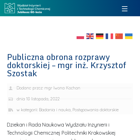
Publiczna obrona rozprawy
doktorskiej – mgr inż. Krzysztof
Szostak
Dodane przez:
mgr Iwona Kochan
dnia
18 listopada, 2022
w kategorii:
Badania i nauka
,
Postępowania doktorskie
Dziekan i Rada Naukowa Wydziału Inżynierii i
Technologii Chemicznej Politechniki Krakowskiej