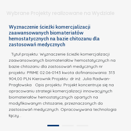
l
.
ą
a
Wybrane Projekty realizowane na Wydziale
I
c
n
h
Wyznaczenie ścieżki komercjalizacji
2
n
zaawansowanych biomateriałów
e
E
o
hemostatycznych na bazie chitozanu dla
m
c
zastosowań medycznych
w
i
a,
d
a
Tytuł projektu: Wyznaczenie ścieżki komercjalizacji
k
c
zaawansowanych biomateriałów hemostatycznych na
ó
bazie chitozanu dla zastosowań medycznych nr
j
w
projektu: PRIME 02.06-0143 kwota dofinansowania: 313
a
z
904,00 PLN Kierownik Projektu: dr inż. Julia Radwan-
.
Pragłowska Opis projektu: Projekt koncentruje się na
P
N
opracowaniu strategii komercjalizacji innowacyjnych
o
biomateriałów hemostatycznych opartych na
a
l
modyfikowanym chitozanie, przeznaczonych do
t
i
zastosowań medycznych. Opracowywana technologia
u
łączy…
t
r
e
a
1
2