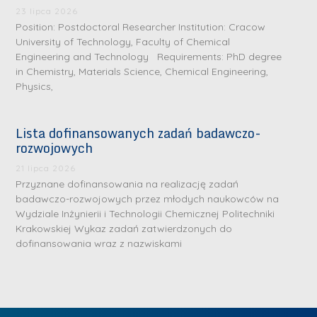
.
a
J
a
23 lipca 2026
M
Position: Postdoctoral Researcher Institution: Cracow
l
u
l
a
University of Technology, Faculty of Chemical
e
l
e
Engineering and Technology Requirements: PhD degree
r
W
i
W
in Chemistry, Materials Science, Chemical Engineering,
i
a
a
a
Physics,
a
r
R
r
K
s
a
s
Lista dofinansowanych zadań badawczo-
u
z
d
z
rozwojowych
r
a
w
a
a
21 lipca 2026
w
a
w
Przyznane dofinansowania na realizację zadań
ń
s
n
s
badawczo-rozwojowych przez młodych naukowców na
s
k
-
k
Wydziale Inżynierii i Technologii Chemicznej Politechniki
k
L
Krakowskiej Wykaz zadań zatwierdzonych do
i
P
i
a
i
dofinansowania wraz z nazwiskami
e
r
e
z
d
j
a
j
n
e
W
g
W
a
r
y
ł
y
g
z