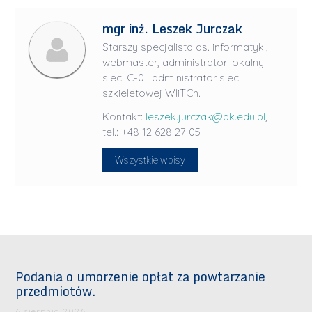
mgr inż. Leszek Jurczak
Starszy specjalista ds. informatyki,
webmaster, administrator lokalny
sieci C-0 i administrator sieci
szkieletowej WIiTCh.
Kontakt:
leszek.jurczak@pk.edu.pl
,
tel.: +48 12 628 27 05
Wszystkie wpisy
Podania o umorzenie opłat za powtarzanie
przedmiotów.
6 sierpnia 2026