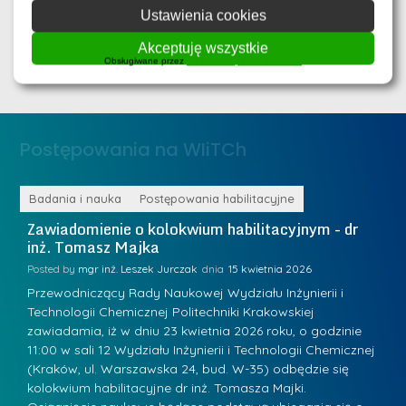
r
D
Wykaz zadań zatwierdzonych do dofinansowania wraz z
Ustawienia cookies
n
nazwiskami
r
e
Akceptuję wszystkie
i
Obsługiwane przez
WPLP Compliance Platform
m
n
e
ż
d
.
a
Postępowania na WIiTCh
M
l
a
e
r
ne
Badania i nauka
Postępowania habilitacyjne
B
W
i
Zawiadomienie o kolokwium habilitacyjnym - dr
Z
a
inż. Tomasz Majka
i
a
r
K
Posted by
mgr inż. Leszek Jurczak
15 kwietnia 2026
Po
s
u
Przewodniczący Rady Naukowej Wydziału Inżynierii i
P
z
Technologii Chemicznej Politechniki Krakowskiej
Te
r
a
zawiadamia, iż w dniu 23 kwietnia 2026 roku, o godzinie
za
a
.
11:00 w sali 12 Wydziału Inżynierii i Technologii Chemicznej
12
w
ń
(Kraków, ul. Warszawska 24, bud. W-35) odbędzie się
(
s
w
s
kolokwium habilitacyjne dr inż. Tomasza Majki.
ko
k