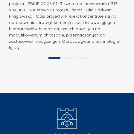
w
projektu: PRIME 02.06-0143 kwota dofinansowania: 313
a
z
904,00 PLN Kierownik Projektu: dr inż. Julia Radwan-
.
Pragłowska Opis projektu: Projekt koncentruje się na
P
N
opracowaniu strategii komercjalizacji innowacyjnych
o
biomateriałów hemostatycznych opartych na
a
l
modyfikowanym chitozanie, przeznaczonych do
t
i
zastosowań medycznych. Opracowywana technologia
u
łączy…
t
r
e
a
1
2
c
”
h
n
i
k
i