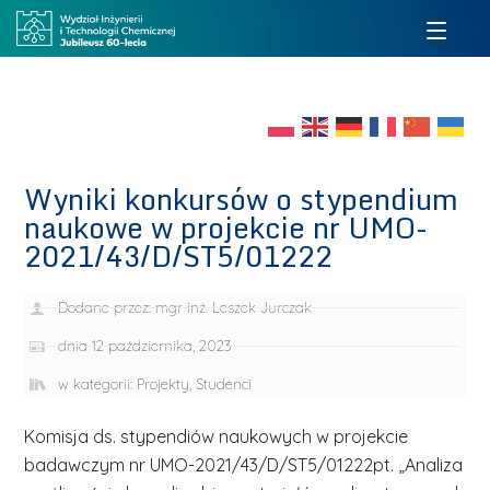
Wyniki konkursów o stypendium
naukowe w projekcie nr UMO-
2021/43/D/ST5/01222
Dodane przez:
mgr inż. Leszek Jurczak
dnia
12 października, 2023
w kategorii:
Projekty
,
Studenci
Komisja ds. stypendiów naukowych w projekcie
badawczym nr UMO-2021/43/D/ST5/01222pt. „Analiza