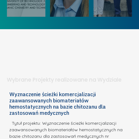
u
i
k
„
u
ó
K
U
w
o
c
I
b
z
W
i
e
I
e
l
S
t
n
d
a
i
l
.
ą
a
Wybrane Projekty realizowane na Wydziale
I
c
n
h
Wyznaczenie ścieżki komercjalizacji
2
n
zaawansowanych biomateriałów
e
E
o
hemostatycznych na bazie chitozanu dla
m
c
zastosowań medycznych
w
i
a,
d
a
Tytuł projektu: Wyznaczenie ścieżki komercjalizacji
k
c
zaawansowanych biomateriałów hemostatycznych na
ó
bazie chitozanu dla zastosowań medycznych nr
j