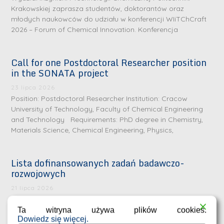
Krakowskiej zaprasza studentów, doktorantów oraz
młodych naukowców do udziału w konferencji WIiTChCraft
2026 – Forum of Chemical Innovation. Konferencja
Call for one Postdoctoral Researcher position
in the SONATA project
23 lipca 2026
Position: Postdoctoral Researcher Institution: Cracow
University of Technology, Faculty of Chemical Engineering
and Technology Requirements: PhD degree in Chemistry,
Materials Science, Chemical Engineering, Physics,
Lista dofinansowanych zadań badawczo-
rozwojowych
S
r
21 lipca 2026
e
Przyznane dofinansowania na realizację zadań badawczo-
rozwojowych przez młodych naukowców na Wydziale
Ta witryna używa plików cookies.
b
Dowiedz się więcej.
Inżynierii i Technologii Chemicznej Politechniki Krakowskiej