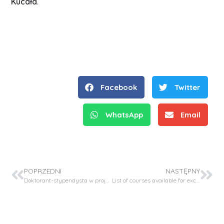
Kucała
.
Facebook
Twitter
WhatsApp
Email
POPRZEDNI
NASTĘPNY
Doktorant-stypendysta w projekcie SONATA BIS-11
List of courses available for exchange students in spring semester of academic year 2023/24