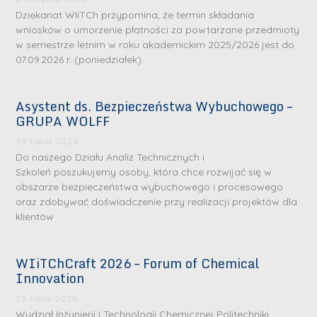
Dziekanat WIiTCh przypomina, że termin składania
wniosków o umorzenie płatności za powtarzane przedmioty
w semestrze letnim w roku akademickim 2025/2026 jest do
07.09.2026 r. (poniedziałek).
Asystent ds. Bezpieczeństwa Wybuchowego –
GRUPA WOLFF
29 lipca 2026
Do naszego Działu Analiz Technicznych i
Szkoleń poszukujemy osoby, która chce rozwijać się w
obszarze bezpieczeństwa wybuchowego i procesowego
oraz zdobywać doświadczenie przy realizacji projektów dla
klientów
WIiTChCraft 2026 – Forum of Chemical
Innovation
23 lipca 2026
Wydział Inżynierii i Technologii Chemicznej Politechniki