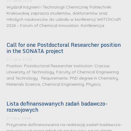
23 lipca 2026
Wydział Inżynierii i Technologii Chemicznej Politechniki
Krakowskiej zaprasza studentów, doktorantów oraz
młodych naukowców do udziału w konferencji WIiTChCraft
2026 – Forum of Chemical Innovation. Konferencja
Call for one Postdoctoral Researcher position
in the SONATA project
23 lipca 2026
Position: Postdoctoral Researcher Institution: Cracow
University of Technology, Faculty of Chemical Engineering
and Technology Requirements: PhD degree in Chemistry,
Materials Science, Chemical Engineering, Physics,
Lista dofinansowanych zadań badawczo-
rozwojowych
S
r
21 lipca 2026
e
Przyznane dofinansowania na realizację zadań badawczo-
rozwojowych przez młodych naukowców na Wydziale