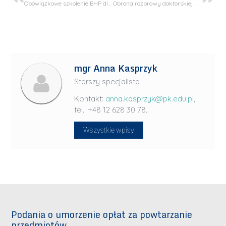
Obowiązkowe szkolenie BHP dla studentów I roku studiów
Obrona rozprawy doktorskiej mgr inż. Adrian Ciesielski
mgr Anna Kasprzyk
Starszy specjalista
Kontakt:
anna.kasprzyk@pk.edu.pl
,
tel.: +48 12 628 30 78.
Wszystkie wpisy
Podania o umorzenie opłat za powtarzanie
przedmiotów.