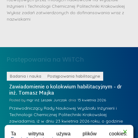
b
Inżynierii i Technologii Chemicznej Politechniki Krakowskiej
r
D
Wykaz zadań zatwierdzonych do dofinansowania wraz z
n
nazwiskami
r
e
i
m
n
e
ż
d
.
a
Postępowania na WIiTCh
M
l
a
e
r
ne
Badania i nauka
Postępowania habilitacyjne
B
W
i
Zawiadomienie o kolokwium habilitacyjnym - dr
Z
a
inż. Tomasz Majka
i
a
r
K
Posted by
mgr inż. Leszek Jurczak
15 kwietnia 2026
Po
s
u
Przewodniczący Rady Naukowej Wydziału Inżynierii i
P
z
Technologii Chemicznej Politechniki Krakowskiej
Te
r
a
zawiadamia, iż w dniu 23 kwietnia 2026 roku, o godzinie
za
a
.
11:00 w sali 12 Wydziału Inżynierii i Technologii Chemicznej
12
w
ń
Ta witryna używa plików cookies.
(Kraków, ul. Warszawska 24, bud. W-35) odbędzie się
(
s