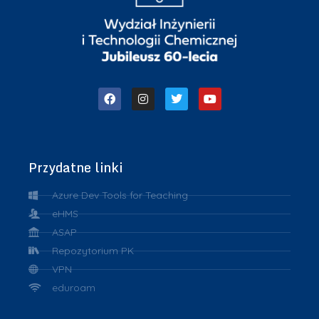
Przydatne linki
Azure Dev Tools for Teaching
eHMS
ASAP
Repozytorium PK
VPN
eduroam