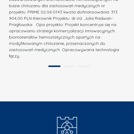
ó
bazie chitozanu dla zastosowań medycznych nr
j
w
projektu: PRIME 02.06-0143 kwota dofinansowania: 313
a
z
904,00 PLN Kierownik Projektu: dr inż. Julia Radwan-
.
Pragłowska Opis projektu: Projekt koncentruje się na
P
N
opracowaniu strategii komercjalizacji innowacyjnych
o
biomateriałów hemostatycznych opartych na
a
l
modyfikowanym chitozanie, przeznaczonych do
t
i
zastosowań medycznych. Opracowywana technologia
u
łączy…
t
r
e
a
1
2
c
”
h
n
i
k
i