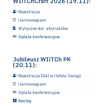
WIiTChCraft 2026 (19.11):
Rejestracja
Harmonogram
Wytyczne dot. abstraktów
Opłata konferencyjna
Jubileusz WIiTCh PK
(20.11):
Rejestracja (Bal w Hotelu Swing)
Harmonogram
Opłata konferencyjna
Nocleg