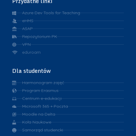
Przydatne linki
Azure Dev Tools for Teaching
eHMS
ASAP
Repozytorium PK
VPN
eduroam
Dla studentów
Harmonogram zajęć
Program Erasmus
Centrum e-edukacji
Microsoft 365 + Poczta
Moodle na Delta
Koła Naukowe
Samorząd studencki