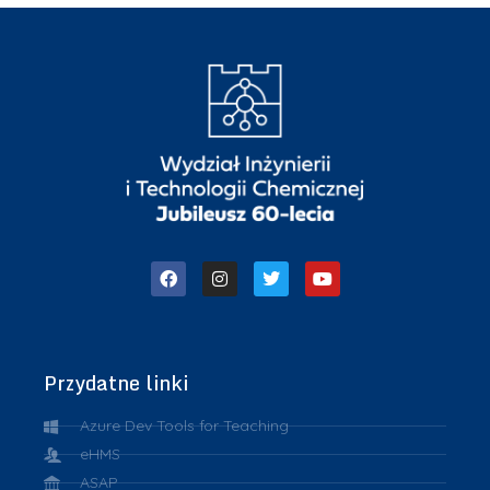
Przydatne linki
Azure Dev Tools for Teaching
eHMS
ASAP