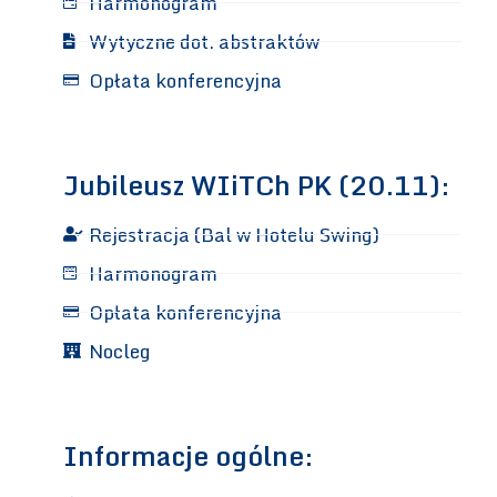
Harmonogram
Wytyczne dot. abstraktów
Opłata konferencyjna
Jubileusz WIiTCh PK (20.11):
Rejestracja (Bal w Hotelu Swing)
Harmonogram
Opłata konferencyjna
Nocleg
Informacje ogólne: