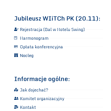
Jubileusz WIiTCh PK (20.11):
Rejestracja (Bal w Hotelu Swing)
Harmonogram
Opłata konferencyjna
Nocleg
Informacje ogólne:
Jak dojechać?
Komitet organizacyjny
Kontakt