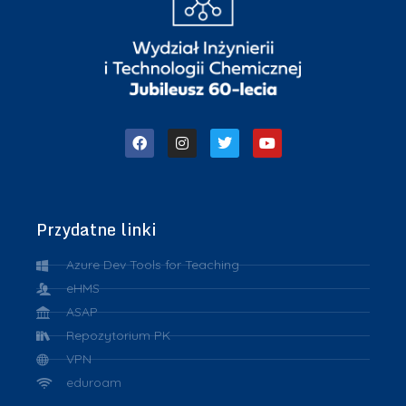
Przydatne linki
Azure Dev Tools for Teaching
eHMS
ASAP
Repozytorium PK
VPN
eduroam