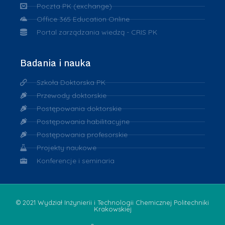
Poczta PK (exchange)
Office 365 Education Online
Portal zarządzania wiedzą - CRIS PK
Badania i nauka
Szkoła Doktorska PK
Przewody doktorskie
Postępowania doktorskie
Postępowania habilitacyjne
Postępowania profesorskie
Projekty naukowe
Konferencje i seminaria
© 2021 Wydział Inżynierii i Technologii Chemicznej Politechniki
Krakowskiej