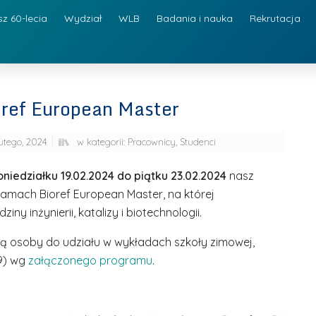
sz 60-lecia
Wydział
WLB
Badania i nauka
Rekrutacja
ref European Master
lutego, 2024
w kategorii:
Pracownicy
,
Studenci
niedziałku 19.02.2024 do piątku 23.02.2024
nasz
amach Bioref European Master, na której
y inżynierii, katalizy i biotechnologii.
 osoby do udziału w wykładach szkoły zimowej,
19) wg
załączonego programu
.