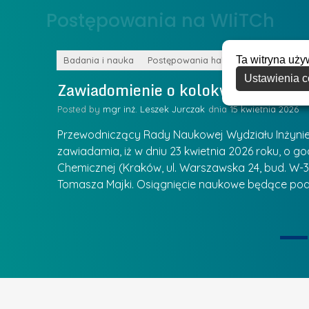
o
Postępowania na WIiTCh
y
w
w
s
Z
Ta witryna uży
k
Badania i nauka
Postępowania habilitacyjne
a
Ustawienia c
a
Zawiadomienie o kolokwium habilit
r
l
z
Posted by
mgr inż. Leszek Jurczak
15 kwietnia 2026
a
ą
u
Przewodniczący Rady Naukowej Wydziału Inżynierii
d
r
zawiadamia, iż w dniu 23 kwietnia 2026 roku, o godz
z
Chemicznej (Kraków, ul. Warszawska 24, bud. W-35
e
ie się
a
Tomasza Majki. Osiągnięcie naukowe będące pod
a
n
t
i
k
u
ą
U
I
c
e
z
t
e