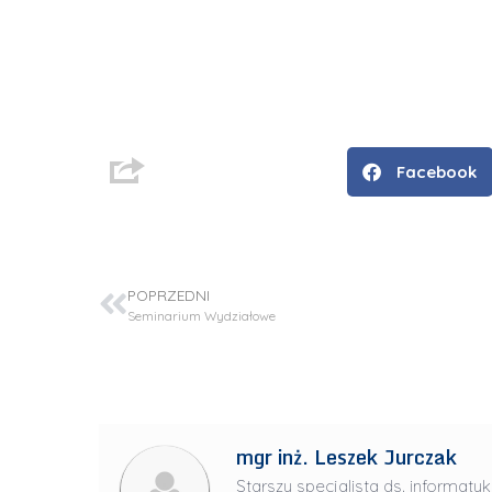
Facebook
POPRZEDNI
Seminarium Wydziałowe
D
r
i
n
mgr inż. Leszek Jurczak
ż
.
Starszy specjalista ds. informatyk