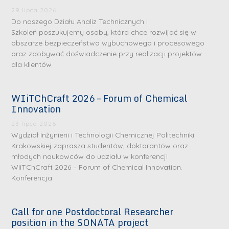
29 lipca 2026
Do naszego Działu Analiz Technicznych i
Szkoleń poszukujemy osoby, która chce rozwijać się w
obszarze bezpieczeństwa wybuchowego i procesowego
oraz zdobywać doświadczenie przy realizacji projektów
dla klientów
WIiTChCraft 2026 – Forum of Chemical
S
S
Innovation
r
r
23 lipca 2026
e
e
Wydział Inżynierii i Technologii Chemicznej Politechniki
b
b
Krakowskiej zaprasza studentów, doktorantów oraz
młodych naukowców do udziału w konferencji
r
D
r
D
WIiTChCraft 2026 – Forum of Chemical Innovation.
n
r
n
r
Konferencja
e
i
e
i
m
n
m
n
Call for one Postdoctoral Researcher
e
ż
e
ż
position in the SONATA project
d
.
d