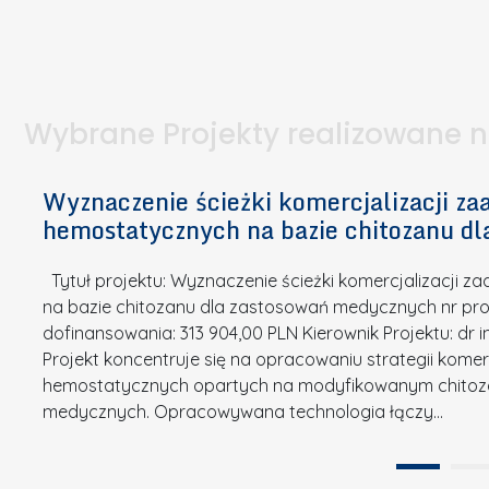
I
a
e
l
S
p
t
n
d
u
a
i
l
k
.
ą
a
o
Wybrane Projekty realizowane 
I
c
n
n
h
k
n
Wyznaczenie ścieżki komercjalizacji 
e
u
o
hemostatycznych na bazie chitozanu d
m
r
w
i
s
a
Tytuł projektu: Wyznaczenie ścieżki komercjalizacji
k
u
c
na bazie chitozanu dla zastosowań medycznych nr proj
ó
o
j
dofinansowania: 313 904,00 PLN Kierownik Projektu: dr 
w
N
Projekt koncentruje się na opracowaniu strategii kome
a
z
a
hemostatycznych opartych na modyfikowanym chitoz
.
P
g
medycznych. Opracowywana technologia łączy…
N
o
r
a
l
o
t