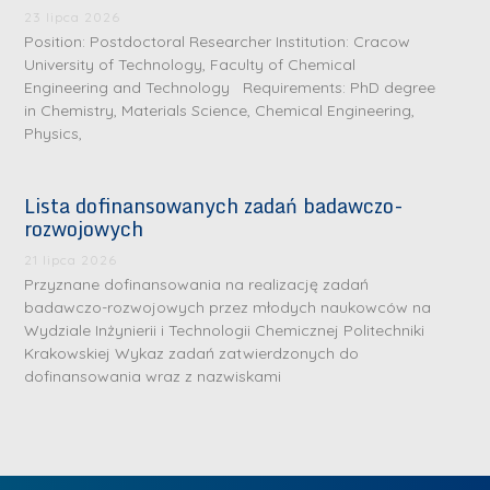
.
a
J
a
23 lipca 2026
M
Position: Postdoctoral Researcher Institution: Cracow
l
u
l
a
University of Technology, Faculty of Chemical
e
l
e
Engineering and Technology Requirements: PhD degree
r
W
i
W
in Chemistry, Materials Science, Chemical Engineering,
i
a
a
a
Physics,
a
r
R
r
K
s
a
s
Lista dofinansowanych zadań badawczo-
u
z
d
z
rozwojowych
r
a
w
a
a
21 lipca 2026
w
a
w
Przyznane dofinansowania na realizację zadań
ń
s
n
s
badawczo-rozwojowych przez młodych naukowców na
s
k
-
k
Wydziale Inżynierii i Technologii Chemicznej Politechniki
k
L
Krakowskiej Wykaz zadań zatwierdzonych do
i
P
i
a
i
dofinansowania wraz z nazwiskami
e
r
e
z
d
j
a
j
n
e
W
g
W
a
r
y
ł
y
g
z