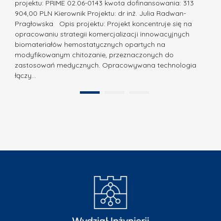
w
projektu: PRIME 02.06-0143 kwota dofinansowania: 313
a
z
904,00 PLN Kierownik Projektu: dr inż. Julia Radwan-
.
Pragłowska Opis projektu: Projekt koncentruje się na
P
N
opracowaniu strategii komercjalizacji innowacyjnych
o
biomateriałów hemostatycznych opartych na
a
l
modyfikowanym chitozanie, przeznaczonych do
t
i
zastosowań medycznych. Opracowywana technologia
u
łączy…
t
r
e
a
1
2
c
”
h
n
i
k
i