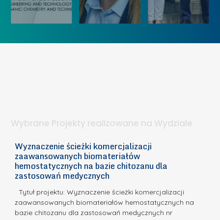
k
„
u
ó
K
U
w
o
c
I
b
z
W
i
e
I
e
l
S
t
n
d
a
i
l
.
ą
a
Wybrane Projekty realizowane na Wydziale
I
c
n
h
Wyznaczenie ścieżki komercjalizacji
2
n
zaawansowanych biomateriałów
e
E
o
hemostatycznych na bazie chitozanu dla
m
c
zastosowań medycznych
w
i
a,
d
a
Tytuł projektu: Wyznaczenie ścieżki komercjalizacji
k
c
zaawansowanych biomateriałów hemostatycznych na
ó
bazie chitozanu dla zastosowań medycznych nr
j