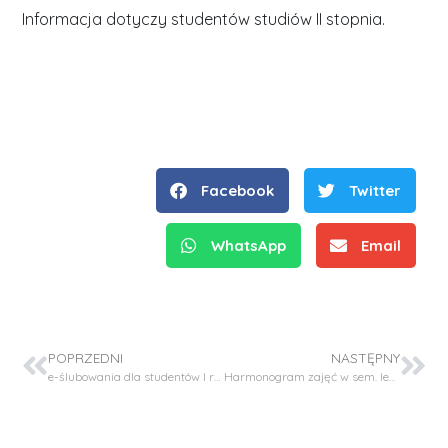
Informacja dotyczy studentów studiów II stopnia.
Facebook
Twitter
WhatsApp
Email
POPRZEDNI
NASTĘPNY
e-ślubowania dla studentów I roku II stopnia
Harmonogram zajęć w sem. letnim roku akad. 2025/26