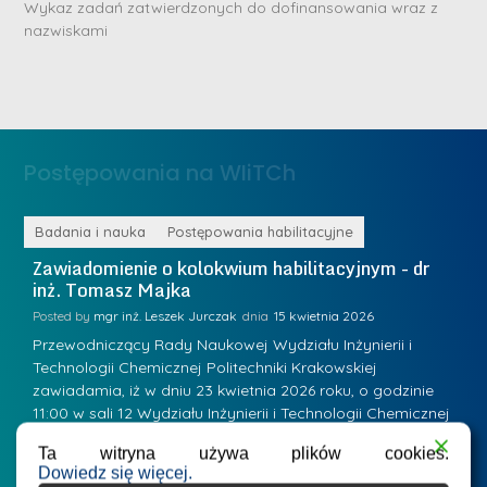
D
Wykaz zadań zatwierdzonych do dofinansowania wraz z
n
nazwiskami
r
e
i
m
n
e
ż
d
.
a
Postępowania na WIiTCh
M
l
a
e
r
ne
Badania i nauka
Postępowania habilitacyjne
B
W
i
Zawiadomienie o kolokwium habilitacyjnym - dr
Z
a
inż. Tomasz Majka
i
a
r
K
Posted by
mgr inż. Leszek Jurczak
15 kwietnia 2026
Po
s
u
Przewodniczący Rady Naukowej Wydziału Inżynierii i
P
z
Technologii Chemicznej Politechniki Krakowskiej
Te
r
a
zawiadamia, iż w dniu 23 kwietnia 2026 roku, o godzinie
za
a
.
11:00 w sali 12 Wydziału Inżynierii i Technologii Chemicznej
12
w
ń
(Kraków, ul. Warszawska 24, bud. W-35) odbędzie się
(
s
Ta witryna używa plików cookies.
w
s
kolokwium habilitacyjne dr inż. Tomasza Majki.
ko
k
Dowiedz się więcej.
Osiągnięcie naukowe będące podstawą ubiegania się o…
O