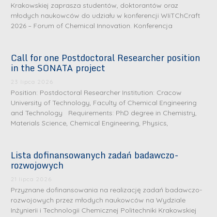
Krakowskiej zaprasza studentów, doktorantów oraz
młodych naukowców do udziału w konferencji WIiTChCraft
2026 – Forum of Chemical Innovation. Konferencja
Call for one Postdoctoral Researcher position
in the SONATA project
23 lipca 2026
Position: Postdoctoral Researcher Institution: Cracow
University of Technology, Faculty of Chemical Engineering
and Technology Requirements: PhD degree in Chemistry,
Materials Science, Chemical Engineering, Physics,
Lista dofinansowanych zadań badawczo-
rozwojowych
S
r
21 lipca 2026
e
Przyznane dofinansowania na realizację zadań badawczo-
rozwojowych przez młodych naukowców na Wydziale
b
Inżynierii i Technologii Chemicznej Politechniki Krakowskiej
r