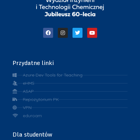
Przydatne linki
Azure Dev Tools for Teaching
eHMS
ASAP
Repozytorium PK
VPN
eduroam
Dla studentów