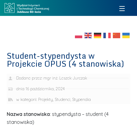
Student-stypendysta w
Projekcie OPUS (4 stanowiska)
Dodane przez:
mgr inż. Leszek Jurczak
dnia
16 października, 2024
w kategorii:
Projekty
,
Studenci
,
Stypendia
Nazwa stanowiska
: stypendysta – student (4
stanowiska)