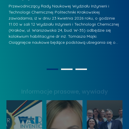
s
u
Przewodniczący Rady Naukowej Wydziału Inżynierii i
P
z
Technologii Chemicznej Politechniki Krakowskiej
Te
r
a
zawiadamia, iż w dniu 23 kwietnia 2026 roku, o godzinie
za
a
.
11:00 w sali 12 Wydziału Inżynierii i Technologii Chemicznej
12
w
ń
(Kraków, ul. Warszawska 24, bud. W-35) odbędzie się
(
s
w
s
kolokwium habilitacyjne dr inż. Tomasza Majki.
ko
k
Osiągnięcie naukowe będące podstawą ubiegania się o…
O
k
L
i
a
i
e
z
d
j
n
e
W
1
2
a
r
y
g
z
s
r
y
Informacje prasowe, wywiady
t
o
w
a
d
Z
w
ą
a
y
k
r
W
o
z