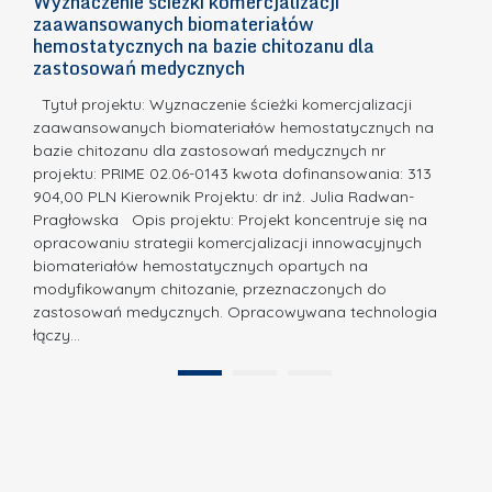
Wyznaczenie ścieżki komercjalizacji
2
n
zaawansowanych biomateriałów
e
E
o
hemostatycznych na bazie chitozanu dla
m
c
zastosowań medycznych
w
i
a,
d
a
Tytuł projektu: Wyznaczenie ścieżki komercjalizacji
k
c
zaawansowanych biomateriałów hemostatycznych na
ó
bazie chitozanu dla zastosowań medycznych nr
j
w
projektu: PRIME 02.06-0143 kwota dofinansowania: 313
a
z
904,00 PLN Kierownik Projektu: dr inż. Julia Radwan-
.
Pragłowska Opis projektu: Projekt koncentruje się na
P
N
opracowaniu strategii komercjalizacji innowacyjnych
o
biomateriałów hemostatycznych opartych na
a
l
modyfikowanym chitozanie, przeznaczonych do
t
i
zastosowań medycznych. Opracowywana technologia
u
łączy…
t
r
e
a
1
2
c
”
h
n
i