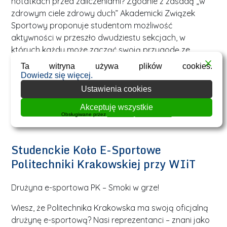
notatkach przed zaliczeniami? Zgodnie z zasadą „w
zdrowym ciele zdrowy duch” Akademicki Związek
Sportowy proponuje studentom możliwość
aktywności w przeszło dwudziestu sekcjach, w
których każdy może zacząć swoją przygodę ze
sportem oraz rekreacyjnie rozwijać swoją pasję.
Ta witryna używa plików cookies.
Osoby łączące wyczynowe treningi wraz z nauką
Dowiedz się więcej.
również znajdą tutaj swoje miejsce – reprezentując
Ustawienia cookies
Politechnikę na zawodach.
Akceptuję wszystkie
Obsługiwane przez
WPLP Compliance Platform
https://www.azs-pk.pl/
Studenckie Koło E-Sportowe
Politechniki Krakowskiej przy WIiT
Drużyna e-sportowa PK – Smoki w grze!
Wiesz, że Politechnika Krakowska ma swoją oficjalną
drużynę e-sportową? Nasi reprezentanci – znani jako