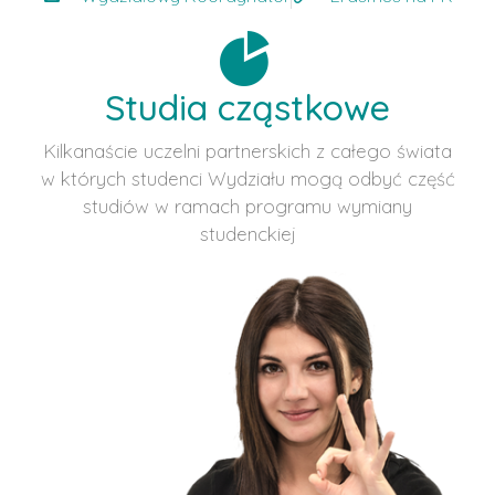
Studia cząstkowe
Kilkanaście uczelni partnerskich z całego świata
w których studenci Wydziału mogą odbyć część
studiów w ramach programu wymiany
studenckiej