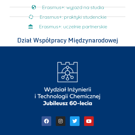
Erasmus+: wyjazd na studia
Erasmus+: praktyki studenckie
Erasmus+: uczelnie partnerskie
Dział Współpracy Międzynarodowej