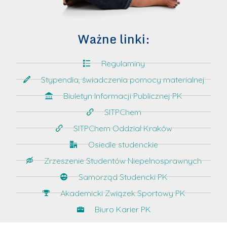
Ważne linki:
Regulaminy
Stypendia, świadczenia pomocy materialnej
Biuletyn Informacji Publicznej PK
SITPChem
SITPChem Oddział Kraków
Osiedle studenckie
Zrzeszenie Studentów Niepełnosprawnych
Samorząd Studencki PK
Akademicki Związek Sportowy PK
Biuro Karier PK