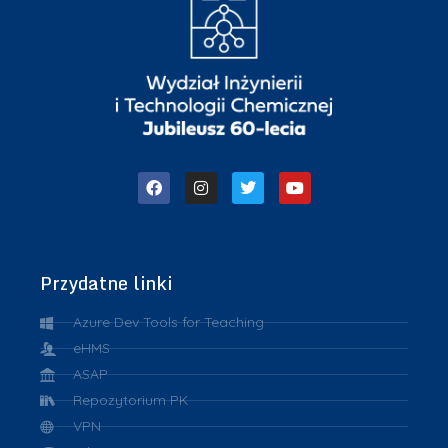
Przydatne linki
Azure Dev Tools for Teaching
eHMS
ASAP
Repozytorium PK
VPN