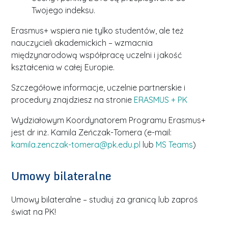
Twojego indeksu.
Erasmus+ wspiera nie tylko studentów, ale też
nauczycieli akademickich – wzmacnia
międzynarodową współpracę uczelni i jakość
kształcenia w całej Europie.
Szczegółowe informacje, uczelnie partnerskie i
procedury znajdziesz na stronie
ERASMUS + PK
Wydziałowym Koordynatorem Programu Erasmus+
jest
dr inż. Kamila Zeńczak-Tomera (e-mail:
kamila.zenczak-tomera@pk.edu.pl
lub
MS Teams
)
Umowy bilateralne
Umowy bilateralne – studiuj za granicą lub zaproś
świat na PK!