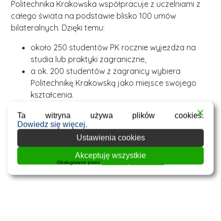
Politechnika Krakowska współpracuje z uczelniami z
całego świata na podstawie blisko 100 umów
bilateralnych. Dzięki temu:
około 250 studentów PK rocznie wyjeżdża na
studia lub praktyki zagraniczne,
a ok. 200 studentów z zagranicy wybiera
Politechnikę Krakowską jako miejsce swojego
kształcenia.
To doskonała szansa na zdobycie nowych
Ta witryna używa plików cookies.
Dowiedz się więcej.
doświadczeń, znajomości i kompetencji w
międzynarodowym środowisku.
Ustawienia cookies
Akceptuję wszystkie
Więcej informacji znajdziesz na stronie:
Dział
Obsługiwane przez
WPLP Compliance Platform
Współpracy Międzynarodowej PK