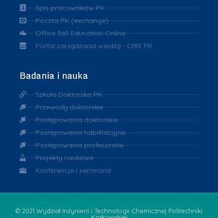
Spis pracowników PK
Poczta PK (exchange)
Office 365 Education Online
Portal zarządzania wiedzą - CRIS PK
Badania i nauka
Szkoła Doktorska PK
Przewody doktorskie
Postępowania doktorskie
Postępowania habilitacyjne
Postępowania profesorskie
Projekty naukowe
Konferencje i seminaria
© 2021 Wydział Inżynierii i Technologii Chemicznej Politechniki
Krakowskiej