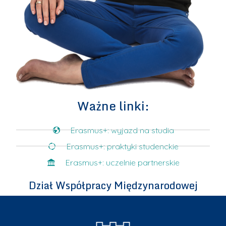
Ważne linki:
Erasmus+: wyjazd na studia
Erasmus+: praktyki studenckie
Erasmus+: uczelnie partnerskie
Dział Współpracy Międzynarodowej