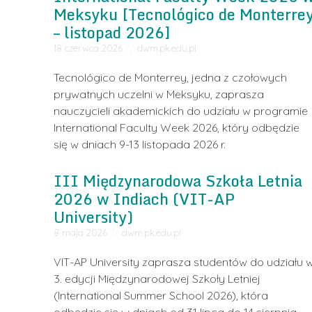
Meksyku [Tecnológico de Monterre
– listopad 2026]
18 czerwca 2026
//
dwm.pk.edu.pl
Tecnológico de Monterrey, jedna z czołowych
prywatnych uczelni w Meksyku, zaprasza
nauczycieli akademickich do udziału w programie
International Faculty Week 2026, który odbędzie
się w dniach 9-13 listopada 2026 r.
III Międzynarodowa Szkoła Letnia
2026 w Indiach (VIT-AP
University)
8 maja 2026
//
dwm.pk.edu.pl
VIT-AP University zaprasza studentów do udziału 
3. edycji Międzynarodowej Szkoły Letniej
(International Summer School 2026), która
odbędzie się w dniach od 31 lipca do 14 sierpnia