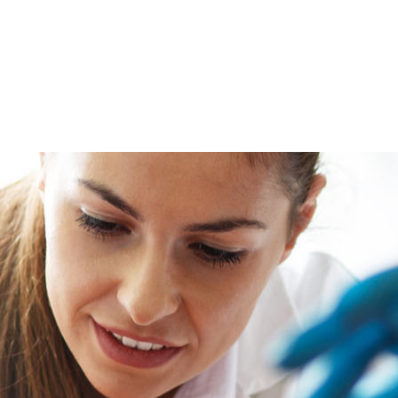
Studenci
. - Program Praktyk Studenckich
Leszek Jurczak
19 marca 2026
 Alventa S.A. zaprasza do zapoznania się z Programem Prakt
ępnym na stronie: https://alventa.com/rekrutacja/. Program 
rza możliwości zdobycia praktycznego doświadczenia, pozn
u funkcjonowania organizacji produkcyjno-handlowej w bran