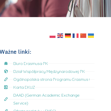
Ważne linki:
Biuro Erasmusa PK
Dział Współpracy Międzynarodowej PK
Ogólnopolska strona Programu Erasmus+
Karta EKUZ
DAAD (German Academic Exchange
Service)