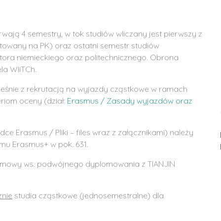
trwają 4 semestry, w tok studiów wliczany jest pierwszy z
towany na PK) oraz ostatni semestr studiów
otora niemieckiego oraz politechnicznego. Obrona
la WIiTCh.
eśnie z rekrutacją na wyjazdy cząstkowe w ramach
riom oceny (dział:
Erasmus / Zasady wyjazdów oraz
e Erasmus / Pliki – files wraz z załącznikami) należy
mu Erasmus+ w pok. 631.
zmowy ws. podwójnego dyplomowania z TIANJIN
znie
studia cząstkowe (jednosemestralne) dla