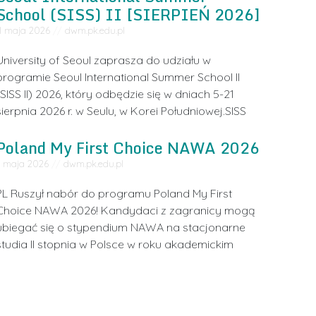
School (SISS) II [SIERPIEŃ 2026]
11 maja 2026
//
dwm.pk.edu.pl
University of Seoul zaprasza do udziału w
programie Seoul International Summer School II
(SISS II) 2026, który odbędzie się w dniach 5-21
sierpnia 2026 r. w Seulu, w Korei Południowej.SISS
Poland My First Choice NAWA 2026
4 maja 2026
//
dwm.pk.edu.pl
PL Ruszył nabór do programu Poland My First
Choice NAWA 2026! Kandydaci z zagranicy mogą
ubiegać się o stypendium NAWA na stacjonarne
studia II stopnia w Polsce w roku akademickim