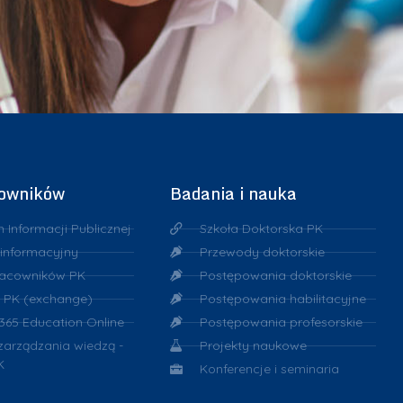
że skonfrontowania zdobytej wiedzy teoretycznej z praktyką.
yjmowane przez cały rok, aplikacje należy składać…
cowników
Badania i nauka
n Informacji Publicznej
Szkoła Doktorska PK
 informacyjny
Przewody doktorskie
racowników PK
Postępowania doktorskie
 PK (exchange)
Postępowania habilitacyjne
 365 Education Online
Postępowania profesorskie
 zarządzania wiedzą -
Projekty naukowe
K
Konferencje i seminaria