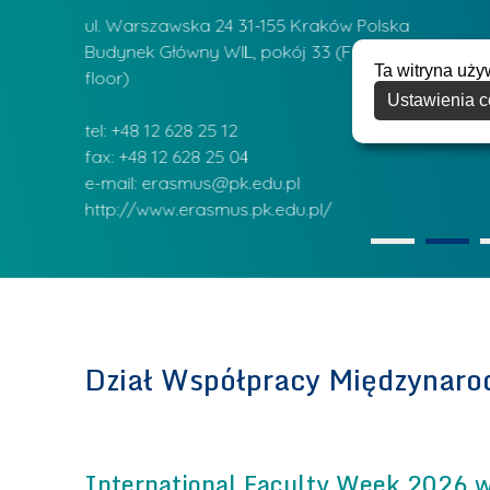
ul. Warszawska 24 31-155 Kraków Polska
Budynek Główny WIL, pokój 33 (Faculty of Civil Eng
Ta witryna uży
floor)
Ustawienia c
tel: +48 12 628 25 12
fax: +48 12 628 25 04
e-mail: erasmus@pk.edu.pl
http://www.erasmus.pk.edu.pl/
Dział Współpracy Międzynaro
International Faculty Week 2026 