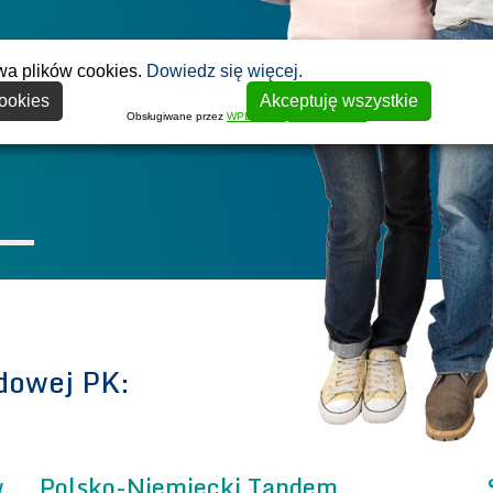
ul. Warszawska 24
ineering main building, room 33, 1st
Budynek Wydziału I
wa plików cookies.
Dowiedz się więcej.
(Faculty of Chemic
ookies
Akceptuję wszystkie
44)
Obsługiwane przez
WPLP Compliance Platform
tel.: +48 12 628 25
e-mail: bwm@pk.e
http://www.en.bwm
1
2
3
dowej PK:
w
Polsko-Niemiecki Tandem