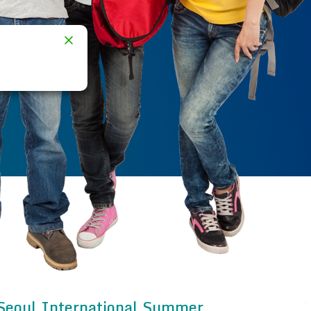
 31-155 Kraków Polska
nżynierii i Technologii Chemicznej – wejście od ul. Szlak 44
al Engineering and Technology building, entrance from Szlak 
 22, +48 12 628 30 44, +48 12 628 20 09
du.pl
.pk.edu.pl/
Seoul International Summer