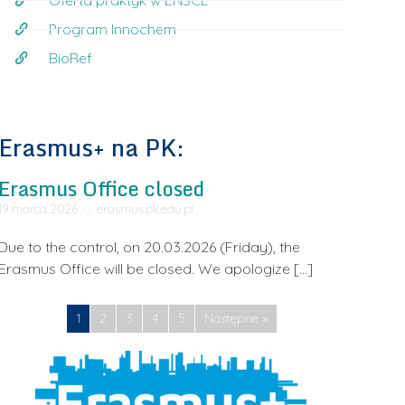
Oferta praktyk w ENSCL
Program Innochem
BioRef
Erasmus+ na PK:
Erasmus Office closed
19 marca 2026
//
erasmus.pk.edu.pl
Due to the control, on 20.03.2026 (Friday), the
Erasmus Office will be closed. We apologize […]
1
2
3
4
5
Następne »