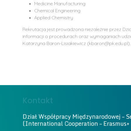
Medicine Manufacturing
Chemical Engineering
Applied Chemistry
Rekrutacja jest prowadzona niezależnie przez D
informacji o procedurach oraz wymaganiach udz
Katarzyna Baron-Lisiakiewicz (kbaron@pk.edu.pl).
Kontakt
Dział Współpracy Międzynarodowej – S
(International Cooperation – Erasmus