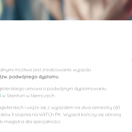
lnymi możliwe jest zrealizowanie wyjazdu
tzw. podwójnego dyplomu.
isterskiego umowa o podwójnym dyplomowaniu
R
w Steinfurt w Niemczech.
isterskich i wiąże się z wyjazdem na dwa semestry (60
diów II stopnia na WIiTCh PK. Wyjazd kończy się obroną
u magistra dla specjalności: