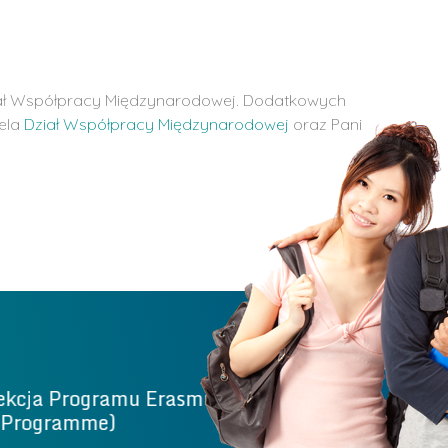
ział Współpracy Międzynarodowej. Dodatkowych
iela
Dział Współpracy Międzynarodowej
oraz Pani
ekcja Programu Erasmus
Dział współpr
+ Programme)
(International