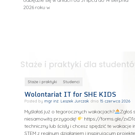
2026 roku w
Staże i praktyki dla student
Staże i praktyki
Studenci
Wolontariat IT for SHE KIDS
Posted by
mgr inż. Leszek Jurczak
15 czerwca 2026
runek
Myślałaś już o tegorocznych wakacjach?
Zgłoś 
piec –
niesamowitą przygodę!
https://forms.gle/zx
techniczny lub ścisły i chcesz spędzić te wakacje 
STEM z realnym działaniem i inspirującym proje