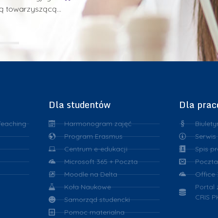
obą towarzyszącą…
chemicznej, a tak
Zgłoszenia są prz
1
2
3
Dla studentów
Dla pra
Teaching
Harmonogram zajęć
Biulety
Program Erasmus
Serwis
Centrum e-edukacji
Spis p
Microsoft 365 + Poczta
Poczta
Moodle na Delta
Office
Koła Naukowe
Portal
CRIS P
Samorząd studencki
Pomoc materialna