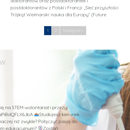
doktorantów oraz postdoktorantek i
postdoktorantów z Polski i Francji: „Sieć przyszłości
Trójkąt Weimarski: nauka dla Europy” (Future
1
2
Następne »
ów
Staże i praktyki
Alventa S.A
Posted by
mgr inż. 
się na STEM-wolontariat i przeżyj
Przedsiębiorstwo
D1aPiBdQFLX6JbA
Studiujesz kierunek
Studenckich dost
inaczej niż zwykle? Połączyć pasję do
Studenckich stwa
ktem edukacyjnym?
Zostań
biznesu i sposob