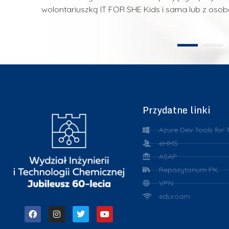
wym.
wolontariuszką IT FOR SHE Kids i sama lub z os
Przydatne linki
Azure Dev Tools for 
eHMS
ASAP
Repozytorium PK
VPN
eduroam