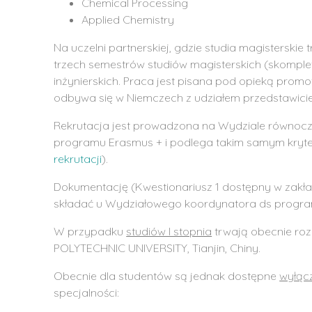
Chemical Processing
Applied Chemistry
Na uczelni partnerskiej, gdzie studia magisterskie 
trzech semestrów studiów magisterskich (skomple
inżynierskich. Praca jest pisana pod opieką prom
odbywa się w Niemczech z udziałem przedstawicie
Rekrutacja jest prowadzona na Wydziale równocz
programu Erasmus + i podlega takim samym kryte
rekrutacji
).
Dokumentację (Kwestionariusz 1 dostępny w zakładc
składać u Wydziałowego koordynatora ds progra
W przypadku
studiów I stopnia
trwają obecnie ro
POLYTECHNIC UNIVERSITY, Tianjin, Chiny.
Obecnie dla studentów są jednak dostępne
wyłąc
specjalności: