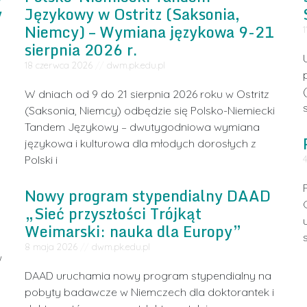
y
Językowy w Ostritz (Saksonia,
Niemcy) – Wymiana językowa 9-21
sierpnia 2026 r.
18 czerwca 2026
//
dwm.pk.edu.pl
W dniach od 9 do 21 sierpnia 2026 roku w Ostritz
(Saksonia, Niemcy) odbędzie się Polsko-Niemiecki
Tandem Językowy – dwutygodniowa wymiana
językowa i kulturowa dla młodych dorosłych z
Polski i
Nowy program stypendialny DAAD
„Sieć przyszłości Trójkąt
Weimarski: nauka dla Europy”
8 maja 2026
//
dwm.pk.edu.pl
w
DAAD uruchamia nowy program stypendialny na
pobyty badawcze w Niemczech dla doktorantek i