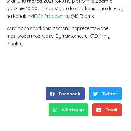
w dniu
10 marca 2021
roku na platformie
Zoom
o
godzinie
10:00
. Link dostępu do spotkania znajduje się
na kanale
WIiTCh Pracownicy
(MS Teams).
W ramach spotkania zostaną zaprezentowane
możliwości możliwości Dyfraktometru XRD firmy
Rigaku.
Facebook
Twitter
WhatsApp
Email