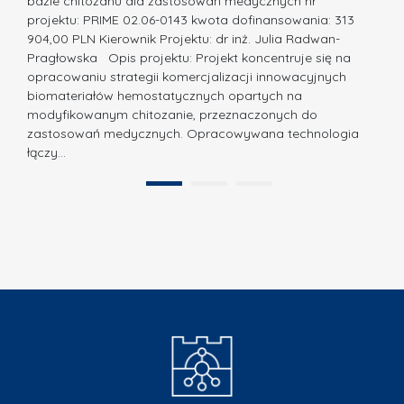
bazie chitozanu dla zastosowań medycznych nr
j
w
projektu: PRIME 02.06-0143 kwota dofinansowania: 313
a
z
904,00 PLN Kierownik Projektu: dr inż. Julia Radwan-
.
Pragłowska Opis projektu: Projekt koncentruje się na
P
N
opracowaniu strategii komercjalizacji innowacyjnych
o
biomateriałów hemostatycznych opartych na
a
l
modyfikowanym chitozanie, przeznaczonych do
t
i
zastosowań medycznych. Opracowywana technologia
u
łączy…
t
r
e
a
1
2
c
”
h
n
i
k
i