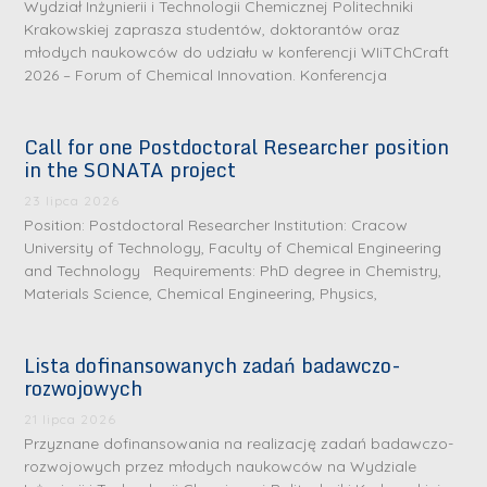
Wydział Inżynierii i Technologii Chemicznej Politechniki
Krakowskiej zaprasza studentów, doktorantów oraz
młodych naukowców do udziału w konferencji WIiTChCraft
2026 – Forum of Chemical Innovation. Konferencja
Call for one Postdoctoral Researcher position
in the SONATA project
23 lipca 2026
Position: Postdoctoral Researcher Institution: Cracow
University of Technology, Faculty of Chemical Engineering
and Technology Requirements: PhD degree in Chemistry,
Materials Science, Chemical Engineering, Physics,
Lista dofinansowanych zadań badawczo-
rozwojowych
S
r
21 lipca 2026
e
Przyznane dofinansowania na realizację zadań badawczo-
rozwojowych przez młodych naukowców na Wydziale
b