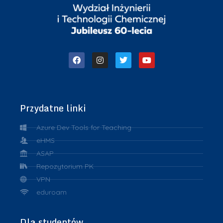
Przydatne linki
Azure Dev Tools for Teaching
eHMS
ASAP
Repozytorium PK
VPN
eduroam
Dla studentów