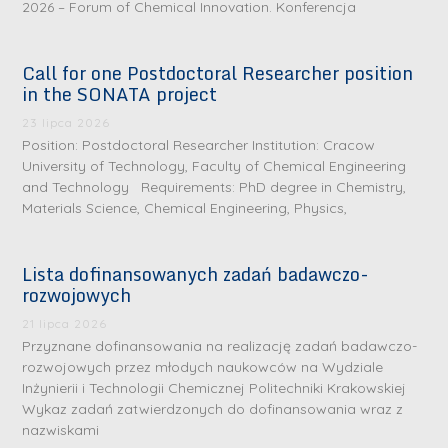
2026 – Forum of Chemical Innovation. Konferencja
Call for one Postdoctoral Researcher position
in the SONATA project
23 lipca 2026
Position: Postdoctoral Researcher Institution: Cracow
University of Technology, Faculty of Chemical Engineering
and Technology Requirements: PhD degree in Chemistry,
Materials Science, Chemical Engineering, Physics,
Lista dofinansowanych zadań badawczo-
rozwojowych
S
r
21 lipca 2026
e
Przyznane dofinansowania na realizację zadań badawczo-
rozwojowych przez młodych naukowców na Wydziale
b
Inżynierii i Technologii Chemicznej Politechniki Krakowskiej
r
D
Wykaz zadań zatwierdzonych do dofinansowania wraz z
n
nazwiskami
r