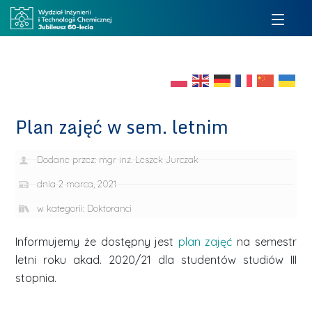
Plan zajęć w sem. letnim
Dodane przez:
mgr inż. Leszek Jurczak
dnia
2 marca, 2021
w kategorii:
Doktoranci
Informujemy że dostępny jest
plan zajęć
na semestr
letni roku akad. 2020/21 dla studentów studiów III
stopnia.