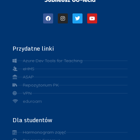
Przydatne linki
Azure Dev Tools for Teaching
eHMS
ASAP
Repozytorium PK
VPN
eduroam
Dla studentów
Harmonogram zajęć