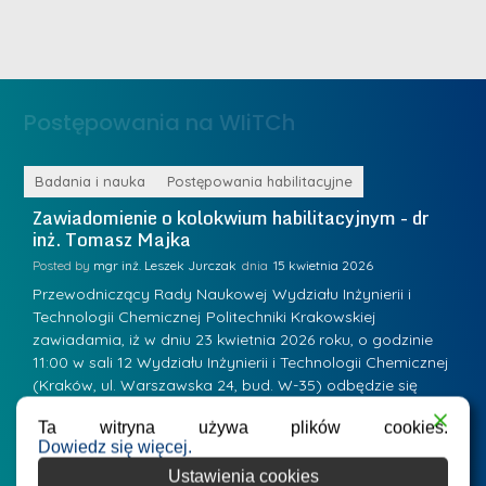
e
i
m
n
e
ż
d
.
a
Postępowania na WIiTCh
M
l
a
e
r
ne
Badania i nauka
Postępowania habilitacyjne
B
W
i
Zawiadomienie o kolokwium habilitacyjnym - dr
Z
a
inż. Tomasz Majka
i
a
r
K
Posted by
mgr inż. Leszek Jurczak
15 kwietnia 2026
Po
s
u
Przewodniczący Rady Naukowej Wydziału Inżynierii i
P
z
Technologii Chemicznej Politechniki Krakowskiej
Te
r
a
zawiadamia, iż w dniu 23 kwietnia 2026 roku, o godzinie
za
a
.
11:00 w sali 12 Wydziału Inżynierii i Technologii Chemicznej
12
w
ń
(Kraków, ul. Warszawska 24, bud. W-35) odbędzie się
(
s
w
s
kolokwium habilitacyjne dr inż. Tomasza Majki.
ko
k
Ta witryna używa plików cookies.
Osiągnięcie naukowe będące podstawą ubiegania się o…
O
k
L
Dowiedz się więcej.
i
a
i
Ustawienia cookies
e