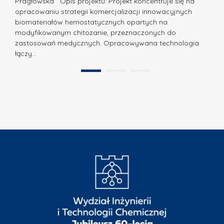
Pragłowska Opis projektu: Projekt koncentruje się na
P
N
opracowaniu strategii komercjalizacji innowacyjnych
o
biomateriałów hemostatycznych opartych na
a
l
modyfikowanym chitozanie, przeznaczonych do
t
i
zastosowań medycznych. Opracowywana technologia
u
łączy…
t
r
e
a
1
2
c
”
h
n
i
k
i