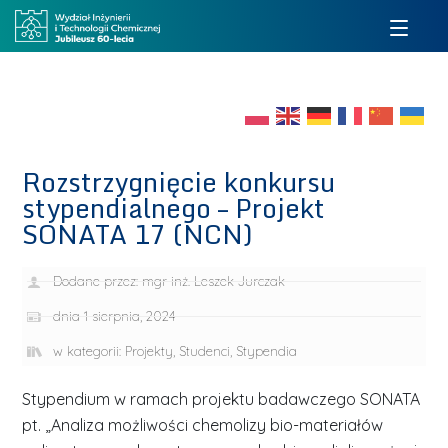
Rozstrzygnięcie konkursu
stypendialnego – Projekt
SONATA 17 (NCN)
Dodane przez:
mgr inż. Leszek Jurczak
dnia
1 sierpnia, 2024
w kategorii:
Projekty
,
Studenci
,
Stypendia
Stypendium w ramach projektu badawczego SONATA
pt. „Analiza możliwości chemolizy bio-materiałów