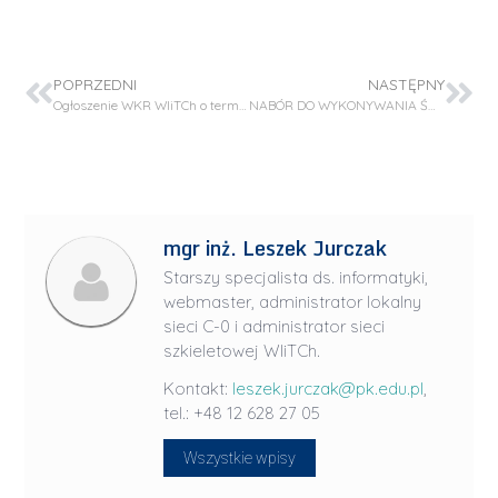
POPRZEDNI
NASTĘPNY
Ogłoszenie WKR WIiTCh o terminie i formie składania dokumentów dla obywateli polskich biorących udział w rekrutacji na studia I stopnia – 3 tura
NABÓR DO WYKONYWANIA ŚWIADCZEŃ PRZEZ WOLONTARIUSZA W PROJEKCIE (OPUS – LAP) UMO-2020/39/I/ST5/03556
mgr inż. Leszek Jurczak
Starszy specjalista ds. informatyki,
webmaster, administrator lokalny
sieci C-0 i administrator sieci
szkieletowej WIiTCh.
Kontakt:
leszek.jurczak@pk.edu.pl
,
tel.: +48 12 628 27 05
Wszystkie wpisy