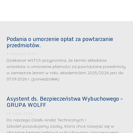
Podania o umorzenie opłat za powtarzanie
przedmiotów.
6 sierpnia 2026
Dziekanat WIiTCh przypomina, że termin składania
wniosków o umorzenie płatności za powtarzane przedmioty
w semestrze letnim w roku akademickim 2025/2026 jest do
07.09.2026 r. (poniedziałek).
Asystent ds. Bezpieczeństwa Wybuchowego –
GRUPA WOLFF
29 lipca 2026
Do naszego Działu Analiz Technicznych i
Szkoleń poszukujemy osoby, która chce rozwijać się w
obszarze bezpieczeństwa wybuchowego i procesowego