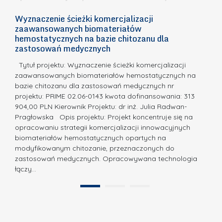
c
n
h
Wyznaczenie ścieżki komercjalizacji
2
n
zaawansowanych biomateriałów
e
E
o
hemostatycznych na bazie chitozanu dla
m
c
zastosowań medycznych
w
i
a,
d
a
Tytuł projektu: Wyznaczenie ścieżki komercjalizacji
k
c
zaawansowanych biomateriałów hemostatycznych na
ó
bazie chitozanu dla zastosowań medycznych nr
j
w
projektu: PRIME 02.06-0143 kwota dofinansowania: 313
a
z
904,00 PLN Kierownik Projektu: dr inż. Julia Radwan-
.
Pragłowska Opis projektu: Projekt koncentruje się na
P
N
opracowaniu strategii komercjalizacji innowacyjnych
o
biomateriałów hemostatycznych opartych na
a
l
modyfikowanym chitozanie, przeznaczonych do
t
i
zastosowań medycznych. Opracowywana technologia
u
łączy…
t
r
e
a
1
2
c
”
h