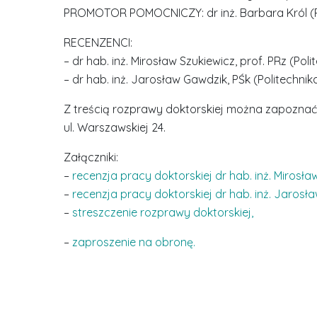
PROMOTOR POMOCNICZY: dr inż. Barbara Król (P
RECENZENCI:
– dr hab. inż. Mirosław Szukiewicz, prof. PRz (Po
– dr hab. inż. Jarosław Gawdzik, PŚk (Politechni
Z treścią rozprawy doktorskiej można zapoznać s
ul. Warszawskiej 24.
Załączniki:
–
recenzja pracy doktorskiej dr hab. inż. Mirosła
–
recenzja pracy doktorskiej dr hab. inż. Jarosł
–
streszczenie rozprawy doktorskiej,
–
zaproszenie na obronę.
D
r
i