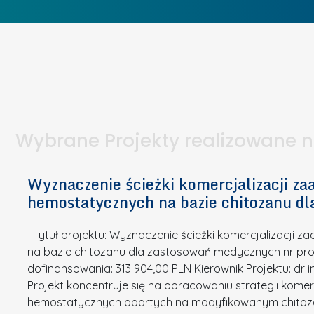
w
I
o
c
I
e
b
z
W
t
i
e
I
a
e
l
S
p
t
n
d
u
a
i
l
k
.
ą
a
o
Wybrane Projekty realizowane 
I
c
n
n
h
k
n
Wyznaczenie ścieżki komercjalizacji 
e
u
o
hemostatycznych na bazie chitozanu d
m
r
w
i
s
a
Tytuł projektu: Wyznaczenie ścieżki komercjalizacji
k
u
c
na bazie chitozanu dla zastosowań medycznych nr proj
ó
o
j
dofinansowania: 313 904,00 PLN Kierownik Projektu: dr 
w
N
Projekt koncentruje się na opracowaniu strategii kome
a
z
a
hemostatycznych opartych na modyfikowanym chitoz
.