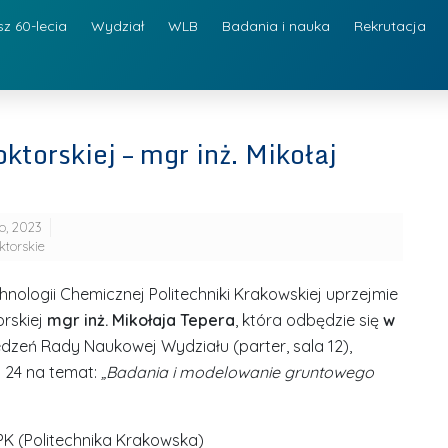
sz 60-lecia
Wydział
WLB
Badania i nauka
Rekrutacja
ktorskiej – mgr inż.
Mikołaj
o, 2023
torskie
hnologii Chemicznej Politechniki Krakowskiej uprzejmie
rskiej
mgr inż. Mikołaja Tepera
, która odbędzie się
w
iedzeń Rady Naukowej Wydziału (parter, sala 12),
 24 na temat:
„Badania i modelowanie gruntowego
PK (Politechnika Krakowska)