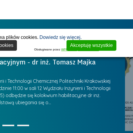
j
a
n
e
W
g
a
r
y
ł
g
z
s
o
I
r
y
t
w
wa plików cookies.
Dowiedz się więcej.
o
w
a
s
ookies
d
Akceptuję wszystkie
Z
w
k
Obsługiwane przez
WPLP Compliance Platform
ą
a
y
a
acyjnym - dr inż. Tomasz Majka
Z
k
r
W
l
o
z
y
a
n
ą
P
n
u
 i Technologii Chemicznej Politechniki Krakowskiej
k
d
a
r
inie 11:00 w sali 12 Wydziału Inżynierii i Technologii
P
u
z
) odbędzie się kolokwium habilitacyjne dr inż.
l
e
z
r
a
stawą ubiegania się o…
C
a
a
s
n
B
z
t
u
i
k
k
„
u
ó
ą
1
2
3
K
U