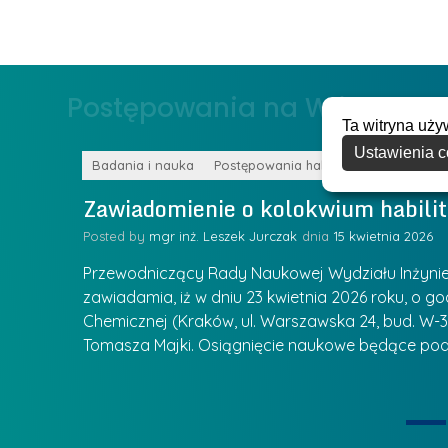
a
e
g
r
ł
z
o
Postępowania na WIiTCh
y
w
Ta witryna uży
w
s
Z
Ustawienia c
k
Badania i nauka
Postępowania habilitacyjne
a
a
Zawiadomienie o kolokwium habilit
r
l
z
Posted by
mgr inż. Leszek Jurczak
15 kwietnia 2026
a
ą
u
Przewodniczący Rady Naukowej Wydziału Inżynierii
d
r
zawiadamia, iż w dniu 23 kwietnia 2026 roku, o godz
z
Chemicznej (Kraków, ul. Warszawska 24, bud. W-35
e
ie się
a
Tomasza Majki. Osiągnięcie naukowe będące pod
a
n
t
i
k
u
ą
U