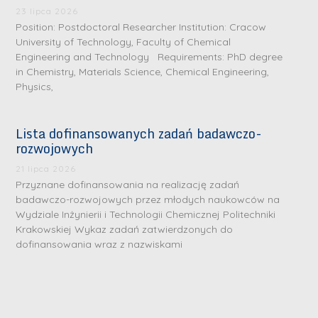
i
m
n
m
23 lipca 2026
n
Position: Postdoctoral Researcher Institution: Cracow
e
ż
e
ż
University of Technology, Faculty of Chemical
d
.
d
Engineering and Technology Requirements: PhD degree
.
a
J
a
in Chemistry, Materials Science, Chemical Engineering,
M
l
u
l
Physics,
a
e
l
e
r
W
i
W
Lista dofinansowanych zadań badawczo-
i
a
a
a
rozwojowych
a
r
R
r
K
21 lipca 2026
s
a
s
Przyznane dofinansowania na realizację zadań
u
z
d
z
badawczo-rozwojowych przez młodych naukowców na
r
a
w
a
Wydziale Inżynierii i Technologii Chemicznej Politechniki
a
Krakowskiej Wykaz zadań zatwierdzonych do
w
a
w
ń
dofinansowania wraz z nazwiskami
s
n
s
s
k
-
k
k
L
i
P
i
a
i
e
r
e
z
d