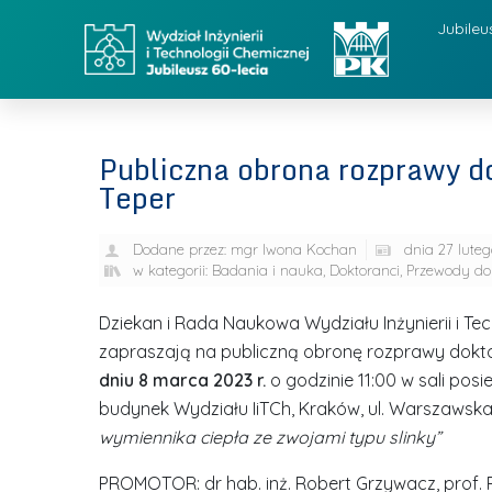
Jubileu
Publiczna obrona rozprawy do
Teper
Dodane przez:
mgr Iwona Kochan
dnia
27 luteg
w kategorii:
Badania i nauka
,
Doktoranci
,
Przewody dok
Dziekan i Rada Naukowa Wydziału Inżynierii i Tec
zapraszają na publiczną obronę rozprawy dokto
dniu 8 marca 2023 r.
o godzinie 11:00 w sali pos
budynek Wydziału IiTCh, Kraków, ul. Warszawska
wymiennika ciepła ze zwojami typu slinky”
PROMOTOR: dr hab. inż. Robert Grzywacz, prof. 