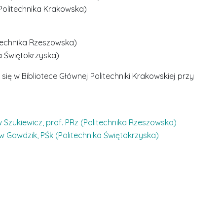
olitechnika Krakowska)
litechnika Rzeszowska)
ka Świętokrzyska)
ię w Bibliotece Głównej Politechniki Krakowskiej przy
w Szukiewicz, prof. PRz (Politechnika Rzeszowska)
aw Gawdzik, PŚk (Politechnika Świętokrzyska)
S
r
e
b
r
D
D
n
r
r
e
i