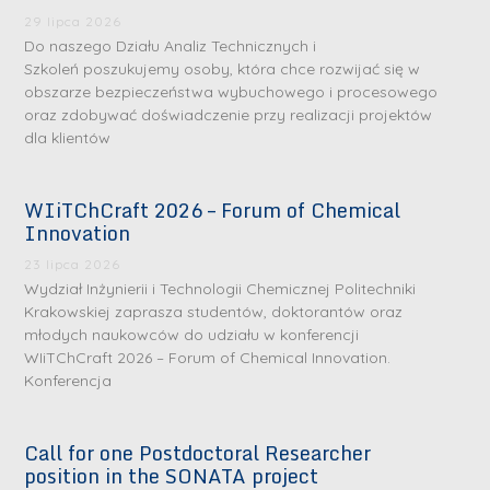
29 lipca 2026
Do naszego Działu Analiz Technicznych i
Szkoleń poszukujemy osoby, która chce rozwijać się w
obszarze bezpieczeństwa wybuchowego i procesowego
oraz zdobywać doświadczenie przy realizacji projektów
dla klientów
WIiTChCraft 2026 – Forum of Chemical
Innovation
23 lipca 2026
Wydział Inżynierii i Technologii Chemicznej Politechniki
S
S
Krakowskiej zaprasza studentów, doktorantów oraz
młodych naukowców do udziału w konferencji
r
r
WIiTChCraft 2026 – Forum of Chemical Innovation.
e
e
Konferencja
b
b
r
D
r
D
Call for one Postdoctoral Researcher
n
r
n
r
position in the SONATA project
e
i
e