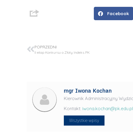
n
ż
Facebook
.
J
u
l
POPRZEDNI
i
II etap Konkursu o Złoty Indeks PK
a
R
a
d
mgr Iwona Kochan
w
a
Kierownik Administracyjny Wydzia
n
Kontakt:
iwona.kochan@pk.edu.pl
-
L
P
Wszystkie wpisy
i
r
d