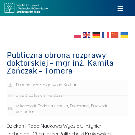
Publiczna obrona rozprawy
doktorskiej – mgr inż. Kamila
Zeńczak – Tomera
Dodane przez:
mgr Iwona Kochan
dnia
3 października, 2022
w kategorii:
Badania i nauka
,
Doktoranci
,
Przewody
doktorskie
Dziekan i Rada Naukowa Wydziału Inżynierii i
Technologii Chemicznej Politechniki Krakowskiej