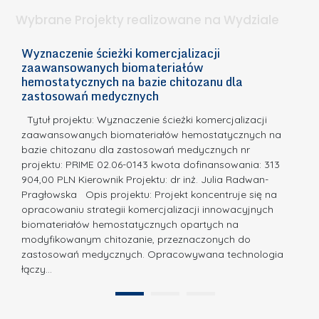
.
ą
a
Wybrane Projekty realizowane na Wydziale
I
c
n
h
Wyznaczenie ścieżki komercjalizacji
2
n
zaawansowanych biomateriałów
e
E
o
hemostatycznych na bazie chitozanu dla
m
c
zastosowań medycznych
w
i
a,
d
a
Tytuł projektu: Wyznaczenie ścieżki komercjalizacji
k
c
zaawansowanych biomateriałów hemostatycznych na
ó
bazie chitozanu dla zastosowań medycznych nr
j
w
projektu: PRIME 02.06-0143 kwota dofinansowania: 313
a
z
904,00 PLN Kierownik Projektu: dr inż. Julia Radwan-
.
Pragłowska Opis projektu: Projekt koncentruje się na
P
N
opracowaniu strategii komercjalizacji innowacyjnych
o
biomateriałów hemostatycznych opartych na
a
l
modyfikowanym chitozanie, przeznaczonych do
t
i
zastosowań medycznych. Opracowywana technologia
u
łączy…
t
r
e
a
1
2
c