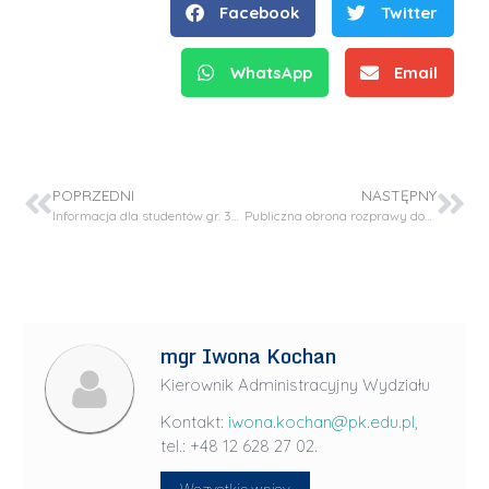
Facebook
Twitter
WhatsApp
Email
POPRZEDNI
NASTĘPNY
Informacja dla studentów gr. 30-35T1, 30-31I1
Publiczna obrona rozprawy doktorskiej – mgr inż. Elżbieta Bogdan
mgr Iwona Kochan
Kierownik Administracyjny Wydziału
Kontakt:
iwona.kochan@pk.edu.pl
,
tel.: +48 12 628 27 02.