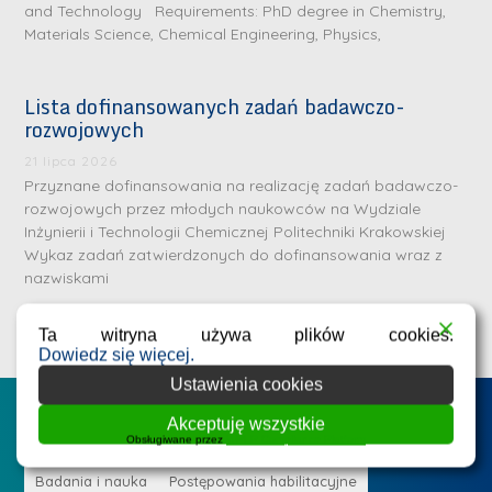
and Technology Requirements: PhD degree in Chemistry,
Materials Science, Chemical Engineering, Physics,
Lista dofinansowanych zadań badawczo-
rozwojowych
S
r
21 lipca 2026
e
Przyznane dofinansowania na realizację zadań badawczo-
rozwojowych przez młodych naukowców na Wydziale
b
Inżynierii i Technologii Chemicznej Politechniki Krakowskiej
r
D
Wykaz zadań zatwierdzonych do dofinansowania wraz z
n
nazwiskami
r
e
i
m
Ta witryna używa plików cookies.
n
e
Dowiedz się więcej.
ż
d
Ustawienia cookies
.
a
Postępowania na WIiTCh
M
Akceptuję wszystkie
l
Obsługiwane przez
WPLP Compliance Platform
a
e
r
ne
Badania i nauka
Postępowania habilitacyjne
B