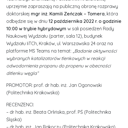
uprzejmie zapraszają na publiczną obronę rozprawy
doktorskiej
mgr inż. Kamili Zeńczak – Tomera
, która
odbędzie się w dniu
12 października 2022 r. o godzinie
10:00 w trybie hybrydowym
w sali posiedzeń Rady
Naukowej Wydziału (parter, sala 12), budynek
Wydziału IiTCh, Kraków, ul. Warszawska 24 oraz na
platformie MS Teams na temat: „
Badanie aktywności
wybranych katalizatorów tlenkowych w reakcji
odwodornienia propanu do propenu w obecności
ditlenku węgla”
PROMOTOR: prof. dr hab. inż. Jan Ogonowski
(Politechnika Krakowska)
RECENZENCI:
– dr hab. inż. Beata Orlińska, prof. PŚ (Politechnika
Śląska)
– dr hab. inż. Jan Rakoczy (Politechnika Krakowska)