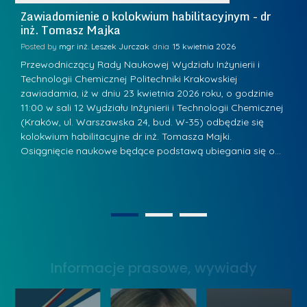
W
i
Zawiadomienie o kolokwium habilitacyjnym - dr
Z
a
inż. Tomasz Majka
i
a
r
K
Posted by
mgr inż. Leszek Jurczak
15 kwietnia 2026
Po
s
u
Przewodniczący Rady Naukowej Wydziału Inżynierii i
P
z
Technologii Chemicznej Politechniki Krakowskiej
Te
r
a
zawiadamia, iż w dniu 23 kwietnia 2026 roku, o godzinie
za
a
.
11:00 w sali 12 Wydziału Inżynierii i Technologii Chemicznej
12
w
ń
(Kraków, ul. Warszawska 24, bud. W-35) odbędzie się
(
s
w
s
kolokwium habilitacyjne dr inż. Tomasza Majki.
ko
k
Osiągnięcie naukowe będące podstawą ubiegania się o…
O
k
L
i
a
i
e
z
d
j
n
e
W
1
2
a
r
y
g
z
s
r
y
Informacje prasowe, wywiady
t
o
w
a
d
Z