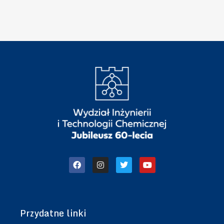
”
h
n
i
k
i
Przydatne linki