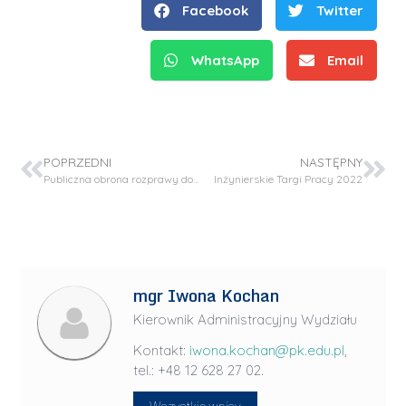
Facebook
Twitter
WhatsApp
Email
POPRZEDNI
NASTĘPNY
Publiczna obrona rozprawy doktorskiej – mgr inż. Kamila Zeńczak – Tomera
Inżynierskie Targi Pracy 2022
mgr Iwona Kochan
Kierownik Administracyjny Wydziału
Kontakt:
iwona.kochan@pk.edu.pl
,
tel.: +48 12 628 27 02.