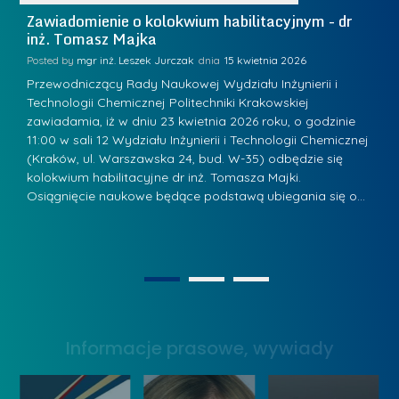
W
i
Zawiadomienie o kolokwium habilitacyjnym - dr
Z
a
inż. Tomasz Majka
i
a
r
K
Posted by
mgr inż. Leszek Jurczak
15 kwietnia 2026
Po
s
u
Przewodniczący Rady Naukowej Wydziału Inżynierii i
P
z
Technologii Chemicznej Politechniki Krakowskiej
Te
r
a
zawiadamia, iż w dniu 23 kwietnia 2026 roku, o godzinie
za
a
.
11:00 w sali 12 Wydziału Inżynierii i Technologii Chemicznej
12
w
ń
(Kraków, ul. Warszawska 24, bud. W-35) odbędzie się
(
s
w
s
kolokwium habilitacyjne dr inż. Tomasza Majki.
ko
k
Osiągnięcie naukowe będące podstawą ubiegania się o…
O
k
L
i
a
i
e
z
d
j
n
e
W
1
2
a
r
y
g
z
s
r
y
Informacje prasowe, wywiady
t
o
w
a
d
Z