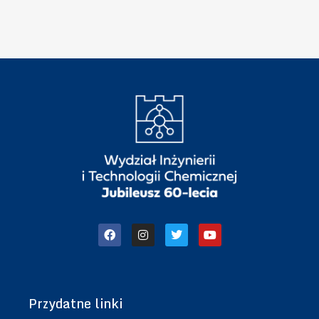
”
h
n
i
k
i
Przydatne linki