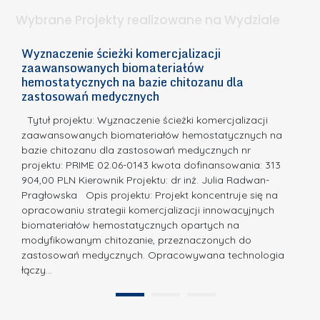
.
ą
a
Wybrane Projekty realizowane na Wydziale
I
c
n
h
Wyznaczenie ścieżki komercjalizacji
2
n
zaawansowanych biomateriałów
e
E
o
hemostatycznych na bazie chitozanu dla
m
c
zastosowań medycznych
w
i
a,
d
a
Tytuł projektu: Wyznaczenie ścieżki komercjalizacji
k
c
zaawansowanych biomateriałów hemostatycznych na
ó
bazie chitozanu dla zastosowań medycznych nr
j
w
projektu: PRIME 02.06-0143 kwota dofinansowania: 313
a
z
904,00 PLN Kierownik Projektu: dr inż. Julia Radwan-
.
Pragłowska Opis projektu: Projekt koncentruje się na
P
N
opracowaniu strategii komercjalizacji innowacyjnych
o
biomateriałów hemostatycznych opartych na
a
l
modyfikowanym chitozanie, przeznaczonych do
t
i
zastosowań medycznych. Opracowywana technologia
u
łączy…
t
r
e
a
1
2
c