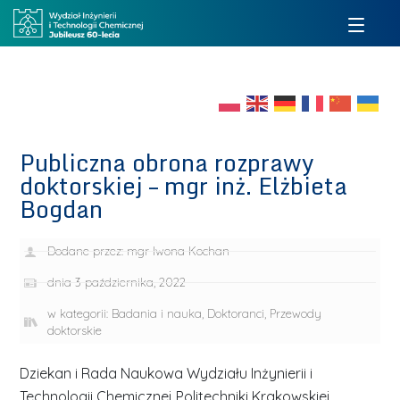
Publiczna obrona rozprawy
doktorskiej – mgr inż. Elżbieta
Bogdan
Dodane przez:
mgr Iwona Kochan
dnia
3 października, 2022
w kategorii:
Badania i nauka
,
Doktoranci
,
Przewody
doktorskie
Dziekan i Rada Naukowa Wydziału Inżynierii i
Technologii Chemicznej Politechniki Krakowskiej