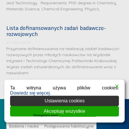
and Technology Requirements: PhD degree in Chemistry,
Materials Science, Chemical Engineering, Physics,
Lista dofinansowanych zadań badawczo-
rozwojowych
S
r
21 lipca 2026
e
Przyznane dofinansowania na realizację zadań badawczo-
rozwojowych przez młodych naukowców na Wydziale
b
Inżynierii i Technologii Chemicznej Politechniki Krakowskiej
r
D
Wykaz zadań zatwierdzonych do dofinansowania wraz z
n
nazwiskami
r
e
i
m
Ta witryna używa plików cookies.
n
e
Dowiedz się więcej.
ż
d
Ustawienia cookies
.
a
Postępowania na WIiTCh
M
Akceptuję wszystkie
l
Obsługiwane przez
WPLP Compliance Platform
a
e
r
ne
Badania i nauka
Postępowania habilitacyjne
B