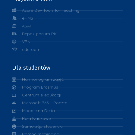
Azure Dev Tools for Teaching
eHMS
ASAP
Repozytorium PK
VPN
eduroam
Dla studentów
Harmonogram zajęć
Program Erasmus
Centrum e-edukacji
Microsoft 365 + Poczta
Moodle na Delta
Koła Naukowe
Samorząd studencki
Pomoc materialna