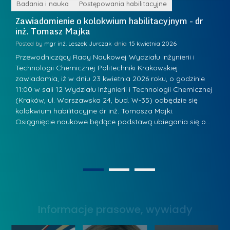
r
ne
Badania i nauka
Postępowania habilitacyjne
B
W
i
Zawiadomienie o kolokwium habilitacyjnym - dr
Z
a
inż. Tomasz Majka
i
a
r
K
Posted by
mgr inż. Leszek Jurczak
15 kwietnia 2026
Po
s
u
Przewodniczący Rady Naukowej Wydziału Inżynierii i
P
z
Technologii Chemicznej Politechniki Krakowskiej
Te
r
a
zawiadamia, iż w dniu 23 kwietnia 2026 roku, o godzinie
za
a
.
11:00 w sali 12 Wydziału Inżynierii i Technologii Chemicznej
12
w
ń
(Kraków, ul. Warszawska 24, bud. W-35) odbędzie się
(
s
w
s
kolokwium habilitacyjne dr inż. Tomasza Majki.
ko
k
Osiągnięcie naukowe będące podstawą ubiegania się o…
O
k
L
i
a
i
e
z
d
j
n
e
W
1
2
a
r
y
g
z
s
r
y
Informacje prasowe, wywiady
t
o
w
a