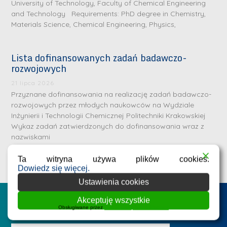
University of Technology, Faculty of Chemical Engineering
and Technology Requirements: PhD degree in Chemistry,
Materials Science, Chemical Engineering, Physics,
Lista dofinansowanych zadań badawczo-
rozwojowych
S
r
21 lipca 2026
e
Przyznane dofinansowania na realizację zadań badawczo-
rozwojowych przez młodych naukowców na Wydziale
b
Inżynierii i Technologii Chemicznej Politechniki Krakowskiej
r
D
Wykaz zadań zatwierdzonych do dofinansowania wraz z
n
nazwiskami
r
e
i
m
Ta witryna używa plików cookies.
n
Dowiedz się więcej.
e
ż
Ustawienia cookies
d
.
a
Akceptuję wszystkie
Postępowania na WIiTCh
M
Obsługiwane przez
WPLP Compliance Platform
l
a
e