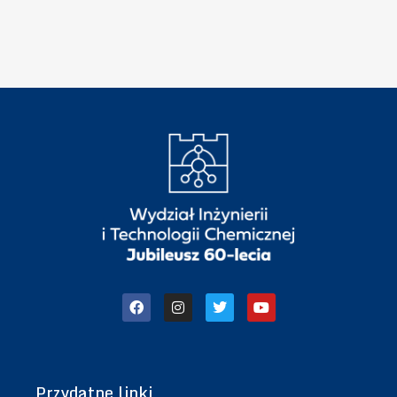
c
”
h
n
i
k
i
Przydatne linki