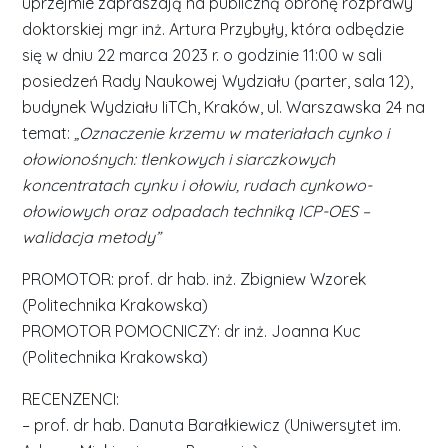
uprzejmie zapraszają na publiczną obronę rozprawy
doktorskiej mgr inż. Artura Przybyły, która odbędzie
się w dniu 22 marca 2023 r. o godzinie 11:00 w sali
posiedzeń Rady Naukowej Wydziału (parter, sala 12),
budynek Wydziału IiTCh, Kraków, ul. Warszawska 24 na
temat:
„Oznaczenie krzemu w materiałach cynko i
ołowionośnych: tlenkowych i siarczkowych
koncentratach cynku i ołowiu, rudach cynkowo-
ołowiowych oraz odpadach techniką ICP-OES –
walidacja metody”
PROMOTOR: prof. dr hab. inż. Zbigniew Wzorek
(Politechnika Krakowska)
PROMOTOR POMOCNICZY: dr inż. Joanna Kuc
(Politechnika Krakowska)
RECENZENCI:
– prof. dr hab. Danuta Barałkiewicz (Uniwersytet im.