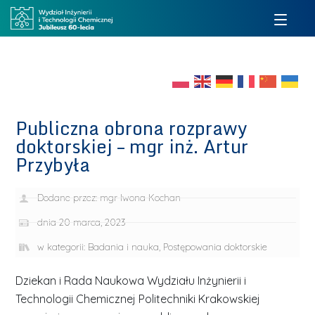
Publiczna obrona rozprawy
doktorskiej – mgr inż. Artur
Przybyła
Dodane przez:
mgr Iwona Kochan
dnia
20 marca, 2023
w kategorii:
Badania i nauka
,
Postępowania doktorskie
Dziekan i Rada Naukowa Wydziału Inżynierii i
Technologii Chemicznej Politechniki Krakowskiej