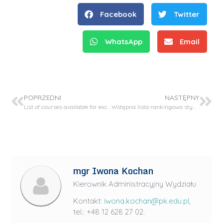
Facebook
Twitter
WhatsApp
Email
POPRZEDNI
NASTĘPNY
List of courses available for exchange students in academic year 2023/24
Wstępna lista rankingowa stypendium rektora
mgr Iwona Kochan
Kierownik Administracyjny Wydziału
Kontakt:
iwona.kochan@pk.edu.pl
,
tel.: +48 12 628 27 02.