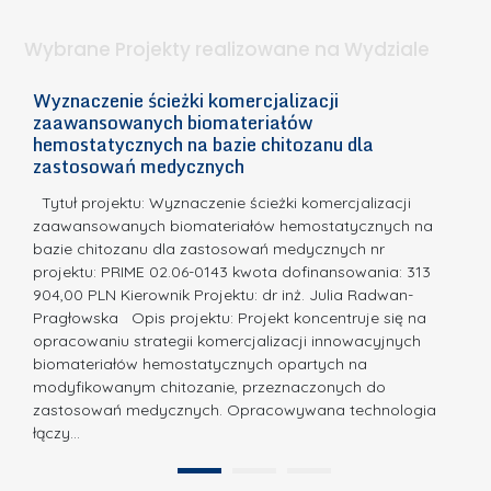
l
.
ą
a
Wybrane Projekty realizowane na Wydziale
I
c
n
h
Wyznaczenie ścieżki komercjalizacji
2
n
zaawansowanych biomateriałów
e
E
o
hemostatycznych na bazie chitozanu dla
m
c
zastosowań medycznych
w
i
a,
d
a
Tytuł projektu: Wyznaczenie ścieżki komercjalizacji
k
c
zaawansowanych biomateriałów hemostatycznych na
ó
bazie chitozanu dla zastosowań medycznych nr
j
w
projektu: PRIME 02.06-0143 kwota dofinansowania: 313
a
z
904,00 PLN Kierownik Projektu: dr inż. Julia Radwan-
.
Pragłowska Opis projektu: Projekt koncentruje się na
P
N
opracowaniu strategii komercjalizacji innowacyjnych
o
biomateriałów hemostatycznych opartych na
a
l
modyfikowanym chitozanie, przeznaczonych do
t
i
zastosowań medycznych. Opracowywana technologia
u
łączy…
t
r
e
a
1
2