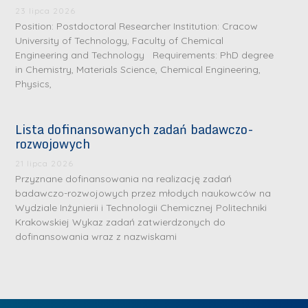
.
a
J
a
23 lipca 2026
M
Position: Postdoctoral Researcher Institution: Cracow
l
u
l
a
University of Technology, Faculty of Chemical
e
l
e
Engineering and Technology Requirements: PhD degree
r
W
i
W
in Chemistry, Materials Science, Chemical Engineering,
i
a
a
a
Physics,
a
r
R
r
K
s
a
s
Lista dofinansowanych zadań badawczo-
u
z
d
z
rozwojowych
r
a
w
a
a
21 lipca 2026
w
a
w
Przyznane dofinansowania na realizację zadań
ń
s
n
s
badawczo-rozwojowych przez młodych naukowców na
s
k
-
k
Wydziale Inżynierii i Technologii Chemicznej Politechniki
k
L
Krakowskiej Wykaz zadań zatwierdzonych do
i
P
i
a
i
dofinansowania wraz z nazwiskami
e
r
e
z
d
j
a
j
n
e
W
g
W
a
r
y
ł
y
g
z