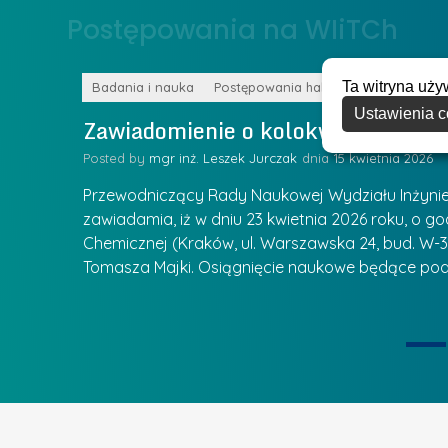
o
Postępowania na WIiTCh
y
w
w
s
Z
Ta witryna uży
k
Badania i nauka
Postępowania habilitacyjne
a
Ustawienia c
a
Zawiadomienie o kolokwium habilit
r
l
z
Posted by
mgr inż. Leszek Jurczak
15 kwietnia 2026
a
ą
u
Przewodniczący Rady Naukowej Wydziału Inżynierii
d
r
zawiadamia, iż w dniu 23 kwietnia 2026 roku, o godz
z
Chemicznej (Kraków, ul. Warszawska 24, bud. W-35
e
ie się
a
Tomasza Majki. Osiągnięcie naukowe będące pod
a
n
t
i
k
u
ą
U
I
c
e
z
t
e