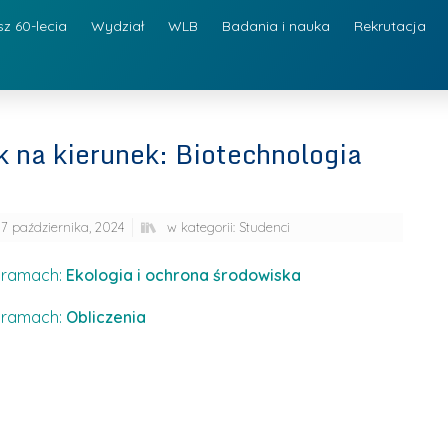
sz 60-lecia
Wydział
WLB
Badania i nauka
Rekrutacja
k na kierunek: Biotechnologia
7 października, 2024
w kategorii:
Studenci
w ramach:
Ekologia i ochrona środowiska
w ramach:
Obliczenia