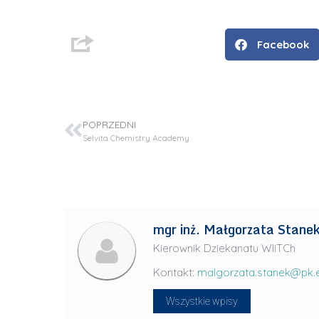
Facebook
POPRZEDNI
Selvita Chemistry Academy
D
mgr inż. Małgorzata Stane
r
Kierownik Dziekanatu WIiTCh
i
Kontakt:
malgorzata.stanek@pk.e
n
ż
Wszystkie wpisy
.