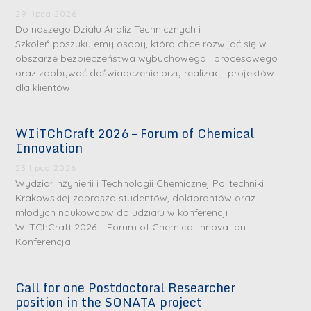
29 lipca 2026
Do naszego Działu Analiz Technicznych i
Szkoleń poszukujemy osoby, która chce rozwijać się w
obszarze bezpieczeństwa wybuchowego i procesowego
oraz zdobywać doświadczenie przy realizacji projektów
dla klientów
WIiTChCraft 2026 – Forum of Chemical
S
S
Innovation
r
r
23 lipca 2026
e
e
Wydział Inżynierii i Technologii Chemicznej Politechniki
b
b
Krakowskiej zaprasza studentów, doktorantów oraz
młodych naukowców do udziału w konferencji
r
D
r
D
WIiTChCraft 2026 – Forum of Chemical Innovation.
n
r
n
r
Konferencja
e
i
e
i
m
n
m
n
Call for one Postdoctoral Researcher
e
ż
e
ż
position in the SONATA project
d
.
d