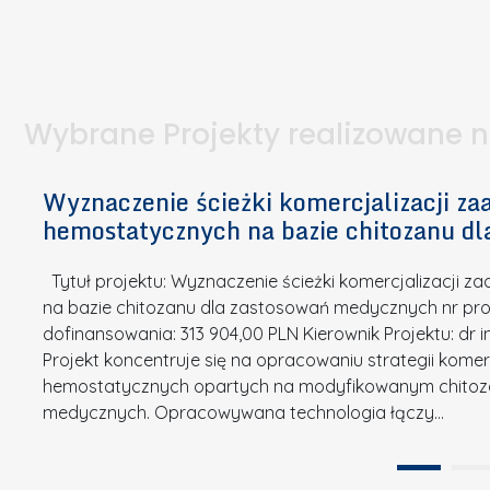
I
a
e
l
S
p
t
n
d
u
a
i
l
k
.
ą
a
o
Wybrane Projekty realizowane 
I
c
n
n
h
k
n
Wyznaczenie ścieżki komercjalizacji 
e
u
o
hemostatycznych na bazie chitozanu d
m
r
w
i
s
a
Tytuł projektu: Wyznaczenie ścieżki komercjalizacji
k
u
c
na bazie chitozanu dla zastosowań medycznych nr proj
ó
o
j
dofinansowania: 313 904,00 PLN Kierownik Projektu: dr 
w
N
Projekt koncentruje się na opracowaniu strategii kome
a
z
a
hemostatycznych opartych na modyfikowanym chitoz
.
P
g
medycznych. Opracowywana technologia łączy…
N
o
r
a
l
o
t