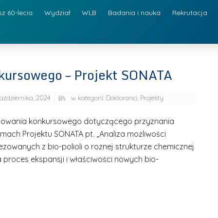
sz 60-lecia
Wydział
WLB
Badania i nauka
Rekrutacja
nkursowego – Projekt SONATA
aździernika, 2024
w kategorii:
Doktoranci
,
Projekty
tępowania konkursowego dotyczącego przyznania
ach Projektu SONATA pt. „Analiza możliwości
zowanych z bio-polioli o rożnej strukturze chemicznej
 proces ekspansji i właściwości nowych bio-