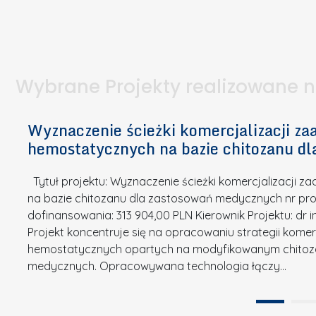
I
a
e
l
S
p
t
n
d
u
a
i
l
k
.
ą
a
o
Wybrane Projekty realizowane 
I
c
n
n
h
k
n
Wyznaczenie ścieżki komercjalizacji 
e
u
o
hemostatycznych na bazie chitozanu d
m
r
w
i
s
a
Tytuł projektu: Wyznaczenie ścieżki komercjalizacji
k
u
c
na bazie chitozanu dla zastosowań medycznych nr proj
ó
o
j
dofinansowania: 313 904,00 PLN Kierownik Projektu: dr 
w
N
Projekt koncentruje się na opracowaniu strategii kome
a
z
a
hemostatycznych opartych na modyfikowanym chitoz
.
P
g
medycznych. Opracowywana technologia łączy…
N
o
r
a
l
o
t