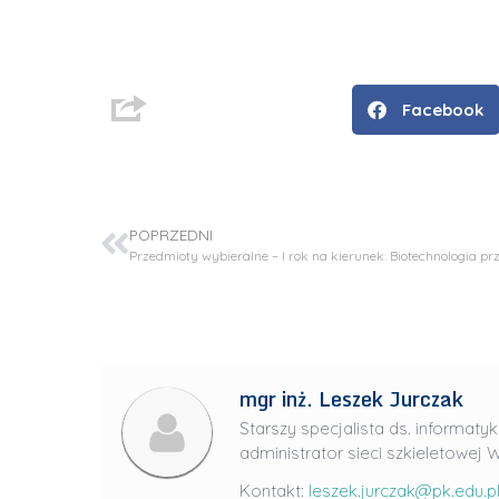
Facebook
POPRZEDNI
D
r
mgr inż. Leszek Jurczak
i
Starszy specjalista ds. informatyk
n
administrator sieci szkieletowej W
ż
.
Kontakt:
leszek.jurczak@pk.edu.p