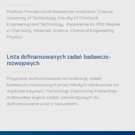
.
a
J
a
23 lipca 2026
M
Position: Postdoctoral Researcher Institution: Cracow
l
u
l
a
University of Technology, Faculty of Chemical
e
l
e
Engineering and Technology Requirements: PhD degree
r
W
i
W
in Chemistry, Materials Science, Chemical Engineering,
i
a
a
a
Physics,
a
r
R
r
K
s
a
s
Lista dofinansowanych zadań badawczo-
u
z
d
z
rozwojowych
r
a
w
a
a
21 lipca 2026
w
a
w
Przyznane dofinansowania na realizację zadań
ń
s
n
s
badawczo-rozwojowych przez młodych naukowców na
s
k
-
k
Wydziale Inżynierii i Technologii Chemicznej Politechniki
k
L
Krakowskiej Wykaz zadań zatwierdzonych do
i
P
i
a
i
dofinansowania wraz z nazwiskami
e
r
e
z
d
j
a
j
n
e
W
g
W
a
r
y
ł
y
g
z