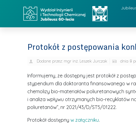
Jubileu
Protokół z postępowania ko
Dodane przez:
mgr inż. Leszek Jurczak
dnia
8 p
Informujemy, że dostępny jest protokół z pos
stypendium dla doktoranta finansowanego w ram
chemolizy bio-materiałów poliuretanowych synte
i analiza wpływu otrzymanych bio-recyklatów na
poliuretanów”, nr 2021/43/D/ST5/01222.
Protokół dostępny
w załączniku
.