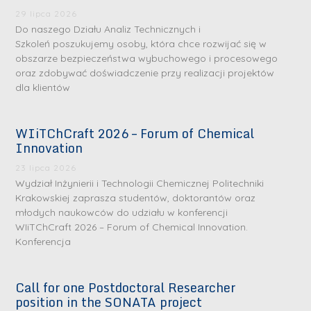
29 lipca 2026
Do naszego Działu Analiz Technicznych i
Szkoleń poszukujemy osoby, która chce rozwijać się w
obszarze bezpieczeństwa wybuchowego i procesowego
oraz zdobywać doświadczenie przy realizacji projektów
dla klientów
WIiTChCraft 2026 – Forum of Chemical
S
S
Innovation
r
r
23 lipca 2026
e
e
Wydział Inżynierii i Technologii Chemicznej Politechniki
b
b
Krakowskiej zaprasza studentów, doktorantów oraz
młodych naukowców do udziału w konferencji
r
D
r
D
WIiTChCraft 2026 – Forum of Chemical Innovation.
n
r
n
r
Konferencja
e
i
e
i
m
n
m
n
Call for one Postdoctoral Researcher
e
ż
e
ż
position in the SONATA project
d
.
d