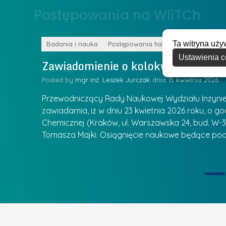
o
Postępowania na WIiTCh
y
w
w
s
Z
Ta witryna uży
k
Badania i nauka
Postępowania habilitacyjne
a
Ustawienia c
a
Zawiadomienie o kolokwium habilit
r
l
z
Posted by
mgr inż. Leszek Jurczak
15 kwietnia 2026
a
ą
u
Przewodniczący Rady Naukowej Wydziału Inżynierii
d
r
zawiadamia, iż w dniu 23 kwietnia 2026 roku, o godz
z
Chemicznej (Kraków, ul. Warszawska 24, bud. W-35
e
ie się
a
Tomasza Majki. Osiągnięcie naukowe będące pod
a
n
t
i
k
u
ą
U
I
c
e
z
t
e