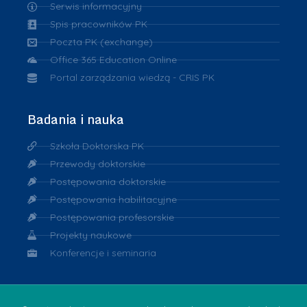
Serwis informacyjny
Spis pracowników PK
Poczta PK (exchange)
Office 365 Education Online
Portal zarządzania wiedzą - CRIS PK
Badania i nauka
Szkoła Doktorska PK
Przewody doktorskie
Postępowania doktorskie
Postępowania habilitacyjne
Postępowania profesorskie
Projekty naukowe
Konferencje i seminaria