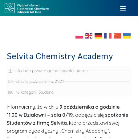
Selvita Chemistry Academy
Dodane przez:
mgr inż. Leszek Jurczak
dnia
3 października, 2024
w kategorii:
Studenci
Informujemy, że w dniu
9 października o godzinie
11.00 w Działowni – sala 0/19,
odbędzie się
spotkanie
Studentów z firmą Selvita
, która przedstawi swój
program dydaktyczny „Chemistry Academy”.