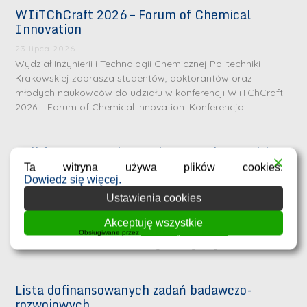
WIiTChCraft 2026 – Forum of Chemical
Innovation
23 lipca 2026
Wydział Inżynierii i Technologii Chemicznej Politechniki
Krakowskiej zaprasza studentów, doktorantów oraz
młodych naukowców do udziału w konferencji WIiTChCraft
2026 – Forum of Chemical Innovation. Konferencja
Call for one Postdoctoral Researcher position
in the SONATA project
Ta witryna używa plików cookies.
Dowiedz się więcej.
23 lipca 2026
Ustawienia cookies
Position: Postdoctoral Researcher Institution: Cracow
University of Technology, Faculty of Chemical Engineering
Akceptuję wszystkie
and Technology Requirements: PhD degree in Chemistry,
Obsługiwane przez
WPLP Compliance Platform
Materials Science, Chemical Engineering, Physics,
Lista dofinansowanych zadań badawczo-
rozwojowych
S