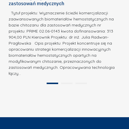
m
c
zastosowań medycznych
w
i
a,
d
a
Tytuł projektu: Wyznaczenie ścieżki komercjalizacji
k
c
zaawansowanych biomateriałów hemostatycznych na
ó
bazie chitozanu dla zastosowań medycznych nr
j
w
projektu: PRIME 02.06-0143 kwota dofinansowania: 313
a
z
904,00 PLN Kierownik Projektu: dr inż. Julia Radwan-
.
Pragłowska Opis projektu: Projekt koncentruje się na
P
N
opracowaniu strategii komercjalizacji innowacyjnych
o
biomateriałów hemostatycznych opartych na
a
l
modyfikowanym chitozanie, przeznaczonych do
t
i
zastosowań medycznych. Opracowywana technologia
u
łączy…
t
r
e
a
1
2
c
”
h
n
i
k
i