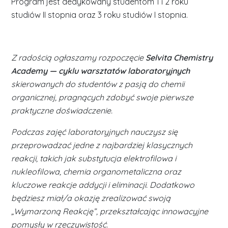
Program jest dedykowany studentom 1 i 2 roku
studiów II stopnia oraz 3 roku studiów I stopnia.
Z radością ogłaszamy rozpoczęcie
Selvita Chemistry
Academy — cyklu warsztatów laboratoryjnych
skierowanych do studentów z pasją do chemii
organicznej, pragnących zdobyć swoje pierwsze
praktyczne doświadczenie.
Podczas zajęć laboratoryjnych nauczysz się
przeprowadzać jedne z najbardziej klasycznych
reakcji, takich jak substytucja elektrofilowa i
nukleofilowa, chemia organometaliczna oraz
kluczowe reakcje addycji i eliminacji. Dodatkowo
będziesz miał/a okazję zrealizować swoją
„Wymarzoną Reakcję”, przekształcając innowacyjne
pomysły w rzeczywistość.