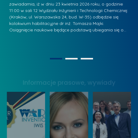
r
a
zawiadamia, iż w dniu 23 kwietnia 2026 roku, o godzinie
za
a
.
11:00 w sali 12 Wydziału Inżynierii i Technologii Chemicznej
12
w
ń
(Kraków, ul. Warszawska 24, bud. W-35) odbędzie się
(
s
w
s
kolokwium habilitacyjne dr inż. Tomasza Majki.
ko
k
Osiągnięcie naukowe będące podstawą ubiegania się o…
O
k
L
i
a
i
e
z
d
j
n
e
W
1
2
a
r
y
g
z
s
r
y
Informacje prasowe, wywiady
t
o
w
a
d
Z
w
ą
a
y
k
r
W
o
z
y
n
ą
n
k
d