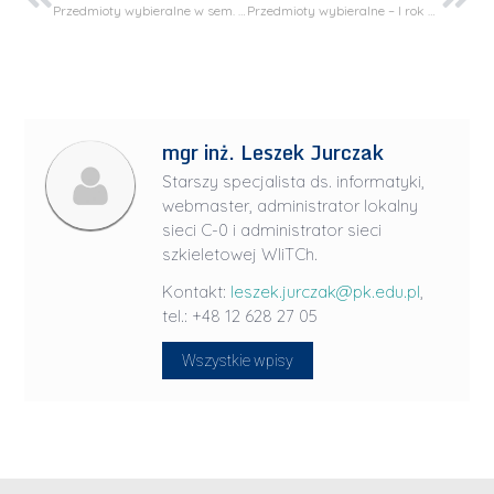
Przedmioty wybieralne w sem. I roku akad. 2024/25 – Technologia chemiczna I rok
Przedmioty wybieralne – I rok na kierunek: Biotechnologia przemysłowa
mgr inż. Leszek Jurczak
Starszy specjalista ds. informatyki,
webmaster, administrator lokalny
sieci C-0 i administrator sieci
szkieletowej WIiTCh.
Kontakt:
leszek.jurczak@pk.edu.pl
,
tel.: +48 12 628 27 05
Wszystkie wpisy