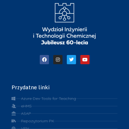
Przydatne linki
Azure Dev Tools for Teaching
eHMS
ASAP
Repozytorium PK
VPN