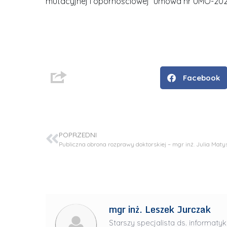
mutacyjnej i opornościowej” umowa nr UMO-20
Facebook
POPRZEDNI
Publiczna obrona rozprawy doktorskiej – mgr inż. Julia Maty
D
r
i
n
mgr inż. Leszek Jurczak
ż
.
Starszy specjalista ds. informatyk