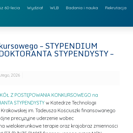
sz 60-lecia
Wydział
WLB
Badania i nauka
Rekrutacja
onkursowego – STYPENDIUM
DOKTORANTA STYPENDYSTY –
lutego, 2026
KÓŁ Z POSTĘPOWANIA KONKURSOWEGO na
ANTA STYPENDYSTY
w Katedrze Technologii
ki Krakowskiej im. Tadeusza Kościuszki finansowanego
jne precyzyjne uderzenie wobec
a wielokierunkowe terapie oraz krajobraz zmienności