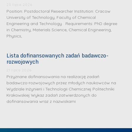
.
a
J
a
23 lipca 2026
M
Position: Postdoctoral Researcher Institution: Cracow
l
u
l
a
University of Technology, Faculty of Chemical
e
l
e
Engineering and Technology Requirements: PhD degree
r
W
i
W
in Chemistry, Materials Science, Chemical Engineering,
i
a
a
a
Physics,
a
r
R
r
K
s
a
s
Lista dofinansowanych zadań badawczo-
u
z
d
z
rozwojowych
r
a
w
a
a
21 lipca 2026
w
a
w
Przyznane dofinansowania na realizację zadań
ń
s
n
s
badawczo-rozwojowych przez młodych naukowców na
s
k
-
k
Wydziale Inżynierii i Technologii Chemicznej Politechniki
k
L
Krakowskiej Wykaz zadań zatwierdzonych do
i
P
i
a
i
dofinansowania wraz z nazwiskami
e
r
e
z
d
j
a
j
n
e
W
g
W
a
r
y
ł
y
g
z