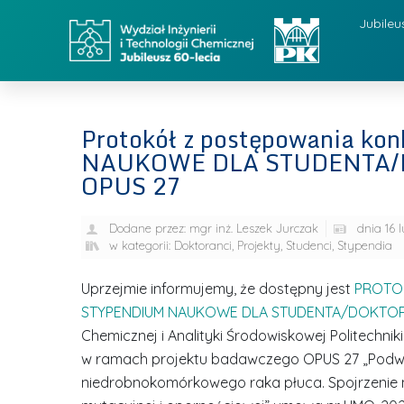
Jubileu
Protokół z postępowania k
NAUKOWE DLA STUDENTA/
OPUS 27
Dodane przez:
mgr inż. Leszek Jurczak
dnia
16 
w kategorii:
Doktoranci
,
Projekty
,
Studenci
,
Stypendia
Uprzejmie informujemy, że dostępny jest
PROTO
STYPENDIUM NAUKOWE DLA STUDENTA/DOKTOR
Chemicznej i Analityki Środowiskowej Politechni
w ramach projektu badawczego OPUS 27 „Podwó
niedrobnokomórkowego raka płuca. Spojrzenie n