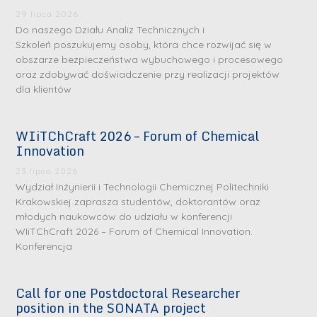
29 lipca 2026
Do naszego Działu Analiz Technicznych i
Szkoleń poszukujemy osoby, która chce rozwijać się w
obszarze bezpieczeństwa wybuchowego i procesowego
oraz zdobywać doświadczenie przy realizacji projektów
dla klientów
WIiTChCraft 2026 – Forum of Chemical
S
S
Innovation
r
r
23 lipca 2026
e
e
Wydział Inżynierii i Technologii Chemicznej Politechniki
b
b
Krakowskiej zaprasza studentów, doktorantów oraz
młodych naukowców do udziału w konferencji
r
D
r
D
WIiTChCraft 2026 – Forum of Chemical Innovation.
n
r
n
r
Konferencja
e
i
e
i
m
n
m
n
Call for one Postdoctoral Researcher
e
ż
e
ż
position in the SONATA project
d
.
d