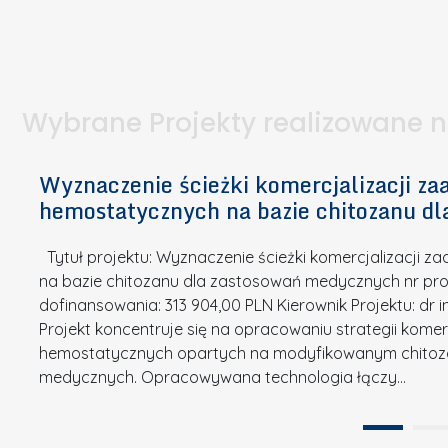
I
a
e
l
S
p
t
n
d
u
a
i
l
k
.
ą
a
o
Wybrane Projekty realizowane 
I
c
n
n
h
k
n
Wyznaczenie ścieżki komercjalizacji 
e
u
o
hemostatycznych na bazie chitozanu d
m
r
w
i
s
a
Tytuł projektu: Wyznaczenie ścieżki komercjalizacji
k
u
c
na bazie chitozanu dla zastosowań medycznych nr proj
ó
o
j
dofinansowania: 313 904,00 PLN Kierownik Projektu: dr 
w
N
Projekt koncentruje się na opracowaniu strategii kome
a
z
a
hemostatycznych opartych na modyfikowanym chitoz
.
P
g
medycznych. Opracowywana technologia łączy…
N
o
r
a
l
o
t