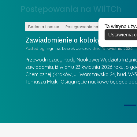
o
Postępowania na WIiTCh
y
w
w
s
Z
Ta witryna uży
k
Badania i nauka
Postępowania habilitacyjne
a
Ustawienia c
a
Zawiadomienie o kolokwium habilit
r
l
z
Posted by
mgr inż. Leszek Jurczak
15 kwietnia 2026
a
ą
u
Przewodniczący Rady Naukowej Wydziału Inżynierii
d
r
zawiadamia, iż w dniu 23 kwietnia 2026 roku, o godz
z
Chemicznej (Kraków, ul. Warszawska 24, bud. W-35
e
ie się
a
Tomasza Majki. Osiągnięcie naukowe będące pod
a
n
t
i
k
u
ą
U
I
c
e
z
t
e