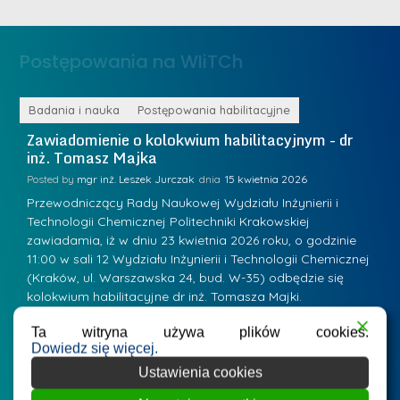
e
ż
d
.
a
Postępowania na WIiTCh
M
l
a
e
r
ne
Badania i nauka
Postępowania habilitacyjne
B
W
i
Zawiadomienie o kolokwium habilitacyjnym - dr
Z
a
inż. Tomasz Majka
i
a
r
K
Posted by
mgr inż. Leszek Jurczak
15 kwietnia 2026
Po
s
u
Przewodniczący Rady Naukowej Wydziału Inżynierii i
P
z
Technologii Chemicznej Politechniki Krakowskiej
Te
r
a
zawiadamia, iż w dniu 23 kwietnia 2026 roku, o godzinie
za
a
.
11:00 w sali 12 Wydziału Inżynierii i Technologii Chemicznej
12
w
ń
(Kraków, ul. Warszawska 24, bud. W-35) odbędzie się
(
s
w
s
kolokwium habilitacyjne dr inż. Tomasza Majki.
ko
k
Osiągnięcie naukowe będące podstawą ubiegania się o…
O
k
L
i
Ta witryna używa plików cookies.
a
i
Dowiedz się więcej.
e
z
d
Ustawienia cookies
j
n
e