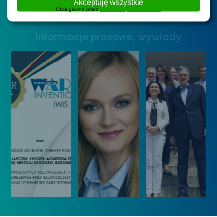
W
Akceptuję wszystkie
1
2
a
r
Obsługiwane przez
WPLP Compliance Platform
y
g
z
s
r
y
Informacje prasowe, wywiady
t
o
w
a
d
Z
w
ą
a
y
k
r
W
o
z
y
n
ą
n
k
d
a
u
z
l
r
a
a
s
n
z
u
i
k
„
u
ó
K
U
w
o
c
I