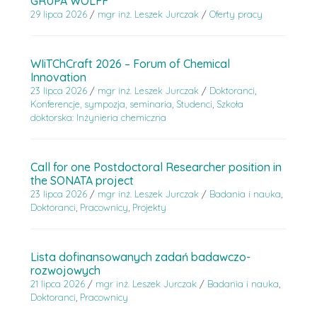
GRUPA WOLFF
29 lipca 2026
/
mgr inż. Leszek Jurczak
/
Oferty pracy
WIiTChCraft 2026 – Forum of Chemical
Innovation
23 lipca 2026
/
mgr inż. Leszek Jurczak
/
Doktoranci
,
Konferencje, sympozja, seminaria
,
Studenci
,
Szkoła
doktorska: Inżynieria chemiczna
Call for one Postdoctoral Researcher position in
the SONATA project
23 lipca 2026
/
mgr inż. Leszek Jurczak
/
Badania i nauka
,
Doktoranci
,
Pracownicy
,
Projekty
Lista dofinansowanych zadań badawczo-
rozwojowych
21 lipca 2026
/
mgr inż. Leszek Jurczak
/
Badania i nauka
,
Doktoranci
,
Pracownicy