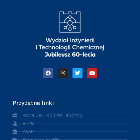
Przydatne linki
Azure Dev Tools for Teaching
eHMS
ASAP
Repozytorium PK