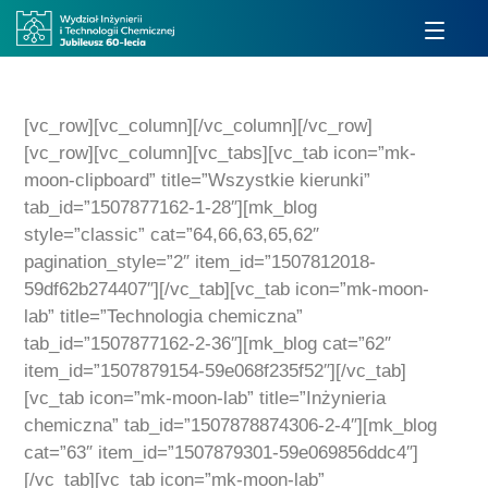
[vc_row][vc_column][/vc_column][/vc_row]
[vc_row][vc_column][vc_tabs][vc_tab icon=”mk-
moon-clipboard” title=”Wszystkie kierunki”
tab_id=”1507877162-1-28″][mk_blog
style=”classic” cat=”64,66,63,65,62″
pagination_style=”2″ item_id=”1507812018-
59df62b274407″][/vc_tab][vc_tab icon=”mk-moon-
lab” title=”Technologia chemiczna”
tab_id=”1507877162-2-36″][mk_blog cat=”62″
item_id=”1507879154-59e068f235f52″][/vc_tab]
[vc_tab icon=”mk-moon-lab” title=”Inżynieria
chemiczna” tab_id=”1507878874306-2-4″][mk_blog
cat=”63″ item_id=”1507879301-59e069856ddc4″]
[/vc_tab][vc_tab icon=”mk-moon-lab”