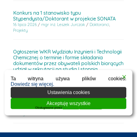
Konkurs na 1 stanowisko typu
Stypendysta/Doktorant w projekcie SONATA
16 lipca 2026
/
mgr inż. Leszek Jurczak
/
Doktoranci
,
Projekty
Ogłoszenie WKR Wydziału Inżynierii i Technologii
Chemicznej o terminie i formie składania
dokumentów przez obywateli polskich biorących
udział w rekrutacji na studia I stopnia.
13 lipca 2026
/
mgr inż. Leszek Jurczak
/
Informacje dla
Ta witryna używa plików cookies.
kandydatów
Dowiedz się więcej.
Ustawienia cookies
Rozpocznij swoją przyszłość z nami!
Akceptuję wszystkie
8 lipca 2026
/
mgr inż. Leszek Jurczak
/
Informacje dla
Obsługiwane przez
WPLP Compliance Platform
kandydatów