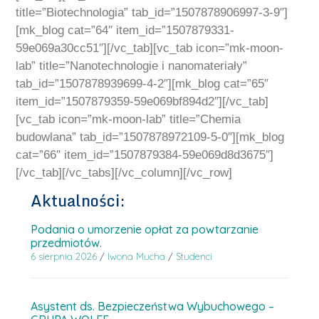
title=”Biotechnologia” tab_id=”1507878906997-3-9″]
[mk_blog cat=”64″ item_id=”1507879331-
59e069a30cc51″][/vc_tab][vc_tab icon=”mk-moon-
lab” title=”Nanotechnologie i nanomateriały”
tab_id=”1507878939699-4-2″][mk_blog cat=”65″
item_id=”1507879359-59e069bf894d2″][/vc_tab]
[vc_tab icon=”mk-moon-lab” title=”Chemia
budowlana” tab_id=”1507878972109-5-0″][mk_blog
cat=”66″ item_id=”1507879384-59e069d8d3675″]
[/vc_tab][/vc_tabs][/vc_column][/vc_row]
Aktualności:
Podania o umorzenie opłat za powtarzanie
przedmiotów.
6 sierpnia 2026
/
Iwona Mucha
/
Studenci
Asystent ds. Bezpieczeństwa Wybuchowego –