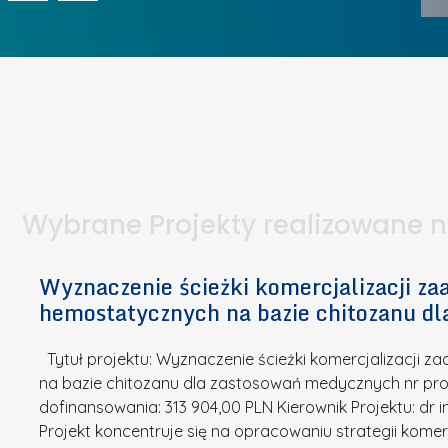
ó
ą
1
2
3
K
U
w
I
o
c
I
e
b
z
W
t
i
e
I
a
e
l
S
p
t
n
d
u
a
i
l
k
.
ą
a
o
Wybrane Projekty realizowane 
I
c
n
n
h
k
n
Wyznaczenie ścieżki komercjalizacji 
e
u
o
hemostatycznych na bazie chitozanu d
m
r
w
i
s
a
Tytuł projektu: Wyznaczenie ścieżki komercjalizacji
k
u
c
na bazie chitozanu dla zastosowań medycznych nr proj
ó
o
j
dofinansowania: 313 904,00 PLN Kierownik Projektu: dr 
w
N
Projekt koncentruje się na opracowaniu strategii kome
a
z
a