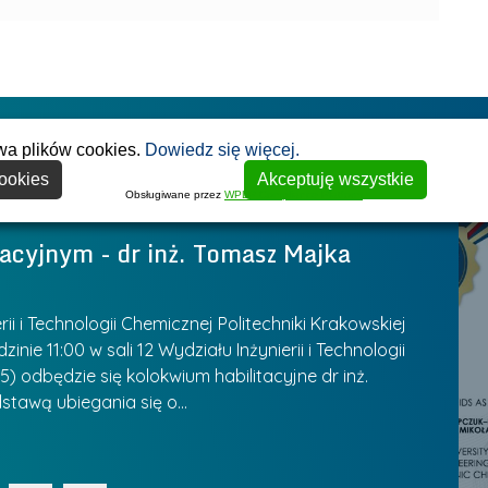
e
r
z
d
j
a
n
e
W
g
a
r
y
ł
g
z
s
o
I
r
y
wa plików cookies.
t
Dowiedz się więcej.
w
o
w
a
s
ookies
Akceptuję wszystkie
d
Z
Obsługiwane przez
WPLP Compliance Platform
w
k
ą
a
y
a
acyjnym - dr inż. Tomasz Majka
Z
k
r
W
l
o
z
y
a
n
ą
P
n
u
 i Technologii Chemicznej Politechniki Krakowskiej
k
d
a
r
inie 11:00 w sali 12 Wydziału Inżynierii i Technologii
P
u
z
) odbędzie się kolokwium habilitacyjne dr inż.
l
e
z
r
a
stawą ubiegania się o…
C
a
a
s
n
B
z
t
u
i
k
k
„
u