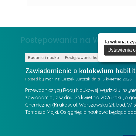
r
d
a
e
g
r
ł
z
o
Postępowania na WIiTCh
y
Ta witryna uży
w
w
s
Ustawienia c
Z
k
Badania i nauka
Postępowania habilitacyjne
a
a
Zawiadomienie o kolokwium habilit
r
l
z
Posted by
mgr inż. Leszek Jurczak
15 kwietnia 2026
a
ą
u
Przewodniczący Rady Naukowej Wydziału Inżynierii
d
r
zawiadamia, iż w dniu 23 kwietnia 2026 roku, o godz
z
Chemicznej (Kraków, ul. Warszawska 24, bud. W-35
e
ie się
a
Tomasza Majki. Osiągnięcie naukowe będące pod
a
n
t
i
k
u