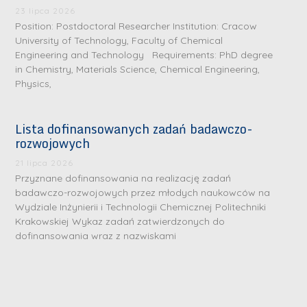
r
e
i
e
23 lipca 2026
i
Position: Postdoctoral Researcher Institution: Cracow
m
n
m
n
University of Technology, Faculty of Chemical
e
ż
e
ż
Engineering and Technology Requirements: PhD degree
d
.
d
in Chemistry, Materials Science, Chemical Engineering,
.
a
J
a
Physics,
M
l
u
l
a
e
l
e
Lista dofinansowanych zadań badawczo-
r
W
i
W
rozwojowych
i
a
a
a
a
21 lipca 2026
r
R
r
Przyznane dofinansowania na realizację zadań
K
s
a
s
badawczo-rozwojowych przez młodych naukowców na
u
z
d
z
Wydziale Inżynierii i Technologii Chemicznej Politechniki
r
Krakowskiej Wykaz zadań zatwierdzonych do
a
w
a
a
dofinansowania wraz z nazwiskami
w
a
w
ń
s
n
s
s
k
-
k
k
L
i
P
i
a
i