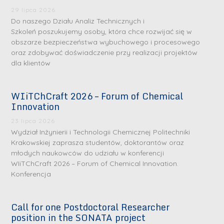
29 lipca 2026
Do naszego Działu Analiz Technicznych i
Szkoleń poszukujemy osoby, która chce rozwijać się w
obszarze bezpieczeństwa wybuchowego i procesowego
oraz zdobywać doświadczenie przy realizacji projektów
dla klientów
WIiTChCraft 2026 – Forum of Chemical
Innovation
23 lipca 2026
Wydział Inżynierii i Technologii Chemicznej Politechniki
Krakowskiej zaprasza studentów, doktorantów oraz
S
S
młodych naukowców do udziału w konferencji
WIiTChCraft 2026 – Forum of Chemical Innovation.
r
r
Konferencja
e
e
b
b
Call for one Postdoctoral Researcher
r
D
r
D
position in the SONATA project
n
r
n