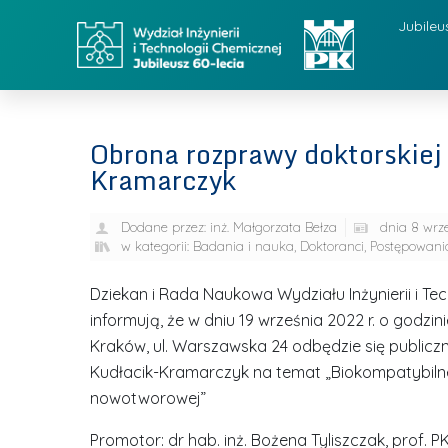
Jubileu
Obrona rozprawy doktorskiej 
Kramarczyk
Dodane przez:
inż. Małgorzata Bełza
dnia
8 wrz
w kategorii:
Badania i nauka
,
Doktoranci
,
Postępowania
Dziekan i Rada Naukowa Wydziału Inżynierii i Tec
informują, że w dniu 19 września 2022 r. o godzin
Kraków, ul. Warszawska 24 odbędzie się publiczn
Kudłacik-Kramarczyk na temat „Biokompatybilne 
nowotworowej”
Promotor: dr hab. inż. Bożena Tyliszczak, prof. 