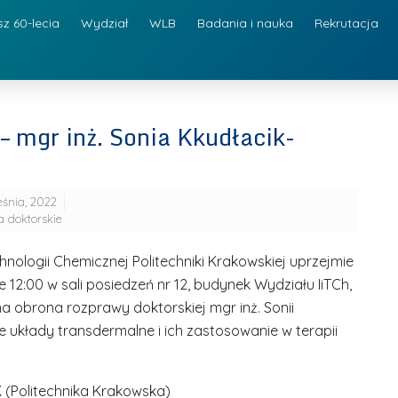
sz 60-lecia
Wydział
WLB
Badania i nauka
Rekrutacja
– mgr inż. Sonia Kkudłacik-
eśnia, 2022
 doktorskie
hnologii Chemicznej Politechniki Krakowskiej uprzejmie
ie 12:00 w sali posiedzeń nr 12, budynek Wydziału IiTCh,
a obrona rozprawy doktorskiej mgr inż. Sonii
układy transdermalne i ich zastosowanie w terapii
PK (Politechnika Krakowska)