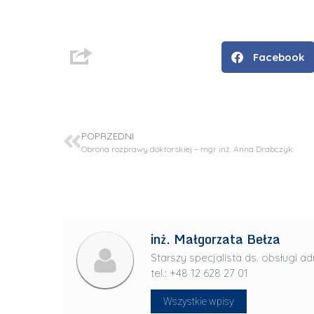
i
n
ż
Facebook
.
J
u
l
POPRZEDNI
i
Obrona rozprawy doktorskiej – mgr inż. Anna Drabczyk
a
R
a
d
w
inż. Małgorzata Bełza
a
Starszy specjalista ds. obsługi ad
n
tel.: +48 12 628 27 01
-
L
P
Wszystkie wpisy
i