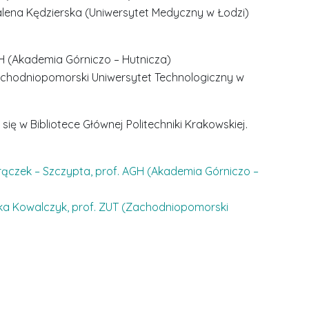
dalena Kędzierska (Uniwersytet Medyczny w Łodzi)
AGH (Akademia Górniczo – Hutnicza)
(Zachodniopomorski Uniwersytet Technologiczny w
ię w Bibliotece Głównej Politechniki Krakowskiej.
Frączek – Szczypta, prof. AGH (Akademia Górniczo –
szka Kowalczyk, prof. ZUT (Zachodniopomorski
S
r
e
b
r
D
D
n
r