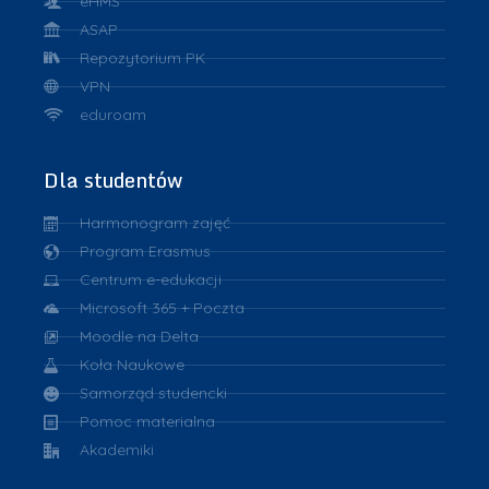
eHMS
ASAP
Repozytorium PK
VPN
eduroam
Dla studentów
Harmonogram zajęć
Program Erasmus
Centrum e-edukacji
Microsoft 365 + Poczta
Moodle na Delta
Koła Naukowe
Samorząd studencki
Pomoc materialna
Akademiki