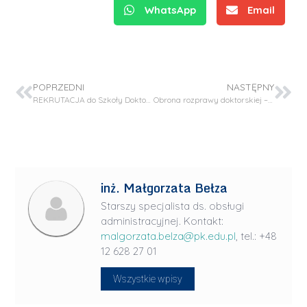
WhatsApp
Email
POPRZEDNI
NASTĘPNY
REKRUTACJA do Szkoły Doktorskiej PK w dyscyplinie Inżynieria Chemiczna
Obrona rozprawy doktorskiej – mgr inż. Sonia Kkudłacik-Kramarczyk
inż. Małgorzata Bełza
Starszy specjalista ds. obsługi
administracyjnej. Kontakt:
malgorzata.belza@pk.edu.pl
, tel.: +48
12 628 27 01
Wszystkie wpisy