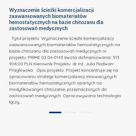
c
n
h
Wyznaczenie ścieżki komercjalizacji
2
n
zaawansowanych biomateriałów
e
E
o
hemostatycznych na bazie chitozanu dla
m
c
zastosowań medycznych
w
i
a,
d
a
Tytuł projektu: Wyznaczenie ścieżki komercjalizacji
k
c
zaawansowanych biomateriałów hemostatycznych na
ó
bazie chitozanu dla zastosowań medycznych nr
j
w
projektu: PRIME 02.06-0143 kwota dofinansowania: 313
a
z
904,00 PLN Kierownik Projektu: dr inż. Julia Radwan-
.
Pragłowska Opis projektu: Projekt koncentruje się na
P
N
opracowaniu strategii komercjalizacji innowacyjnych
o
biomateriałów hemostatycznych opartych na
a
l
modyfikowanym chitozanie, przeznaczonych do
t
i
zastosowań medycznych. Opracowywana technologia
u
łączy…
t
r
e
a
1
2
c
”
h
n