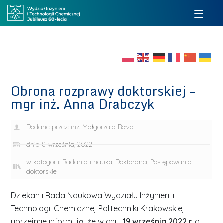
Obrona rozprawy doktorskiej –
mgr inż. Anna Drabczyk
Dodane przez:
inż. Małgorzata Bełza
dnia
8 września, 2022
w kategorii:
Badania i nauka
,
Doktoranci
,
Postępowania
doktorskie
Dziekan i Rada Naukowa Wydziału Inżynierii i
Technologii Chemicznej Politechniki Krakowskiej
uprzejmie informują, że w dniu
19 września 2022 r.
o