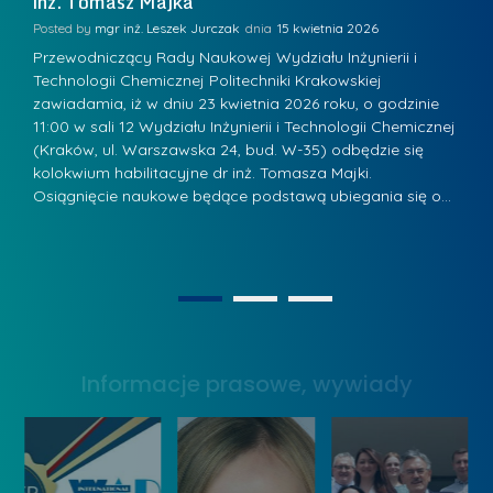
inż. Tomasz Majka
i
a
r
K
Posted by
mgr inż. Leszek Jurczak
15 kwietnia 2026
Po
s
u
Przewodniczący Rady Naukowej Wydziału Inżynierii i
P
z
Technologii Chemicznej Politechniki Krakowskiej
Te
r
a
zawiadamia, iż w dniu 23 kwietnia 2026 roku, o godzinie
za
a
.
11:00 w sali 12 Wydziału Inżynierii i Technologii Chemicznej
12
w
ń
(Kraków, ul. Warszawska 24, bud. W-35) odbędzie się
(
s
w
s
kolokwium habilitacyjne dr inż. Tomasza Majki.
ko
k
Osiągnięcie naukowe będące podstawą ubiegania się o…
O
k
L
i
a
i
e
z
d
j
n
e
W
1
2
a
r
y
g
z
s
r
y
Informacje prasowe, wywiady
t
o
w
a
d
Z
w
ą
a
y
k
r