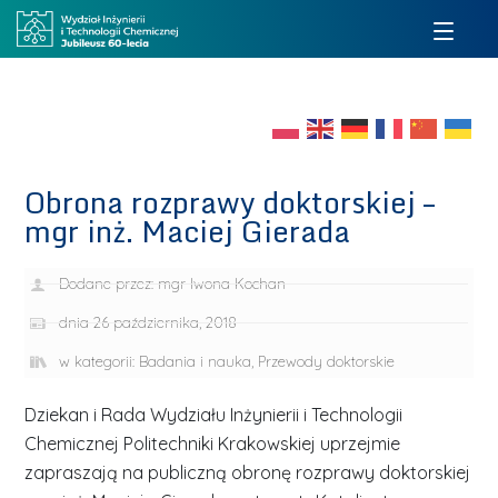
Obrona rozprawy doktorskiej –
mgr inż. Maciej Gierada
Dodane przez:
mgr Iwona Kochan
dnia
26 października, 2018
w kategorii:
Badania i nauka
,
Przewody doktorskie
Dziekan i Rada Wydziału Inżynierii i Technologii
Chemicznej Politechniki Krakowskiej uprzejmie
zapraszają na publiczną obronę rozprawy doktorskiej