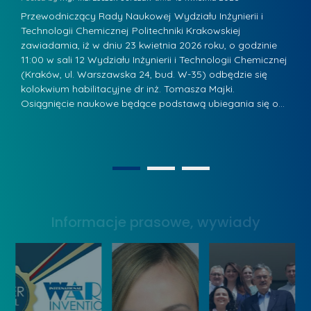
K
s
u
Przewodniczący Rady Naukowej Wydziału Inżynierii i
P
z
Technologii Chemicznej Politechniki Krakowskiej
Te
r
a
zawiadamia, iż w dniu 23 kwietnia 2026 roku, o godzinie
za
a
.
11:00 w sali 12 Wydziału Inżynierii i Technologii Chemicznej
12
w
ń
(Kraków, ul. Warszawska 24, bud. W-35) odbędzie się
(
s
w
s
kolokwium habilitacyjne dr inż. Tomasza Majki.
ko
k
Osiągnięcie naukowe będące podstawą ubiegania się o…
O
k
L
i
a
i
e
z
d
j
n
e
W
1
2
a
r
y
g
z
s
r
y
Informacje prasowe, wywiady
t
o
w
a
d
Z
w
ą
a
y
k
r
W
o
z