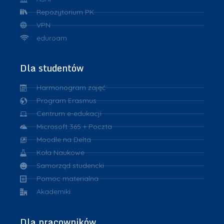
Repozytorium PK
VPN
eduroam
Dla studentów
Harmonogram zajęć
Program Erasmus
Centrum e-edukacji
Microsoft 365 + Poczta
Moodle na Delta
Koła Naukowe
Samorząd studencki
Pomoc materialna
Akademiki
Dla pracowników