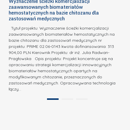
h
Wyznaczenie ścieżki komercjalizacji
2
n
zaawansowanych biomateriałów
e
E
o
hemostatycznych na bazie chitozanu dla
m
c
zastosowań medycznych
w
i
a,
d
a
Tytuł projektu: Wyznaczenie ścieżki komercjalizacji
k
c
zaawansowanych biomateriałów hemostatycznych na
ó
bazie chitozanu dla zastosowań medycznych nr
j
w
projektu: PRIME 02.06-0143 kwota dofinansowania: 313
a
z
904,00 PLN Kierownik Projektu: dr inż. Julia Radwan-
.
Pragłowska Opis projektu: Projekt koncentruje się na
P
N
opracowaniu strategii komercjalizacji innowacyjnych
o
biomateriałów hemostatycznych opartych na
a
l
modyfikowanym chitozanie, przeznaczonych do
t
i
zastosowań medycznych. Opracowywana technologia
u
łączy…
t
r
e
a
1
2
c
”
h
n
i