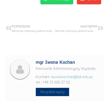
POPRZEDNI
NASTĘPNY
Recenzje rozprawy doktorskiej – mgr inż. Mateusz Prończuk
Obrona rozprawy doktorskiej – mgr inż. Mateusz Prończuk
mgr Iwona Kochan
Kierownik Administracyjny Wydziału
Kontakt:
iwona.kochan@pk.edu.pl
,
tel.: +48 12 628 27 02.
Wszystkie wpisy