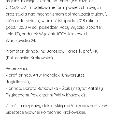
mgr inż. Macieja Gierady na temat „Katalizator
CrOx/SiO2 – modelowanie form powierzchniowych
oraz studia nad mechanizmem polimeryzacji etylenu”,
która odbędzie się w dniu 7 listopada 2018 roku o
godz. 10:00 w sali posiedzeń Rady Wydziału (parter,
sala 12), budynek Wydziału IiTCh, Kraków, ul.
Warszawska 24.
Promotor: dr hab. inż. Jarosław Handzlik, prof. PK
(Politechnika Krakowska)
Recenzenci:
– prof. dr hab. Artur Michalak (Uniwersytet
Jagielloński),
– dr hab. Dorota Rutkowska – Żbik (Instytut Katalizy i
Fizykochemii Powierzchni PAN w Krakowie).
Z treścią rozprawy doktorskiej można zapoznać się w
Bibliotece Głównej Politechniki Krakowskiej.