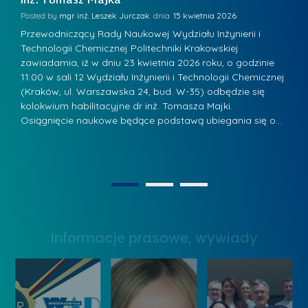
a
r
K
Posted by
mgr inż. Leszek Jurczak
15 kwietnia 2026
Po
s
u
Przewodniczący Rady Naukowej Wydziału Inżynierii i
P
z
Technologii Chemicznej Politechniki Krakowskiej
Te
r
a
zawiadamia, iż w dniu 23 kwietnia 2026 roku, o godzinie
za
a
.
11:00 w sali 12 Wydziału Inżynierii i Technologii Chemicznej
12
w
ń
(Kraków, ul. Warszawska 24, bud. W-35) odbędzie się
(
s
w
s
kolokwium habilitacyjne dr inż. Tomasza Majki.
ko
k
Osiągnięcie naukowe będące podstawą ubiegania się o…
O
k
L
i
a
i
e
z
d
j
n
e
W
1
2
a
r
y
g
z
s
r
y
Informacje prasowe, wywiady
t
o
w
a
d
Z
w
ą
a
y
k
r