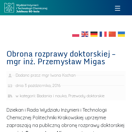
Obrona rozprawy doktorskiej –
mgr inż. Przemysław Migas
Dodane przez:
mgr Iwona Kochan
dnia
3 października, 2016
w kategorii:
Badania i nauka
,
Przewody doktorskie
Dziekan i Rada Wydziału Inżynierii i Technologii
Chemicznej Politechniki Krakowskiej uprzejmie
zapraszają na publiczną obronę rozprawy doktorskiej