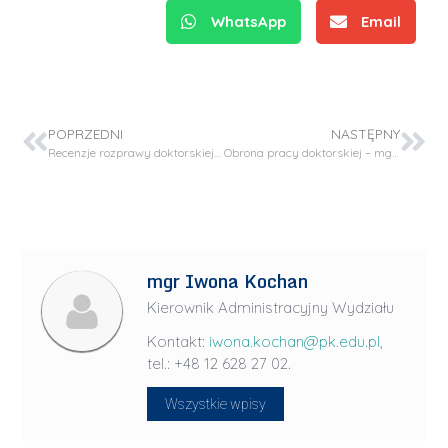
WhatsApp
Email
POPRZEDNI
NASTĘPNY
Recenzje rozprawy doktorskiej – mgr inż. Barbara Tarko
Obrona pracy doktorskiej – mgr inż. Wiktor Kasprzyk
mgr Iwona Kochan
Kierownik Administracyjny Wydziału
Kontakt:
iwona.kochan@pk.edu.pl
,
tel.: +48 12 628 27 02.
Wszystkie wpisy