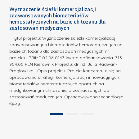
c
n
h
Wyznaczenie ścieżki komercjalizacji
2
n
zaawansowanych biomateriałów
e
E
o
hemostatycznych na bazie chitozanu dla
m
c
zastosowań medycznych
w
i
a,
d
a
Tytuł projektu: Wyznaczenie ścieżki komercjalizacji
k
c
zaawansowanych biomateriałów hemostatycznych na
ó
bazie chitozanu dla zastosowań medycznych nr
j
w
projektu: PRIME 02.06-0143 kwota dofinansowania: 313
a
z
904,00 PLN Kierownik Projektu: dr inż. Julia Radwan-
.
Pragłowska Opis projektu: Projekt koncentruje się na
P
N
opracowaniu strategii komercjalizacji innowacyjnych
o
biomateriałów hemostatycznych opartych na
a
l
modyfikowanym chitozanie, przeznaczonych do
t
i
zastosowań medycznych. Opracowywana technologia
u
łączy…
t
r
e
a
1
2
c
”
h
n