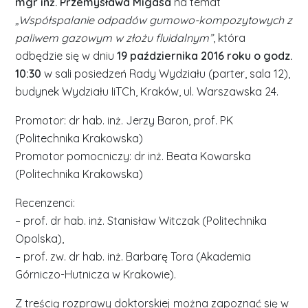
mgr inż. Przemysława Migasa
na temat
„Współspalanie odpadów gumowo-kompozytowych z
paliwem gazowym w złożu fluidalnym”
, która
odbędzie się w dniu
19 października 2016 roku o godz.
10:30
w sali posiedzeń Rady Wydziału (parter, sala 12),
budynek Wydziału IiTCh, Kraków, ul. Warszawska 24.
Promotor: dr hab. inż. Jerzy Baron, prof. PK
(Politechnika Krakowska)
Promotor pomocniczy: dr inż. Beata Kowarska
(Politechnika Krakowska)
Recenzenci:
– prof. dr hab. inż. Stanisław Witczak (Politechnika
Opolska),
– prof. zw. dr hab. inż. Barbarę Tora (Akademia
Górniczo-Hutnicza w Krakowie).
Z treścią rozprawy doktorskiej można zapoznać się w