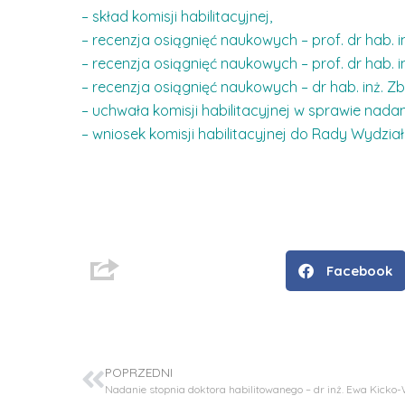
– skład komisji habilitacyjnej,
– recenzja osiągnięć naukowych – prof. dr hab.
– recenzja osiągnięć naukowych – prof. dr hab. 
– recenzja osiągnięć naukowych – dr hab. inż. Z
– uchwała komisji habilitacyjnej w sprawie nada
– wniosek komisji habilitacyjnej do Rady Wydzia
Facebook
D
r
i
n
ż
POPRZEDNI
.