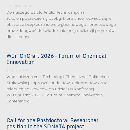
29 lipca 2026
Do naszego Działu Analiz Technicznych i
Szkoleń poszukujemy osoby, która chce rozwijać się w
obszarze bezpieczeństwa wybuchowego i procesowego
oraz zdobywać doświadczenie przy realizacji projektów
dla klientów
WIiTChCraft 2026 – Forum of Chemical
S
S
Innovation
r
r
23 lipca 2026
e
e
Wydział Inżynierii i Technologii Chemicznej Politechniki
b
b
Krakowskiej zaprasza studentów, doktorantów oraz
młodych naukowców do udziału w konferencji
r
D
r
D
WIiTChCraft 2026 – Forum of Chemical Innovation.
n
r
n
r
Konferencja
e
i
e
i
m
n
m
n
Call for one Postdoctoral Researcher
e
ż
e
ż
position in the SONATA project
d
.
d