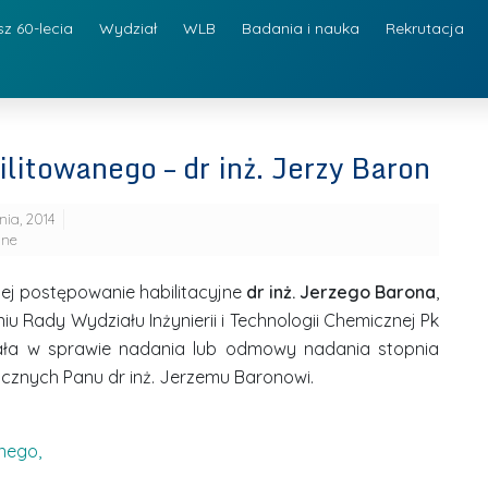
sz 60-lecia
Wydział
WLB
Badania i nauka
Rekrutacja
litowanego – dr inż. Jerzy Baron
nia, 2014
jne
ej postępowanie habilitacyjne
dr inż. Jerzego Barona
,
iu Rady Wydziału Inżynierii i Technologii Chemicznej Pk
wała w sprawie nadania lub odmowy nadania stopnia
icznych Panu dr inż. Jerzemu Baronowi.
nego,