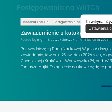
o
Postępowania na WIiTCh
y
w
w
s
Z
Ta witryna uży
k
Badania i nauka
Postępowania habilitacyjne
a
Ustawienia c
a
Zawiadomienie o kolokwium habilit
r
l
z
Posted by
mgr inż. Leszek Jurczak
15 kwietnia 2026
a
ą
u
Przewodniczący Rady Naukowej Wydziału Inżynierii
d
r
zawiadamia, iż w dniu 23 kwietnia 2026 roku, o godz
z
Chemicznej (Kraków, ul. Warszawska 24, bud. W-35
e
ie się
a
Tomasza Majki. Osiągnięcie naukowe będące pod
a
n
t
i
k
u
ą
U
I
c
e
z
t
e