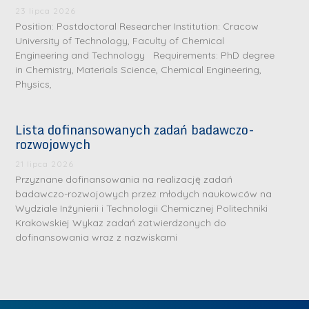
.
a
J
a
23 lipca 2026
M
Position: Postdoctoral Researcher Institution: Cracow
l
u
l
a
University of Technology, Faculty of Chemical
e
l
e
Engineering and Technology Requirements: PhD degree
r
W
i
W
in Chemistry, Materials Science, Chemical Engineering,
i
a
a
a
Physics,
a
r
R
r
K
s
a
s
Lista dofinansowanych zadań badawczo-
u
z
d
z
rozwojowych
r
a
w
a
a
21 lipca 2026
w
a
w
Przyznane dofinansowania na realizację zadań
ń
s
n
s
badawczo-rozwojowych przez młodych naukowców na
s
k
-
k
Wydziale Inżynierii i Technologii Chemicznej Politechniki
k
L
Krakowskiej Wykaz zadań zatwierdzonych do
i
P
i
a
i
dofinansowania wraz z nazwiskami
e
r
e
z
d
j
a
j
n
e
W
g
W
a
r
y
ł
y
g
z