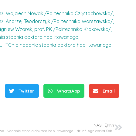
 inż. Wojciech Nowak /Politechnika Częstochowska/,
inż. Andrzej Teodorczyk /Politechnika Warszawska/,
bigniew Wzorek, prof. PK /Politechnika Krakowska/,
nia stopnia doktora habilitowanego,
łu IiTCh o nadanie stopnia doktora habilitowanego.
S
r
e
b
Twitter
WhatsApp
Email
r
D
D
n
r
r
e
i
i
m
n
n
e
ż
NASTĘPNY
ż
Nadanie stopnia doktora habilitowanego – dr inż. Ewa Kicko-Walczak
Nadanie stopnia doktora habilitowanego – dr inż. Agnieszka Sobczak-Kupiec
d
.