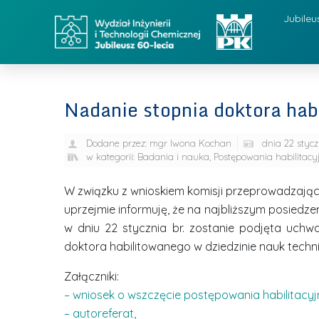
Jubileu
Nadanie stopnia doktora habi
Dodane przez:
mgr Iwona Kochan
dnia
22 stycz
w kategorii:
Badania i nauka
,
Postępowania habilitacy
W związku z wnioskiem komisji przeprowadzając
uprzejmie informuję, że na najbliższym posiedzen
w dniu 22 stycznia br. zostanie podjęta uch
doktora habilitowanego w dziedzinie nauk techn
Załączniki:
– wniosek o wszczęcie postępowania habilitacyj
– autoreferat,