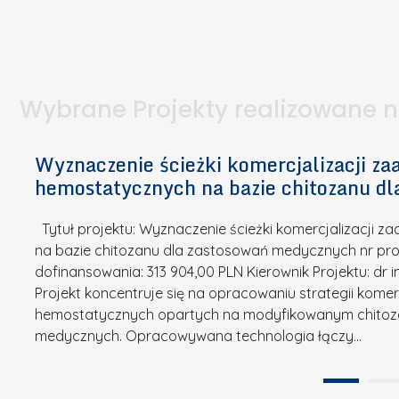
I
a
e
l
S
p
t
n
d
u
a
i
l
k
.
ą
a
o
Wybrane Projekty realizowane 
I
c
n
n
h
k
n
Wyznaczenie ścieżki komercjalizacji 
e
u
o
hemostatycznych na bazie chitozanu d
m
r
w
i
s
a
Tytuł projektu: Wyznaczenie ścieżki komercjalizacji
k
u
c
na bazie chitozanu dla zastosowań medycznych nr proj
ó
o
j
dofinansowania: 313 904,00 PLN Kierownik Projektu: dr 
w
N
Projekt koncentruje się na opracowaniu strategii kome
a
z
a
hemostatycznych opartych na modyfikowanym chitoz
.
P
g
medycznych. Opracowywana technologia łączy…
N
o
r
a
l
o
t