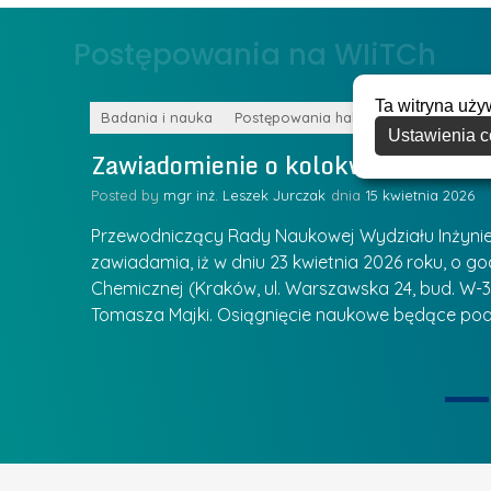
ł
z
o
Postępowania na WIiTCh
y
w
w
s
Z
Ta witryna uży
k
Badania i nauka
Postępowania habilitacyjne
a
Ustawienia c
a
Zawiadomienie o kolokwium habilit
r
l
z
Posted by
mgr inż. Leszek Jurczak
15 kwietnia 2026
a
ą
u
Przewodniczący Rady Naukowej Wydziału Inżynierii
d
r
zawiadamia, iż w dniu 23 kwietnia 2026 roku, o godz
z
Chemicznej (Kraków, ul. Warszawska 24, bud. W-35
e
ie się
a
Tomasza Majki. Osiągnięcie naukowe będące pod
a
n
t
i
k
u
ą
U
I
c
e
z