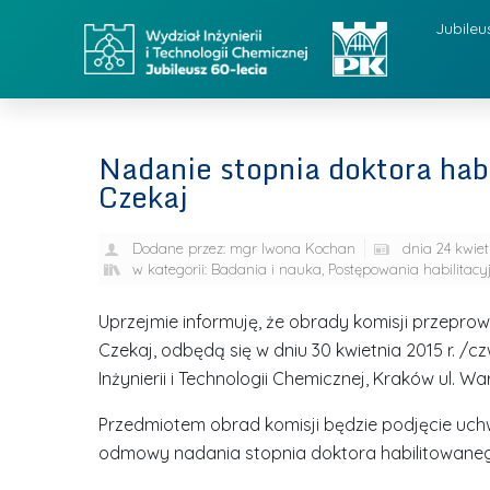
Jubileu
Nadanie stopnia doktora habi
Czekaj
Dodane przez:
mgr Iwona Kochan
dnia
24 kwiet
w kategorii:
Badania i nauka
,
Postępowania habilitacy
Uprzejmie informuję, że obrady komisji przeprowa
Czekaj, odbędą się w dniu 30 kwietnia 2015 r. /c
Inżynierii i Technologii Chemicznej, Kraków ul. W
Przedmiotem obrad komisji będzie podjęcie uchw
odmowy nadania stopnia doktora habilitowane