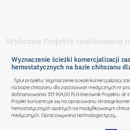
W
t
i
e
I
a
e
l
S
p
t
n
d
u
a
i
l
k
.
ą
a
o
Wybrane Projekty realizowane 
I
c
n
n
h
k
n
Wyznaczenie ścieżki komercjalizacji 
e
u
o
hemostatycznych na bazie chitozanu d
m
r
w
i
s
a
Tytuł projektu: Wyznaczenie ścieżki komercjalizacji
k
u
c
na bazie chitozanu dla zastosowań medycznych nr proj
ó
o
j
dofinansowania: 313 904,00 PLN Kierownik Projektu: dr 
w
N
Projekt koncentruje się na opracowaniu strategii kome
a
z
a
hemostatycznych opartych na modyfikowanym chitoz
.
P
g
medycznych. Opracowywana technologia łączy…
N
o
r
a
l
o