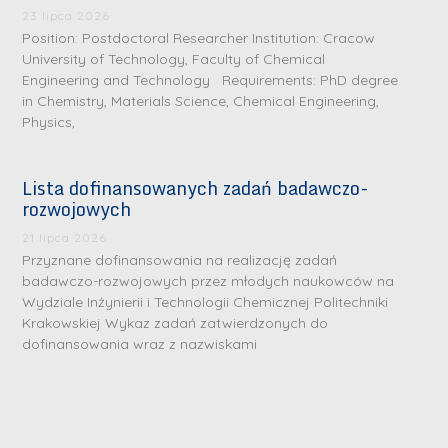
d
.
d
23 lipca 2026
.
a
J
a
Position: Postdoctoral Researcher Institution: Cracow
M
University of Technology, Faculty of Chemical
l
u
l
a
Engineering and Technology Requirements: PhD degree
e
l
e
r
in Chemistry, Materials Science, Chemical Engineering,
W
i
W
Physics,
i
a
a
a
a
r
R
r
K
Lista dofinansowanych zadań badawczo-
s
a
s
rozwojowych
u
z
d
z
r
21 lipca 2026
a
w
a
a
Przyznane dofinansowania na realizację zadań
w
a
w
badawczo-rozwojowych przez młodych naukowców na
ń
s
n
s
Wydziale Inżynierii i Technologii Chemicznej Politechniki
s
k
-
k
Krakowskiej Wykaz zadań zatwierdzonych do
k
L
dofinansowania wraz z nazwiskami
i
P
i
a
i
e
r
e
z
d
j
a
j
n
e
W
g
W
a
r