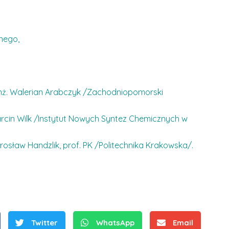
nego,
 inż. Walerian Arabczyk /Zachodniopomorski
S
arcin Wilk /Instytut Nowych Syntez Chemicznych w
r
e
rosław Handzlik, prof. PK /Politechnika Krakowska/.
b
r
D
D
n
r
r
e
i
i
m
n
n
e
ż
Twitter
WhatsApp
Email
ż