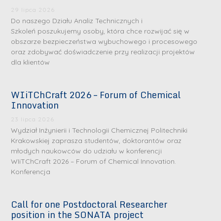
29 lipca 2026
Do naszego Działu Analiz Technicznych i
Szkoleń poszukujemy osoby, która chce rozwijać się w
obszarze bezpieczeństwa wybuchowego i procesowego
oraz zdobywać doświadczenie przy realizacji projektów
dla klientów
WIiTChCraft 2026 – Forum of Chemical
Innovation
S
S
23 lipca 2026
r
r
Wydział Inżynierii i Technologii Chemicznej Politechniki
e
e
Krakowskiej zaprasza studentów, doktorantów oraz
b
b
młodych naukowców do udziału w konferencji
WIiTChCraft 2026 – Forum of Chemical Innovation.
r
D
r
D
Konferencja
n
r
n
r
e
i
e
i
m
n
m
Call for one Postdoctoral Researcher
n
position in the SONATA project
e
ż
e
ż