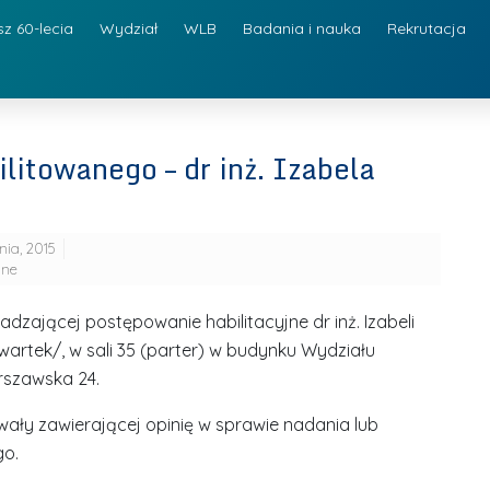
sz 60-lecia
Wydział
WLB
Badania i nauka
Rekrutacja
litowanego – dr inż. Izabela
nia, 2015
jne
dzającej postępowanie habilitacyjne dr inż. Izabeli
zwartek/, w sali 35 (parter) w budynku Wydziału
arszawska 24.
ały zawierającej opinię w sprawie nadania lub
go.