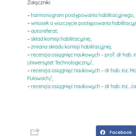
Załączniki:
–
harmonogram postępowania habilitacyjnego,
–
wniosek o wszczęcie postępowania habilitacyj
–
autoreferat,
–
skład komisji habilitacyjnej,
–
zmiana składu komisji habilitacyjnej,
–
recenzja osiągnięć naukowych – prof. dr hab.
Uniwersytet Technologiczny/,
–
recenzja osiągnięć naukowych – dr hab. inż. M
Puławach/,
–
recenzja osiągnięć naukowych – dr hab. inż. Ja
D
r
i
n
ż
Facebook