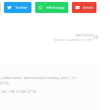
Twitter
WhatsApp
Email
NASTĘPNY
Wnioski o stypendium z WFS
S
r
e
b
r
D
i, webmaster, administrator lokalny sieci C-0 i
D
n
r
IiTCh.
r
e
i
l
, tel.: +48 12 628 27 05
i
m
n
n
e
ż
ż
d
.