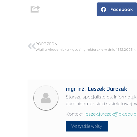
Facebook
POPRZEDNI
Wigilia Akademicka – godziny rektorskie w dniu 13.12.2023 r.
mgr inż. Leszek Jurczak
D
Starszy specjalista ds. informatyk
r
administrator sieci szkieletowej W
i
Kontakt:
leszek.jurczak@pk.edu.p
n
ż
Wszystkie wpisy
.