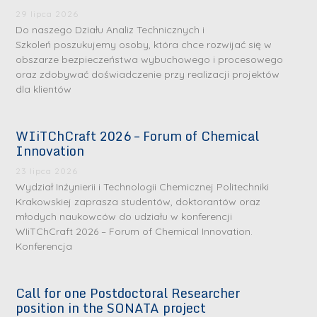
29 lipca 2026
Do naszego Działu Analiz Technicznych i
Szkoleń poszukujemy osoby, która chce rozwijać się w
obszarze bezpieczeństwa wybuchowego i procesowego
oraz zdobywać doświadczenie przy realizacji projektów
dla klientów
WIiTChCraft 2026 – Forum of Chemical
S
S
Innovation
r
r
23 lipca 2026
e
e
Wydział Inżynierii i Technologii Chemicznej Politechniki
b
b
Krakowskiej zaprasza studentów, doktorantów oraz
młodych naukowców do udziału w konferencji
r
D
r
D
WIiTChCraft 2026 – Forum of Chemical Innovation.
n
r
n
r
Konferencja
e
i
e
i
m
n
m
n
Call for one Postdoctoral Researcher
e
ż
e
ż
position in the SONATA project
d
.
d