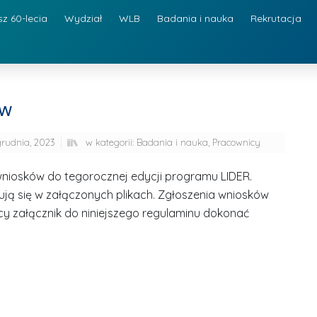
sz 60-lecia
Wydział
WLB
Badania i nauka
Rekrutacja
ów
grudnia, 2023
w kategorii:
Badania i nauka
,
Pracownicy
wniosków do tegorocznej edycji programu LIDER.
ją się w załączonych plikach. Zgłoszenia wniosków
y załącznik do niniejszego regulaminu dokonać