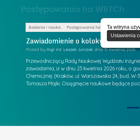
o
Postępowania na WIiTCh
y
w
w
s
Z
Ta witryna uży
k
Badania i nauka
Postępowania habilitacyjne
a
Ustawienia c
a
Zawiadomienie o kolokwium habilit
r
l
z
Posted by
mgr inż. Leszek Jurczak
15 kwietnia 2026
a
ą
u
Przewodniczący Rady Naukowej Wydziału Inżynierii
d
r
zawiadamia, iż w dniu 23 kwietnia 2026 roku, o godz
z
Chemicznej (Kraków, ul. Warszawska 24, bud. W-35
e
ie się
a
Tomasza Majki. Osiągnięcie naukowe będące pod
a
n
t
i
k
u
ą
U
I
c
e
z
t
e