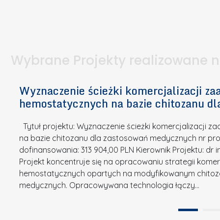
I
a
e
l
S
p
t
n
d
u
a
i
l
k
.
ą
a
o
Wybrane Projekty realizowane 
I
c
n
n
h
k
n
Wyznaczenie ścieżki komercjalizacji 
e
u
o
hemostatycznych na bazie chitozanu d
m
r
w
i
s
a
Tytuł projektu: Wyznaczenie ścieżki komercjalizacji
k
u
c
na bazie chitozanu dla zastosowań medycznych nr proj
ó
o
j
dofinansowania: 313 904,00 PLN Kierownik Projektu: dr 
w
N
Projekt koncentruje się na opracowaniu strategii kome
a
z
a
hemostatycznych opartych na modyfikowanym chitoz
.
P
g
medycznych. Opracowywana technologia łączy…
N
o
r
a
l
o
t