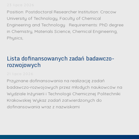
.
a
J
a
23 lipca 2026
M
Position: Postdoctoral Researcher Institution: Cracow
l
u
l
a
University of Technology, Faculty of Chemical
e
l
e
Engineering and Technology Requirements: PhD degree
r
W
i
W
in Chemistry, Materials Science, Chemical Engineering,
i
a
a
a
Physics,
a
r
R
r
K
s
a
s
Lista dofinansowanych zadań badawczo-
u
z
d
z
rozwojowych
r
a
w
a
a
21 lipca 2026
w
a
w
Przyznane dofinansowania na realizację zadań
ń
s
n
s
badawczo-rozwojowych przez młodych naukowców na
s
k
-
k
Wydziale Inżynierii i Technologii Chemicznej Politechniki
k
L
Krakowskiej Wykaz zadań zatwierdzonych do
i
P
i
a
i
dofinansowania wraz z nazwiskami
e
r
e
z
d
j
a
j
n
e
W
g
W
a
r
y
ł
y
g
z