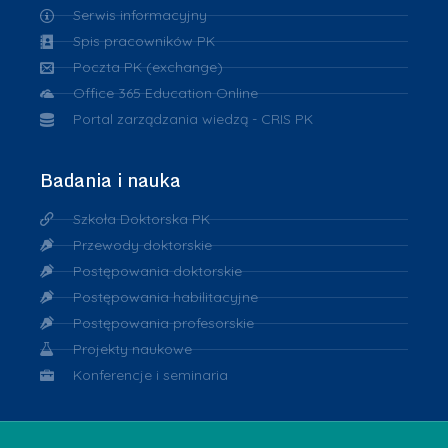
Serwis informacyjny
Spis pracowników PK
Poczta PK (exchange)
Office 365 Education Online
Portal zarządzania wiedzą - CRIS PK
Badania i nauka
Szkoła Doktorska PK
Przewody doktorskie
Postępowania doktorskie
Postępowania habilitacyjne
Postępowania profesorskie
Projekty naukowe
Konferencje i seminaria