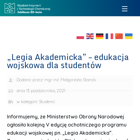
„Legia Akademicka” – edukacja
wojskowa dla studentów
Dodane przez:
mgr inż. Małgorzata Stanek
dnia
13 października, 2021
w kategorii:
Studenci
Informujemy, że Ministerstwo Obrony Narodowej
ogłosiło kolejną V edycję ochotniczego programu
edukacji wojskowej pn. „Legia Akademicka”.