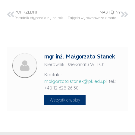
POPRZEDNI
NASTĘPNY
Poradnik stypendialny na rok akad. 2021/22 dla studentów Politechniki Krakowskiej
Zajęcia wyrównawcze z matematyki i chemii dla studentów I roku WIiTCh
mgr inż. Małgorzata Stanek
Kierownik Dziekanatu WIiTCh
Kontakt:
malgorzata.stanek@pk.edu.pl
, tel.:
+48 12 628 26 30.
Wszystkie wpisy