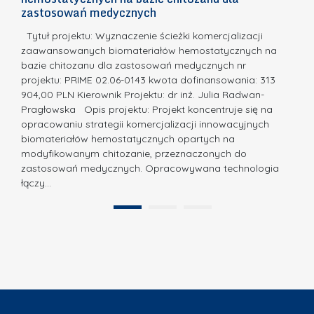
m
c
zastosowań medycznych
w
i
a,
d
a
Tytuł projektu: Wyznaczenie ścieżki komercjalizacji
k
c
zaawansowanych biomateriałów hemostatycznych na
ó
bazie chitozanu dla zastosowań medycznych nr
j
w
projektu: PRIME 02.06-0143 kwota dofinansowania: 313
a
z
904,00 PLN Kierownik Projektu: dr inż. Julia Radwan-
.
Pragłowska Opis projektu: Projekt koncentruje się na
P
N
opracowaniu strategii komercjalizacji innowacyjnych
o
biomateriałów hemostatycznych opartych na
a
l
modyfikowanym chitozanie, przeznaczonych do
t
i
zastosowań medycznych. Opracowywana technologia
u
łączy…
t
r
e
a
1
2
c
”
h
n
i
k