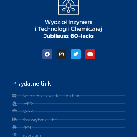
Przydatne linki
Azure Dev Tools for Teaching
eHMS
ASAP
Repozytorium PK
VPN
eduroam