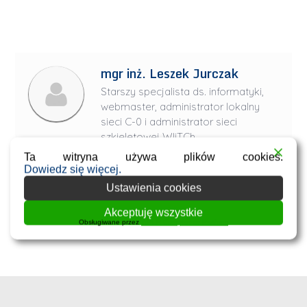
mgr inż. Leszek Jurczak
Starszy specjalista ds. informatyki,
webmaster, administrator lokalny
sieci C-0 i administrator sieci
szkieletowej WIiTCh.
Ta witryna używa plików cookies.
Kontakt:
leszek.jurczak@pk.edu.pl
,
Dowiedz się więcej.
tel.: +48 12 628 27 05
Ustawienia cookies
Wszystkie wpisy
Akceptuję wszystkie
Obsługiwane przez
WPLP Compliance Platform