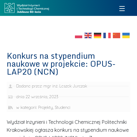
Konkurs na stypendium
naukowe w projekcie: OPUS-
LAP20 (NCN)
Dodane przez:
mgr inż. Leszek Jurczak
dnia
22 września, 2023
w kategorii:
Projekty
,
Studenci
Wydział Inżynierii i Technologii Chemicznej Politechniki
Krakowskiej ogłasza konkurs na stypendium naukowe