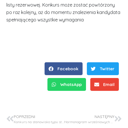
listy rezerwowej. Konkurs może zostać powtórzony
po raz kolejny, aż do momentu znalezienia kandydata
spełniającego wszystkie wymagania
Facebook
Twitter
WhatsApp
Email
POPRZEDNI
NASTĘPNY
Konkurs na stanowisko typu student – wykonawca analiz w projekcie finansowanym ze środków Narodowego Centrum Badań i Rozwoju LIDER13/0156/2022
Harmonogram wrześniowych egzaminów dyplomowych