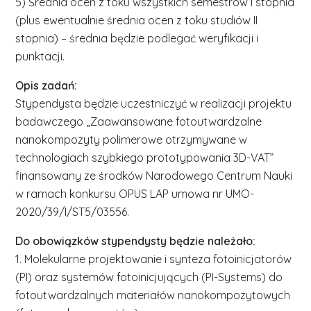
5) Średnia ocen z toku wszystkich semestrów I stopnia
(plus ewentualnie średnia ocen z toku studiów II
stopnia) – średnia będzie podlegać weryfikacji i
punktacji.
Opis zadań:
Stypendysta będzie uczestniczyć w realizacji projektu
badawczego „Zaawansowane fotoutwardzalne
nanokompozyty polimerowe otrzymywane w
technologiach szybkiego prototypowania 3D-VAT”
finansowany ze środków Narodowego Centrum Nauki
w ramach konkursu OPUS LAP umowa nr UMO-
2020/39/I/ST5/03556.
Do obowiązków stypendysty będzie należało:
1. Molekularne projektowanie i synteza fotoinicjatorów
(PI) oraz systemów fotoinicjujących (PI-Systems) do
fotoutwardzalnych materiałów nanokompozytowych