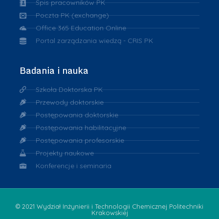
Spis pracowników PK
Poczta PK (exchange)
Office 365 Education Online
Portal zarządzania wiedzą - CRIS PK
Badania i nauka
Szkoła Doktorska PK
Przewody doktorskie
Postępowania doktorskie
Postępowania habilitacyjne
Postępowania profesorskie
Projekty naukowe
Konferencje i seminaria
© 2021 Wydział Inżynierii i Technologii Chemicznej Politechniki
Krakowskiej