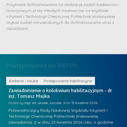
Przyznane dofinansowania na realizację zadań badawczo-
rozwojowych przez młodych naukowców na Wydziale
Inżynierii i Technologii Chemicznej Politechniki Krakowskiej
D
D
Wykaz zadań zatwierdzonych do dofinansowania wraz z
r
nazwiskami
r
i
i
n
n
ż
ż
.
.
J
Postępowania na WIiTCh
M
u
a
l
r
ne
Badania i nauka
Postępowania habilitacyjne
B
i
i
Zawiadomienie o kolokwium habilitacyjnym - dr
Z
a
inż. Tomasz Majka
i
a
R
K
Posted by
mgr inż. Leszek Jurczak
15 kwietnia 2026
Po
a
u
Przewodniczący Rady Naukowej Wydziału Inżynierii i
P
d
Technologii Chemicznej Politechniki Krakowskiej
Te
r
w
zawiadamia, iż w dniu 23 kwietnia 2026 roku, o godzinie
za
a