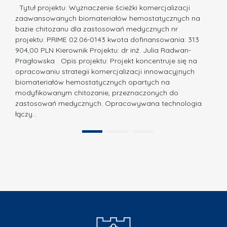
a
Tytuł projektu: Wyznaczenie ścieżki komercjalizacji
u
c
zaawansowanych biomateriałów hemostatycznych na
o
bazie chitozanu dla zastosowań medycznych nr
j
N
projektu: PRIME 02.06-0143 kwota dofinansowania: 313
a
a
904,00 PLN Kierownik Projektu: dr inż. Julia Radwan-
.
Pragłowska Opis projektu: Projekt koncentruje się na
g
N
opracowaniu strategii komercjalizacji innowacyjnych
r
biomateriałów hemostatycznych opartych na
a
o
modyfikowanym chitozanie, przeznaczonych do
t
d
zastosowań medycznych. Opracowywana technologia
u
łączy…
ę
r
A
a
1
2
B
”
B