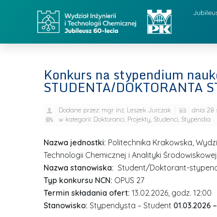
Jubileu
Konkurs na stypendium nauk
STUDENTA/DOKTORANTA STY
Dodane przez:
mgr inż. Leszek Jurczak
dnia
28 
w kategorii:
Doktoranci
,
Projekty
,
Studenci
,
Stypendia
Nazwa jednostki:
Politechnika Krakowska, Wydział
Technologii Chemicznej i Analityki Środowiskowej
Nazwa stanowiska:
Student/Doktorant-stypen
Typ konkursu NCN:
OPUS 27
Termin składania ofert:
13.02.2026, godz. 12:00
Stanowisko:
Stypendysta – Student
01.03.2026 –