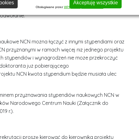
kursu.
ookies
Akceptuję wszystkie
Obsługiwane przez
WPLP Compliance Platform
 odwołanie.
 naukowe NCN można łączyć z innymi stypendiami oraz
 przyznanymi w ramach więcej niż jednego projektu
h stypendiów i wynagrodzeń nie może przekroczyć
/doktoranta już pobierającego
ojektu NCN kwota stypendium będzie musiała ulec
laminem przyznawania stypendiów naukowych NCN w
ków Narodowego Centrum Nauki (Załącznik do
9 r.).
ekrutacji proszę kierować do kierownika projektu