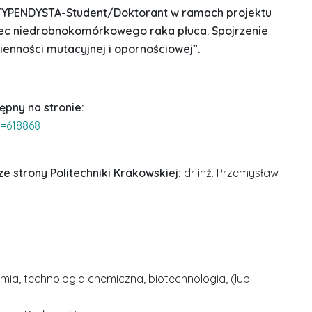
TYPENDYSTA-Student/Doktorant w ramach projektu
ec niedrobnokomórkowego raka płuca. Spojrzenie
enności mutacyjnej i opornościowej”.
ępny na stronie:
d=618868
e strony Politechniki Krakowskiej:
dr inż. Przemysław
mia, technologia chemiczna, biotechnologia, (lub