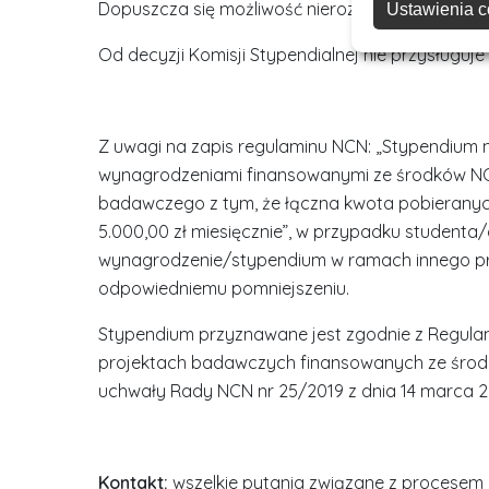
Dopuszcza się możliwość nierozstrzygnięcia kon
Ustawienia c
Od decyzji Komisji Stypendialnej nie przysługuje
Z uwagi na zapis regulaminu NCN: „Stypendium
wynagrodzeniami finansowanymi ze środków NCN
badawczego z tym, że łączna kwota pobieranyc
5.000,00 zł miesięcznie”, w przypadku studenta
wynagrodzenie/stypendium w ramach innego pr
odpowiedniemu pomniejszeniu.
Stypendium przyznawane jest zgodnie z Regu
projektach badawczych finansowanych ze środ
uchwały Rady NCN nr 25/2019 z dnia 14 marca 201
Kontakt:
wszelkie pytania związane z procesem r