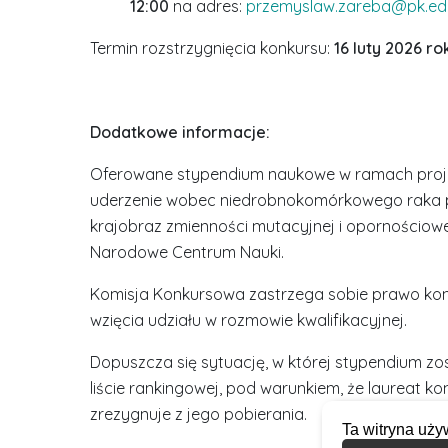
12:00
na adres:
przemyslaw.zareba@pk.edu
Termin rozstrzygnięcia konkursu:
16 luty 2026 ro
Dodatkowe informacje:
Oferowane stypendium naukowe w ramach proje
uderzenie wobec niedrobnokomórkowego raka płu
krajobraz zmienności mutacyjnej i opornościow
Narodowe Centrum Nauki.
Komisja Konkursowa zastrzega sobie prawo kon
wzięcia udziału w rozmowie kwalifikacyjnej.
Dopuszcza się sytuację, w której stypendium zo
liście rankingowej, pod warunkiem, że laureat 
zrezygnuje z jego pobierania.
Ta witryna uży