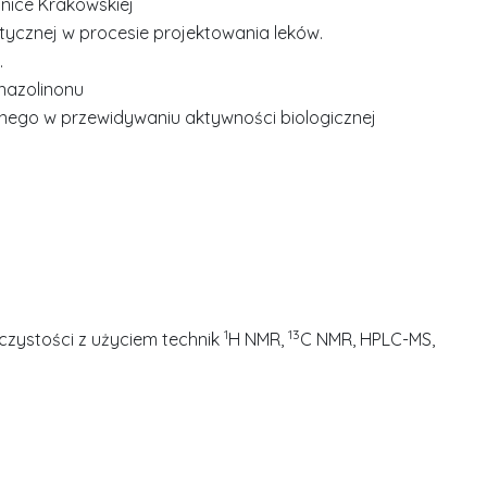
hnice Krakowskiej
itycznej w procesie projektowania leków.
.
nazolinonu
ego w przewidywaniu aktywności biologicznej
1
13
 czystości z użyciem technik
H NMR,
C NMR, HPLC-MS,