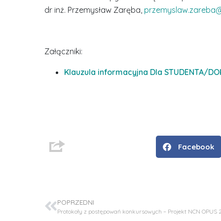
dr inż. Przemysław Zaręba,
przemyslaw.zareba@
Załączniki:
Klauzula informacyjna Dla STUDENTA/
D
r
i
n
Facebook
ż
.
J
u
POPRZEDNI
l
Protokoły z postępowań konkursowych – Projekt NCN OPUS 