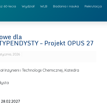
sz 60-lecia
Wydział
WLB
Badania i nauka
Rekrutacja
owe dla
PENDYSTY – Projekt OPUS 27
stycznia, 2026
 Inżynierii i Technologii Chemicznej, Katedra
dysta
 28.02.2027