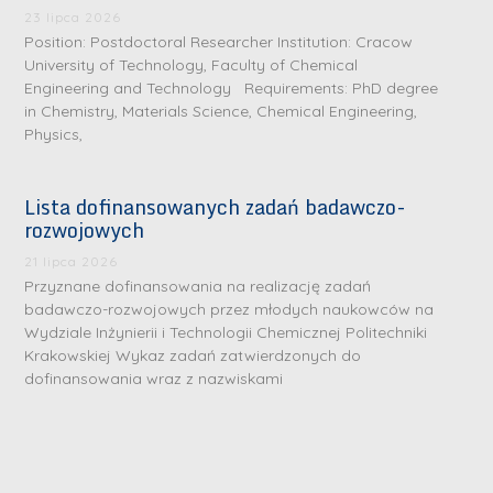
23 lipca 2026
Position: Postdoctoral Researcher Institution: Cracow
University of Technology, Faculty of Chemical
Engineering and Technology Requirements: PhD degree
in Chemistry, Materials Science, Chemical Engineering,
Physics,
Lista dofinansowanych zadań badawczo-
rozwojowych
21 lipca 2026
Przyznane dofinansowania na realizację zadań
badawczo-rozwojowych przez młodych naukowców na
Wydziale Inżynierii i Technologii Chemicznej Politechniki
Krakowskiej Wykaz zadań zatwierdzonych do
dofinansowania wraz z nazwiskami