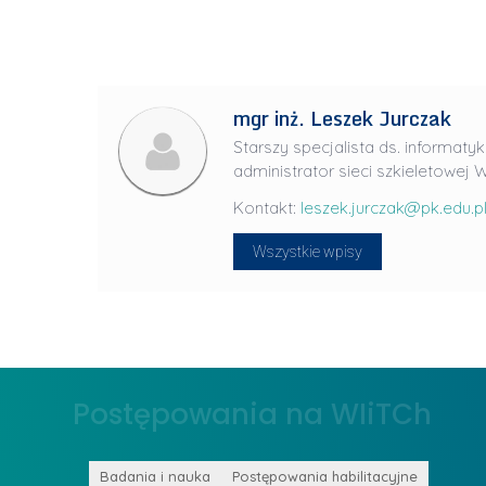
i
a
R
a
d
mgr inż. Leszek Jurczak
w
Starszy specjalista ds. informatyk
a
administrator sieci szkieletowej W
n
Kontakt:
leszek.jurczak@pk.edu.p
-
L
P
Wszystkie wpisy
i
r
d
a
e
g
r
ł
z
o
Postępowania na WIiTCh
y
w
w
s
Z
k
Badania i nauka
Postępowania habilitacyjne