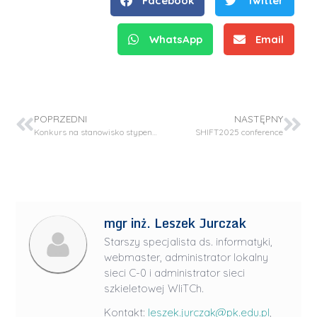
Facebook
Twitter
WhatsApp
Email
POPRZEDNI
NASTĘPNY
Konkurs na stanowisko stypendysta – doktorant (2 stanowiska) w projekcie WEAVE-UNISONO NCN
SHIFT2025 conference
mgr inż. Leszek Jurczak
Starszy specjalista ds. informatyki,
webmaster, administrator lokalny
sieci C-0 i administrator sieci
szkieletowej WIiTCh.
Kontakt:
leszek.jurczak@pk.edu.pl
,