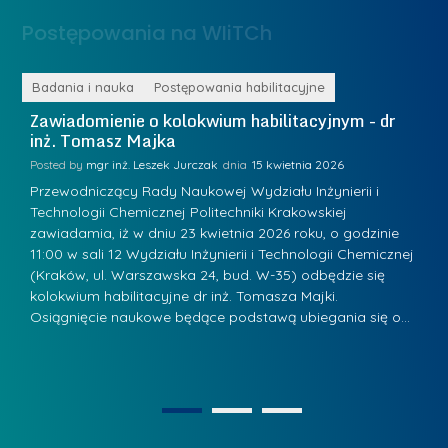
.
a
Postępowania na WIiTCh
M
l
a
e
r
ne
Badania i nauka
Postępowania habilitacyjne
B
W
i
Zawiadomienie o kolokwium habilitacyjnym - dr
Z
a
inż. Tomasz Majka
i
a
r
K
Posted by
mgr inż. Leszek Jurczak
15 kwietnia 2026
Po
s
u
Przewodniczący Rady Naukowej Wydziału Inżynierii i
P
z
Technologii Chemicznej Politechniki Krakowskiej
Te
r
a
zawiadamia, iż w dniu 23 kwietnia 2026 roku, o godzinie
za
a
.
11:00 w sali 12 Wydziału Inżynierii i Technologii Chemicznej
12
w
ń
(Kraków, ul. Warszawska 24, bud. W-35) odbędzie się
(
s
w
s
kolokwium habilitacyjne dr inż. Tomasza Majki.
ko
k
Osiągnięcie naukowe będące podstawą ubiegania się o…
O
k
L
i
a
i
e
z
d
j
n
e
W
1
2
a
r
y