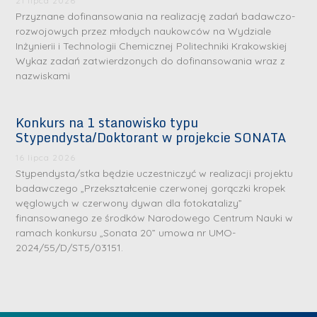
21 lipca 2026
Przyznane dofinansowania na realizację zadań badawczo-
rozwojowych przez młodych naukowców na Wydziale
Inżynierii i Technologii Chemicznej Politechniki Krakowskiej
Wykaz zadań zatwierdzonych do dofinansowania wraz z
nazwiskami
Konkurs na 1 stanowisko typu
Stypendysta/Doktorant w projekcie SONATA
S
16 lipca 2026
r
Stypendysta/stka będzie uczestniczyć w realizacji projektu
e
badawczego „Przekształcenie czerwonej gorączki kropek
węglowych w czerwony dywan dla fotokatalizy”
b
finansowanego ze środków Narodowego Centrum Nauki w
r
D
ramach konkursu „Sonata 20” umowa nr UMO-
n
2024/55/D/ST5/03151.
r
e
i
m
n
e
ż
d