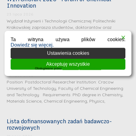
Innovation
23 lipca 2026
Wydział Inżynierii i Technologii Chemicznej Politechniki
Krakowskiej zaprasza studentów, doktorantów oraz
młodych naukowców do udziału w konferencji WIiTChCraft
Ta witryna używa plików cookies.
2026 – Forum of Chemical Innovation. Konferencja
Dowiedz się więcej.
Ustawienia cookies
Call for one Postdoctoral Researcher position
Akceptuję wszystkie
in the SONATA project
Obsługiwane przez
WPLP Compliance Platform
23 lipca 2026
Position: Postdoctoral Researcher Institution: Cracow
University of Technology, Faculty of Chemical Engineering
and Technology Requirements: PhD degree in Chemistry,
Materials Science, Chemical Engineering, Physics,
Lista dofinansowanych zadań badawczo-
rozwojowych