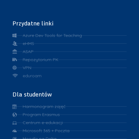
Przydatne linki
Azure Dev Tools for Teaching
eHMS
ASAP
Repozytorium PK
VPN
eduroam
Dla studentów
Harmonogram zajęć
Program Erasmus
Centrum e-edukacji
Microsoft 365 + Poczta
Moodle na Delta