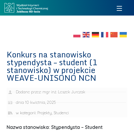
Konkurs na stanowisko
stypendysta – student (1
stanowisko) w projekcie
WEAVE-UNISONO NCN
Dodane przez:
mgr inż. Leszek Jurczak
dnia
10 kwietnia, 2025
w kategorii:
Projekty
,
Studenci
Nazwa stanowiska:
Stypendysta – Student