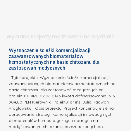
i
e
I
e
l
S
t
n
d
a
i
l
.
ą
a
Wybrane Projekty realizowane na Wydziale
I
c
n
h
Wyznaczenie ścieżki komercjalizacji
2
n
zaawansowanych biomateriałów
e
E
o
hemostatycznych na bazie chitozanu dla
m
c
zastosowań medycznych
w
i
a,
d
a
Tytuł projektu: Wyznaczenie ścieżki komercjalizacji
k
c
zaawansowanych biomateriałów hemostatycznych na
ó
bazie chitozanu dla zastosowań medycznych nr
j
w
projektu: PRIME 02.06-0143 kwota dofinansowania: 313
a
z
904,00 PLN Kierownik Projektu: dr inż. Julia Radwan-
.
Pragłowska Opis projektu: Projekt koncentruje się na
P
N
opracowaniu strategii komercjalizacji innowacyjnych
o
biomateriałów hemostatycznych opartych na
a
l
modyfikowanym chitozanie, przeznaczonych do
t