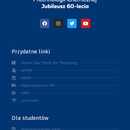
Przydatne linki
Azure Dev Tools for Teaching
eHMS
ASAP
Repozytorium PK
VPN
eduroam
Dla studentów
Harmonogram zajęć