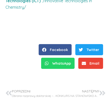
Technologies (ICT)
/Innovative Technologies in
Chemistry/
Facebook
Twitter
WhatsApp
Email
POPRZEDNI
NASTĘPNY
Obrona rozprawy doktorskiej – mgr inż. Jarosław Chwastowski
KONKURS NA STANOWISKO ADIUNKTA Z HABILITACJĄ