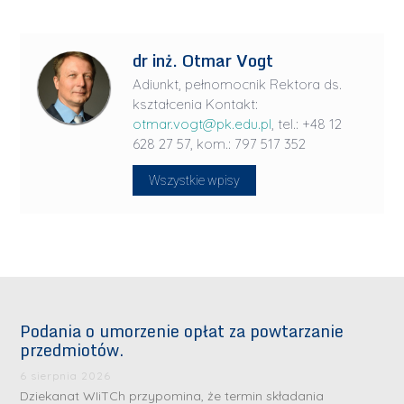
dr inż. Otmar Vogt
Adiunkt, pełnomocnik Rektora ds.
kształcenia Kontakt:
otmar.vogt@pk.edu.pl
, tel.: +48 12
628 27 57, kom.: 797 517 352
Wszystkie wpisy
Podania o umorzenie opłat za powtarzanie
przedmiotów.
6 sierpnia 2026
Dziekanat WIiTCh przypomina, że termin składania