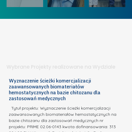
ó
K
U
w
o
c
I
b
z
W
i
e
I
e
l
S
t
n
d
a
i
l
.
ą
a
Wybrane Projekty realizowane na Wydziale
I
c
n
h
Wyznaczenie ścieżki komercjalizacji
2
n
zaawansowanych biomateriałów
e
E
o
hemostatycznych na bazie chitozanu dla
m
c
zastosowań medycznych
w
i
a,
d
a
Tytuł projektu: Wyznaczenie ścieżki komercjalizacji
k
c
zaawansowanych biomateriałów hemostatycznych na
ó
bazie chitozanu dla zastosowań medycznych nr
j
w
projektu: PRIME 02.06-0143 kwota dofinansowania: 313
a