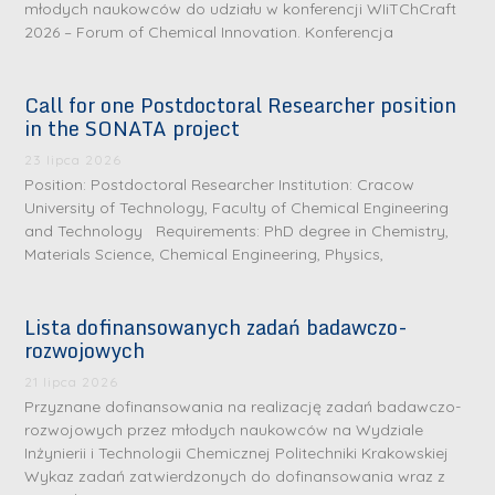
młodych naukowców do udziału w konferencji WIiTChCraft
2026 – Forum of Chemical Innovation. Konferencja
Call for one Postdoctoral Researcher position
in the SONATA project
23 lipca 2026
Position: Postdoctoral Researcher Institution: Cracow
University of Technology, Faculty of Chemical Engineering
and Technology Requirements: PhD degree in Chemistry,
Materials Science, Chemical Engineering, Physics,
Lista dofinansowanych zadań badawczo-
rozwojowych
S
r
21 lipca 2026
e
Przyznane dofinansowania na realizację zadań badawczo-
rozwojowych przez młodych naukowców na Wydziale
b
Inżynierii i Technologii Chemicznej Politechniki Krakowskiej
r
D
Wykaz zadań zatwierdzonych do dofinansowania wraz z
n