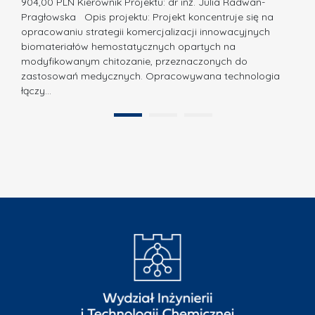
z
904,00 PLN Kierownik Projektu: dr inż. Julia Radwan-
.
Pragłowska Opis projektu: Projekt koncentruje się na
P
N
opracowaniu strategii komercjalizacji innowacyjnych
o
biomateriałów hemostatycznych opartych na
a
l
modyfikowanym chitozanie, przeznaczonych do
t
i
zastosowań medycznych. Opracowywana technologia
u
łączy…
t
r
e
a
1
2
c
”
h
n
i
k
i