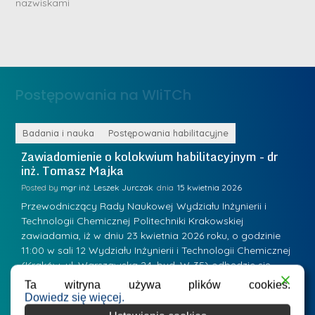
nazwiskami
r
e
i
m
n
e
ż
d
.
a
Postępowania na WIiTCh
M
l
a
e
r
ne
Badania i nauka
Postępowania habilitacyjne
B
W
i
Zawiadomienie o kolokwium habilitacyjnym - dr
Z
a
inż. Tomasz Majka
i
a
r
K
Posted by
mgr inż. Leszek Jurczak
15 kwietnia 2026
Po
s
u
Przewodniczący Rady Naukowej Wydziału Inżynierii i
P
z
Technologii Chemicznej Politechniki Krakowskiej
Te
r
a
zawiadamia, iż w dniu 23 kwietnia 2026 roku, o godzinie
za
a
.
11:00 w sali 12 Wydziału Inżynierii i Technologii Chemicznej
12
w
ń
(Kraków, ul. Warszawska 24, bud. W-35) odbędzie się
(
s
w
s
kolokwium habilitacyjne dr inż. Tomasza Majki.
ko
Ta witryna używa plików cookies.
k
Osiągnięcie naukowe będące podstawą ubiegania się o…
O
Dowiedz się więcej.
k
L
i