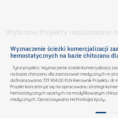
I
a
e
l
S
p
t
n
d
u
a
i
l
k
.
ą
a
o
Wybrane Projekty realizowane 
I
c
n
n
h
k
n
Wyznaczenie ścieżki komercjalizacji 
e
u
o
hemostatycznych na bazie chitozanu d
m
r
w
i
s
a
Tytuł projektu: Wyznaczenie ścieżki komercjalizacji
k
u
c
na bazie chitozanu dla zastosowań medycznych nr proj
ó
o
j
dofinansowania: 313 904,00 PLN Kierownik Projektu: dr 
w
N
Projekt koncentruje się na opracowaniu strategii kome
a
z
a
hemostatycznych opartych na modyfikowanym chitoz
.
P
g
medycznych. Opracowywana technologia łączy…
N
o
r
a
l
o
t