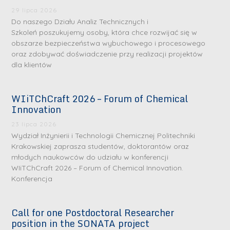
29 lipca 2026
Do naszego Działu Analiz Technicznych i
Szkoleń poszukujemy osoby, która chce rozwijać się w
obszarze bezpieczeństwa wybuchowego i procesowego
oraz zdobywać doświadczenie przy realizacji projektów
dla klientów
WIiTChCraft 2026 – Forum of Chemical
S
S
Innovation
r
r
23 lipca 2026
e
e
Wydział Inżynierii i Technologii Chemicznej Politechniki
b
b
Krakowskiej zaprasza studentów, doktorantów oraz
młodych naukowców do udziału w konferencji
r
D
r
D
WIiTChCraft 2026 – Forum of Chemical Innovation.
n
r
n
r
Konferencja
e
i
e
i
m
n
m
n
Call for one Postdoctoral Researcher
e
ż
e
ż
position in the SONATA project
d
.
d