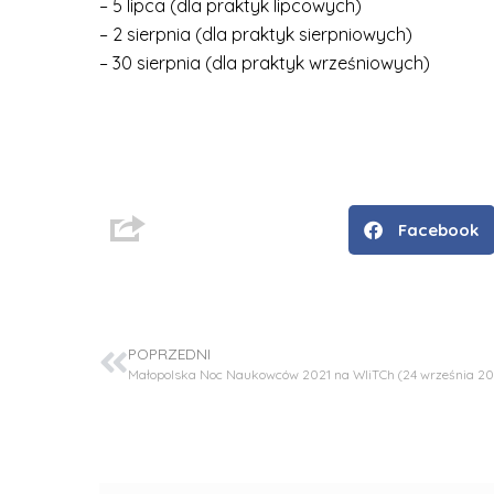
– 5 lipca (dla praktyk lipcowych)
– 2 sierpnia (dla praktyk sierpniowych)
– 30 sierpnia (dla praktyk wrześniowych)
Facebook
D
POPRZEDNI
r
Małopolska Noc Naukowców 2021 na WIiTCh (24 września 20
i
n
ż
.