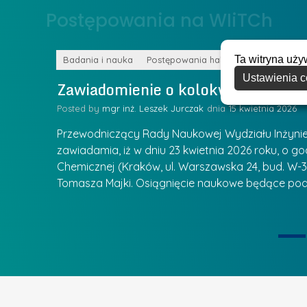
o
Postępowania na WIiTCh
y
w
w
s
Z
Ta witryna uży
k
Badania i nauka
Postępowania habilitacyjne
a
Ustawienia c
a
Zawiadomienie o kolokwium habilit
r
l
z
Posted by
mgr inż. Leszek Jurczak
15 kwietnia 2026
a
ą
u
Przewodniczący Rady Naukowej Wydziału Inżynierii
d
r
zawiadamia, iż w dniu 23 kwietnia 2026 roku, o godz
z
Chemicznej (Kraków, ul. Warszawska 24, bud. W-35
e
ie się
a
Tomasza Majki. Osiągnięcie naukowe będące pod
a
n
t
i
k
u
ą
U
I
c
e
z
t
e