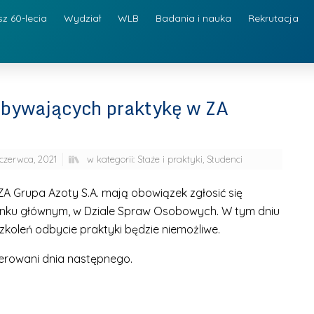
sz 60-lecia
Wydział
WLB
Badania i nauka
Rekrutacja
dbywających praktykę w ZA
czerwca, 2021
w kategorii:
Staże i praktyki
,
Studenci
 ZA Grupa Azoty S.A. mają obowiązek zgłosić się
dynku głównym, w Dziale Spraw Osobowych. W tym dniu
koleń odbycie praktyki będzie niemożliwe.
ierowani dnia następnego.