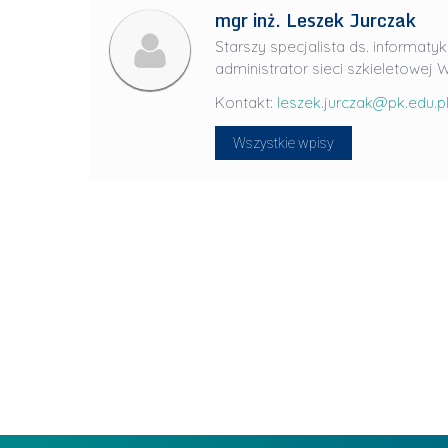
mgr inż. Leszek Jurczak
J
u
Starszy specjalista ds. informatyk
l
administrator sieci szkieletowej W
i
Kontakt:
leszek.jurczak@pk.edu.p
a
Wszystkie wpisy
R
a
d
w
a
n
-
L
P
i
r
d
a
e
g
r
ł
z