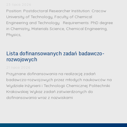
.
a
J
a
23 lipca 2026
M
Position: Postdoctoral Researcher Institution: Cracow
l
u
l
a
University of Technology, Faculty of Chemical
e
l
e
Engineering and Technology Requirements: PhD degree
r
W
i
W
in Chemistry, Materials Science, Chemical Engineering,
i
a
a
a
Physics,
a
r
R
r
K
s
a
s
Lista dofinansowanych zadań badawczo-
u
z
d
z
rozwojowych
r
a
w
a
a
21 lipca 2026
w
a
w
Przyznane dofinansowania na realizację zadań
ń
s
n
s
badawczo-rozwojowych przez młodych naukowców na
s
k
-
k
Wydziale Inżynierii i Technologii Chemicznej Politechniki
k
L
Krakowskiej Wykaz zadań zatwierdzonych do
i
P
i
a
i
dofinansowania wraz z nazwiskami
e
r
e
z
d
j
a
j
n
e
W
g
W
a
r
y
ł
y
g
z