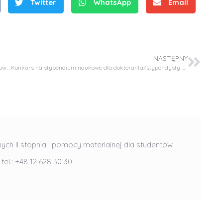
Twitter
WhatsApp
Email
NASTĘPNY
Protokół z postępowania konkursowego na stypendium naukowe dla studenta/doktoranta stypendysty w Projekcie OPUS 26
Konkurs na stypendium naukowe dla doktoranta/stypendysty w Projekcie SONATA BIS-11
S
r
e
b
nych II stopnia i pomocy materialnej dla studentów
r
D
D
, tel.: +48 12 628 30 30.
n
r
r
e
i
i
m
n
n
e
ż
ż
d
.