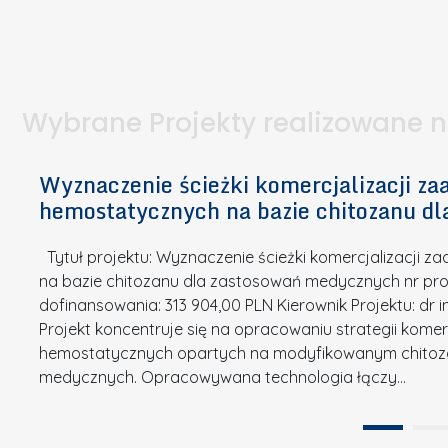
I
a
e
l
S
p
t
n
d
u
a
i
l
k
.
ą
a
o
Wybrane Projekty realizowane 
I
c
n
n
h
k
n
Wyznaczenie ścieżki komercjalizacji 
e
u
o
hemostatycznych na bazie chitozanu d
m
r
w
i
s
a
Tytuł projektu: Wyznaczenie ścieżki komercjalizacji
k
u
c
na bazie chitozanu dla zastosowań medycznych nr proj
ó
o
j
dofinansowania: 313 904,00 PLN Kierownik Projektu: dr 
w
N
Projekt koncentruje się na opracowaniu strategii kome
a
z
a
hemostatycznych opartych na modyfikowanym chitoz
.
P
g
medycznych. Opracowywana technologia łączy…
N
o
r
a
l
o
t