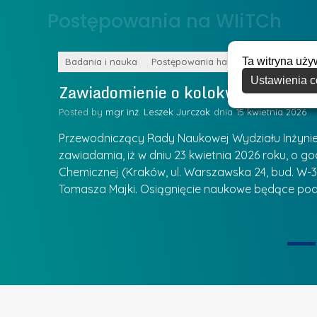
o
Postępowania na WIiTCh
y
w
w
s
Z
Ta witryna uży
k
Badania i nauka
Postępowania habilitacyjne
a
Ustawienia c
a
Zawiadomienie o kolokwium habilit
r
l
z
Posted by
mgr inż. Leszek Jurczak
15 kwietnia 2026
a
ą
u
Przewodniczący Rady Naukowej Wydziału Inżynierii
d
r
zawiadamia, iż w dniu 23 kwietnia 2026 roku, o godz
z
Chemicznej (Kraków, ul. Warszawska 24, bud. W-35
e
ie się
a
Tomasza Majki. Osiągnięcie naukowe będące pod
a
n
t
i
k
u
ą
U
I
c
e
z
t
e