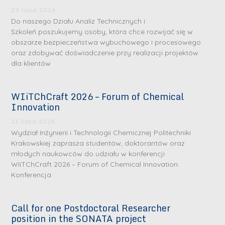
29 lipca 2026
Do naszego Działu Analiz Technicznych i
Szkoleń poszukujemy osoby, która chce rozwijać się w
obszarze bezpieczeństwa wybuchowego i procesowego
oraz zdobywać doświadczenie przy realizacji projektów
dla klientów
WIiTChCraft 2026 – Forum of Chemical
S
S
Innovation
r
r
23 lipca 2026
e
e
Wydział Inżynierii i Technologii Chemicznej Politechniki
b
b
Krakowskiej zaprasza studentów, doktorantów oraz
młodych naukowców do udziału w konferencji
r
D
r
D
WIiTChCraft 2026 – Forum of Chemical Innovation.
n
r
n
r
Konferencja
e
i
e
i
m
n
m
n
Call for one Postdoctoral Researcher
e
ż
e
ż
position in the SONATA project
d
.
d