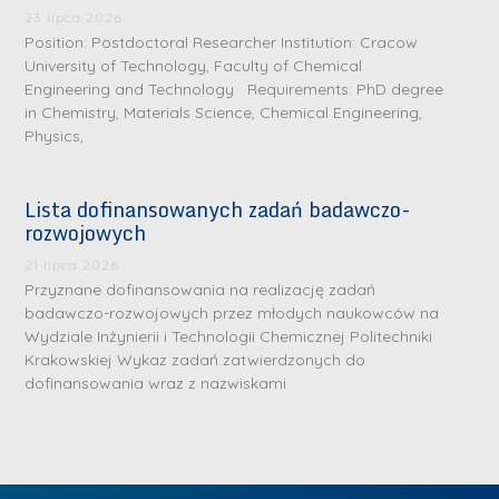
.
a
J
a
23 lipca 2026
M
Position: Postdoctoral Researcher Institution: Cracow
l
u
l
a
University of Technology, Faculty of Chemical
e
l
e
Engineering and Technology Requirements: PhD degree
r
W
i
W
in Chemistry, Materials Science, Chemical Engineering,
i
a
a
a
Physics,
a
r
R
r
K
s
a
s
Lista dofinansowanych zadań badawczo-
u
z
d
z
rozwojowych
r
a
w
a
a
21 lipca 2026
w
a
w
Przyznane dofinansowania na realizację zadań
ń
s
n
s
badawczo-rozwojowych przez młodych naukowców na
s
k
-
k
Wydziale Inżynierii i Technologii Chemicznej Politechniki
k
L
Krakowskiej Wykaz zadań zatwierdzonych do
i
P
i
a
i
dofinansowania wraz z nazwiskami
e
r
e
z
d
j
a
j
n
e
W
g
W
a
r
y
ł
y
g
z