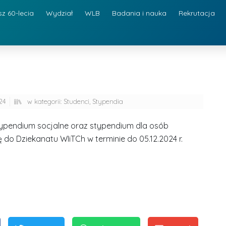
sz 60-lecia
Wydział
WLB
Badania i nauka
Rekrutacja
e
24
w kategorii:
Studenci
,
Stypendia
stypendium socjalne oraz stypendium dla osób
do Dziekanatu WIiTCh w terminie do 05.12.2024 r.