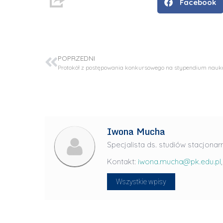
Facebook
POPRZEDNI
Iwona Mucha
Specjalista ds. studiów stacjonar
D
Kontakt:
iwona.mucha@pk.edu.pl
r
i
Wszystkie wpisy
n
ż
.