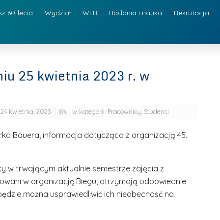
sz 60-lecia
Wydział
WLB
Badania i nauka
Rekrutacja
iu 25 kwietnia 2023 r. w
24 kwietnia, 2023
w kategorii:
Pracownicy
,
Studenci
arka Bauera, informacja dotycząca z organizacją 45.
y w trwającym aktualnie semestrze zajęcia z
owani w organizację Biegu, otrzymają odpowiednie
będzie można usprawiedliwić ich nieobecność na