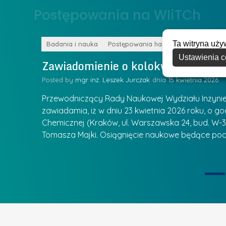
o
Postępowania na WIiTCh
y
w
w
s
Z
Ta witryna uży
k
Badania i nauka
Postępowania habilitacyjne
a
Ustawienia c
a
Zawiadomienie o kolokwium habilit
r
l
z
Posted by
mgr inż. Leszek Jurczak
15 kwietnia 2026
a
ą
u
Przewodniczący Rady Naukowej Wydziału Inżynierii
d
r
zawiadamia, iż w dniu 23 kwietnia 2026 roku, o godz
z
Chemicznej (Kraków, ul. Warszawska 24, bud. W-35
e
ie się
a
Tomasza Majki. Osiągnięcie naukowe będące pod
a
n
t
i
k
u
ą
U
I
c
e
z
t
e