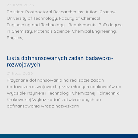
.
a
J
a
23 lipca 2026
M
Position: Postdoctoral Researcher Institution: Cracow
l
u
l
a
University of Technology, Faculty of Chemical
e
l
e
Engineering and Technology Requirements: PhD degree
r
W
i
W
in Chemistry, Materials Science, Chemical Engineering,
i
a
a
a
Physics,
a
r
R
r
K
s
a
s
Lista dofinansowanych zadań badawczo-
u
z
d
z
rozwojowych
r
a
w
a
a
21 lipca 2026
w
a
w
Przyznane dofinansowania na realizację zadań
ń
s
n
s
badawczo-rozwojowych przez młodych naukowców na
s
k
-
k
Wydziale Inżynierii i Technologii Chemicznej Politechniki
k
L
Krakowskiej Wykaz zadań zatwierdzonych do
i
P
i
a
i
dofinansowania wraz z nazwiskami
e
r
e
z
d
j
a
j
n
e
W
g
W
a
r
y
ł
y
g
z