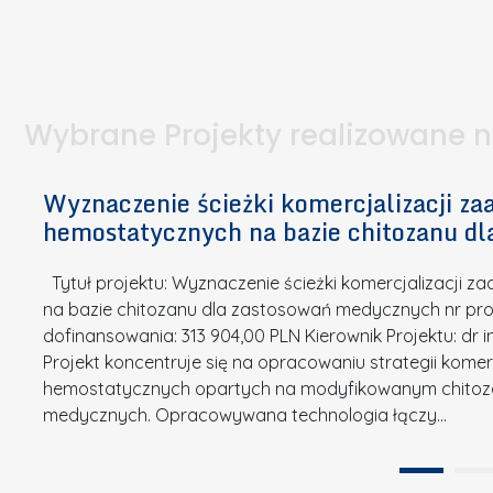
I
a
e
l
S
p
t
n
d
u
a
i
l
k
.
ą
a
o
Wybrane Projekty realizowane 
I
c
n
n
h
k
n
Wyznaczenie ścieżki komercjalizacji 
e
u
o
hemostatycznych na bazie chitozanu d
m
r
w
i
s
a
Tytuł projektu: Wyznaczenie ścieżki komercjalizacji
k
u
c
na bazie chitozanu dla zastosowań medycznych nr proj
ó
o
j
dofinansowania: 313 904,00 PLN Kierownik Projektu: dr 
w
N
Projekt koncentruje się na opracowaniu strategii kome
a
z
a
hemostatycznych opartych na modyfikowanym chitoz
.
P
g
medycznych. Opracowywana technologia łączy…
N
o
r
a
l
o
t