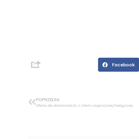
Facebook
D
POPRZEDNI
r
Oferta dla doktoranta/ki z chemii organicznej/medycznej
i
n
ż
.