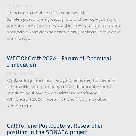
29 lipca 2026
Do naszego Działu Analiz Technicznych i
Szkoleń poszukujemy osoby, która chce rozwijać się w
obszarze bezpieczeństwa wybuchowego i procesowego
oraz zdobywać doświadczenie przy realizacji projektów
dla klientów
WIiTChCraft 2026 – Forum of Chemical
S
S
Innovation
r
r
23 lipca 2026
e
e
Wydział Inżynierii i Technologii Chemicznej Politechniki
b
b
Krakowskiej zaprasza studentów, doktorantów oraz
młodych naukowców do udziału w konferencji
r
D
r
D
WIiTChCraft 2026 – Forum of Chemical Innovation.
n
r
n
r
Konferencja
e
i
e
i
m
n
m
n
Call for one Postdoctoral Researcher
e
ż
e
ż
position in the SONATA project
d
.
d