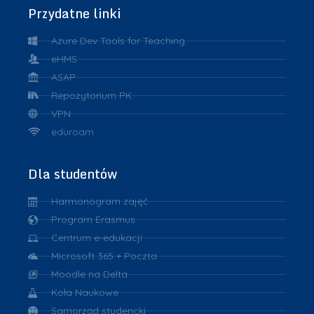
Przydatne linki
Azure Dev Tools for Teaching
eHMS
ASAP
Repozytorium PK
VPN
eduroam
Dla studentów
Harmonogram zajęć
Program Erasmus
Centrum e-edukacji
Microsoft 365 + Poczta
Moodle na Delta
Koła Naukowe
Samorząd studencki