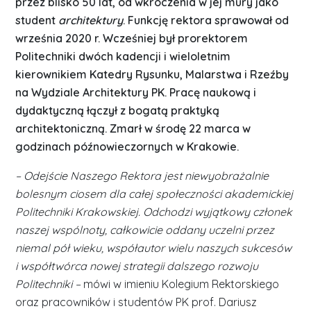
przez blisko 50 lat, od wkroczenia w jej mury jako
student
architektury
. Funkcję rektora sprawował od
września 2020 r. Wcześniej był prorektorem
Politechniki dwóch kadencji i wieloletnim
kierownikiem Katedry Rysunku, Malarstwa i Rzeźby
na Wydziale Architektury PK. Pracę naukową i
dydaktyczną łączył z bogatą praktyką
architektoniczną. Zmarł w środę 22 marca w
godzinach późnowieczornych w Krakowie.
– Odejście Naszego Rektora jest niewyobrażalnie
bolesnym ciosem dla całej społeczności akademickiej
Politechniki Krakowskiej. Odchodzi wyjątkowy członek
naszej wspólnoty, całkowicie oddany uczelni przez
niemal pół wieku, współautor wielu naszych sukcesów
i współtwórca nowej strategii dalszego rozwoju
Politechniki –
mówi w imieniu Kolegium Rektorskiego
oraz pracowników i studentów PK prof. Dariusz