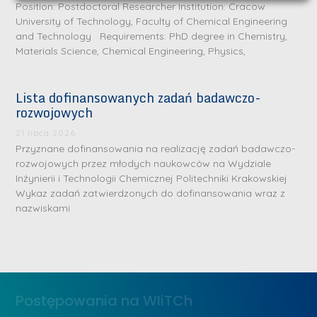
Position: Postdoctoral Researcher Institution: Cracow
University of Technology, Faculty of Chemical Engineering
and Technology Requirements: PhD degree in Chemistry,
Materials Science, Chemical Engineering, Physics,
Lista dofinansowanych zadań badawczo-
rozwojowych
S
r
21 lipca 2026
e
Przyznane dofinansowania na realizację zadań badawczo-
rozwojowych przez młodych naukowców na Wydziale
b
Inżynierii i Technologii Chemicznej Politechniki Krakowskiej
r
D
Wykaz zadań zatwierdzonych do dofinansowania wraz z
n
nazwiskami
r
e
i
m
n
e
ż
d
.
a
Postępowania na WIiTCh
M
l