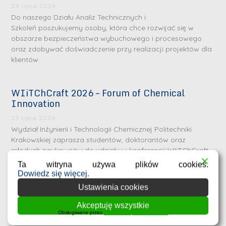
29 lipca 2026
Do naszego Działu Analiz Technicznych i
Szkoleń poszukujemy osoby, która chce rozwijać się w
obszarze bezpieczeństwa wybuchowego i procesowego
oraz zdobywać doświadczenie przy realizacji projektów dla
klientów
WIiTChCraft 2026 – Forum of Chemical
Innovation
23 lipca 2026
Wydział Inżynierii i Technologii Chemicznej Politechniki
Krakowskiej zaprasza studentów, doktorantów oraz
młodych naukowców do udziału w konferencji WIiTChCraft
2026 – Forum of Chemical Innovation. Konferencja
Ta witryna używa plików cookies.
Dowiedz się więcej.
Ustawienia cookies
Call for one Postdoctoral Researcher position
in the SONATA project
Akceptuję wszystkie
Obsługiwane przez
WPLP Compliance Platform
23 lipca 2026