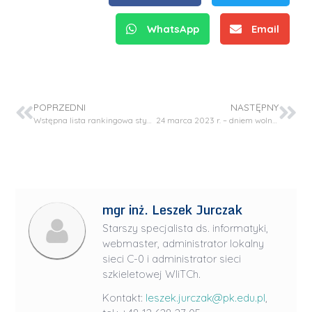
WhatsApp
Email
POPRZEDNI
NASTĘPNY
Wstępna lista rankingowa stypendium rektora
24 marca 2023 r. – dniem wolnym od zajęć dydaktycznych
mgr inż. Leszek Jurczak
Starszy specjalista ds. informatyki,
webmaster, administrator lokalny
sieci C-0 i administrator sieci
szkieletowej WIiTCh.
Kontakt:
leszek.jurczak@pk.edu.pl
,