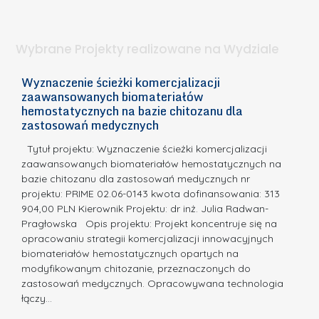
d
a
i
l
.
ą
a
Wybrane Projekty realizowane na Wydziale
I
c
n
h
Wyznaczenie ścieżki komercjalizacji
2
n
zaawansowanych biomateriałów
e
E
o
hemostatycznych na bazie chitozanu dla
m
c
zastosowań medycznych
w
i
a,
d
a
Tytuł projektu: Wyznaczenie ścieżki komercjalizacji
k
c
zaawansowanych biomateriałów hemostatycznych na
ó
bazie chitozanu dla zastosowań medycznych nr
j
w
projektu: PRIME 02.06-0143 kwota dofinansowania: 313
a
z
904,00 PLN Kierownik Projektu: dr inż. Julia Radwan-
.
Pragłowska Opis projektu: Projekt koncentruje się na
P
N
opracowaniu strategii komercjalizacji innowacyjnych
o
biomateriałów hemostatycznych opartych na
a
l
modyfikowanym chitozanie, przeznaczonych do
t
i
zastosowań medycznych. Opracowywana technologia
u
łączy…
t
r