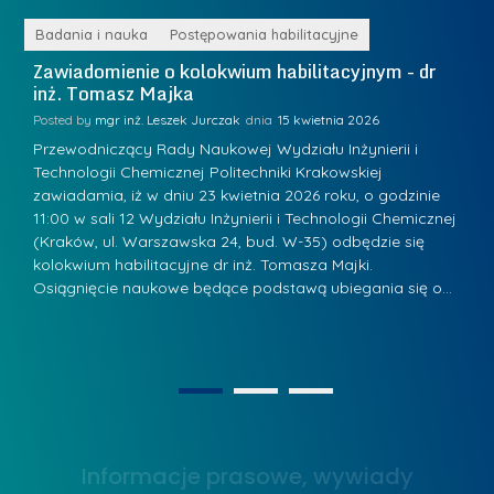
a
e
r
ne
Badania i nauka
Postępowania habilitacyjne
B
W
i
Zawiadomienie o kolokwium habilitacyjnym - dr
Z
a
inż. Tomasz Majka
i
a
r
K
Posted by
mgr inż. Leszek Jurczak
15 kwietnia 2026
Po
s
u
Przewodniczący Rady Naukowej Wydziału Inżynierii i
P
z
Technologii Chemicznej Politechniki Krakowskiej
Te
r
a
zawiadamia, iż w dniu 23 kwietnia 2026 roku, o godzinie
za
a
.
11:00 w sali 12 Wydziału Inżynierii i Technologii Chemicznej
12
w
ń
(Kraków, ul. Warszawska 24, bud. W-35) odbędzie się
(
s
w
s
kolokwium habilitacyjne dr inż. Tomasza Majki.
ko
k
Osiągnięcie naukowe będące podstawą ubiegania się o…
O
k
L
i
a
i
e
z
d
j
n
e
W
1
2
a
r
y
g
z
s
r
y
Informacje prasowe, wywiady
t