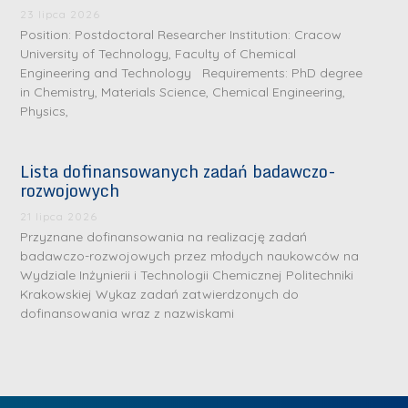
.
a
J
a
23 lipca 2026
M
Position: Postdoctoral Researcher Institution: Cracow
l
u
l
a
University of Technology, Faculty of Chemical
e
l
e
Engineering and Technology Requirements: PhD degree
r
W
i
W
in Chemistry, Materials Science, Chemical Engineering,
i
a
a
a
Physics,
a
r
R
r
K
s
a
s
Lista dofinansowanych zadań badawczo-
u
z
d
z
rozwojowych
r
a
w
a
a
21 lipca 2026
w
a
w
Przyznane dofinansowania na realizację zadań
ń
s
n
s
badawczo-rozwojowych przez młodych naukowców na
s
k
-
k
Wydziale Inżynierii i Technologii Chemicznej Politechniki
k
L
Krakowskiej Wykaz zadań zatwierdzonych do
i
P
i
a
i
dofinansowania wraz z nazwiskami
e
r
e
z
d
j
a
j
n
e
W
g
W
a
r
y
ł
y
g
z