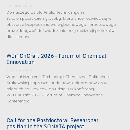
29 lipca 2026
Do naszego Działu Analiz Technicznych i
Szkoleń poszukujemy osoby, która chce rozwijać się w
obszarze bezpieczeństwa wybuchowego i procesowego
oraz zdobywać doświadczenie przy realizacji projektów
dla klientów
WIiTChCraft 2026 – Forum of Chemical
S
S
Innovation
r
r
23 lipca 2026
e
e
Wydział Inżynierii i Technologii Chemicznej Politechniki
b
b
Krakowskiej zaprasza studentów, doktorantów oraz
młodych naukowców do udziału w konferencji
r
D
r
D
WIiTChCraft 2026 – Forum of Chemical Innovation.
n
r
n
r
Konferencja
e
i
e
i
m
n
m
n
Call for one Postdoctoral Researcher
e
ż
e
ż
position in the SONATA project
d
.
d