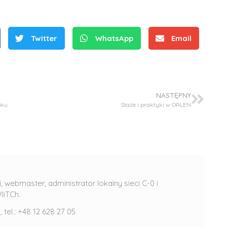
Twitter
WhatsApp
Email
NASTĘPNY
S
oku
Staże i praktyki w ORLEN
r
e
b
r
D
D
n
r
r
e
i
i, webmaster, administrator lokalny sieci C-0 i
i
IiTCh.
m
n
n
e
ż
l
, tel.: +48 12 628 27 05
ż
d
.