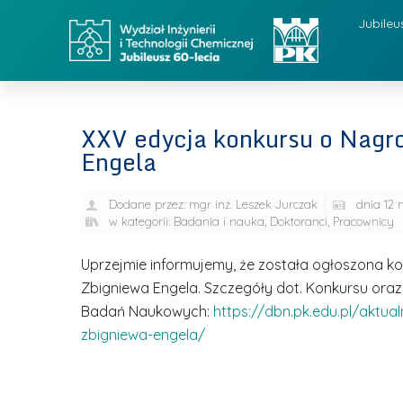
Jubileu
XXV edycja konkursu o Nagro
Engela
Dodane przez:
mgr inż. Leszek Jurczak
dnia
12 
w kategorii:
Badania i nauka
,
Doktoranci
,
Pracownicy
Uprzejmie informujemy, że została ogłoszona ko
Zbigniewa Engela. Szczegóły dot. Konkursu oraz 
Badań Naukowych:
https://dbn.pk.edu.pl/aktu
zbigniewa-engela/