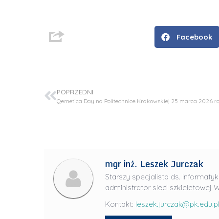
Facebook
POPRZEDNI
Qemetica Day na Politechnice Krakowskiej 25 marca 2026 r
D
mgr inż. Leszek Jurczak
r
i
Starszy specjalista ds. informatyk
administrator sieci szkieletowej W
n
ż
Kontakt:
leszek.jurczak@pk.edu.p
.