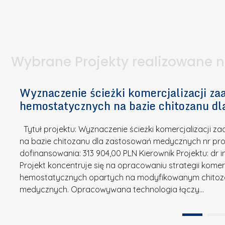
I
a
e
l
S
p
t
n
d
u
a
i
l
k
.
ą
a
o
Wybrane Projekty realizowane 
I
c
n
n
h
k
n
Wyznaczenie ścieżki komercjalizacji 
e
u
o
hemostatycznych na bazie chitozanu d
m
r
w
i
s
a
Tytuł projektu: Wyznaczenie ścieżki komercjalizacji
k
u
c
na bazie chitozanu dla zastosowań medycznych nr proj
ó
o
j
dofinansowania: 313 904,00 PLN Kierownik Projektu: dr 
w
N
Projekt koncentruje się na opracowaniu strategii kome
a
z
a
hemostatycznych opartych na modyfikowanym chitoz
.
P
g
medycznych. Opracowywana technologia łączy…
N
o
r
a
l
o
t