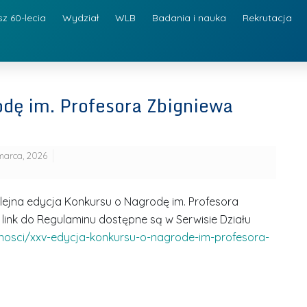
sz 60-lecia
Wydział
WLB
Badania i nauka
Rekrutacja
dę im. Profesora Zbigniewa
marca, 2026
lejna edycja Konkursu o Nagrodę im. Profesora
link do Regulaminu dostępne są w Serwisie Działu
alnosci/xxv-edycja-konkursu-o-nagrode-im-profesora-