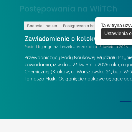
o
Postępowania na WIiTCh
y
w
w
s
Z
Ta witryna uży
k
Badania i nauka
Postępowania habilitacyjne
a
Ustawienia c
a
Zawiadomienie o kolokwium habilit
r
l
z
Posted by
mgr inż. Leszek Jurczak
15 kwietnia 2026
a
ą
u
Przewodniczący Rady Naukowej Wydziału Inżynierii
d
r
zawiadamia, iż w dniu 23 kwietnia 2026 roku, o godz
z
Chemicznej (Kraków, ul. Warszawska 24, bud. W-35
e
ie się
a
Tomasza Majki. Osiągnięcie naukowe będące pod
a
n
t
i
k
u
ą
U
I
c
e
z
t
e