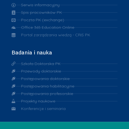
Serwis informacyjny
Spis pracowników PK
Poczta PK (exchange)
Office 365 Education Online
Portal zarządzania wiedzą - CRIS PK
Badania i nauka
Szkoła Doktorska PK
Przewody doktorskie
Postępowania doktorskie
Postępowania habilitacyjne
Postępowania profesorskie
Projekty naukowe
Konferencje i seminaria