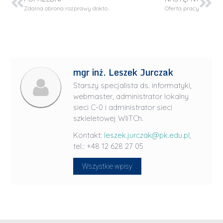
Zdalna obrona rozprawy doktorskiej – mgr inż. Kinga Podbiera – Matysik
Oferta pracy
mgr inż. Leszek Jurczak
Starszy specjalista ds. informatyki,
webmaster, administrator lokalny
sieci C-0 i administrator sieci
szkieletowej WIiTCh.
Kontakt:
leszek.jurczak@pk.edu.pl
,
tel.: +48 12 628 27 05
Wszystkie wpisy