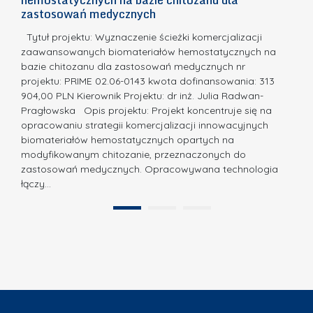
m
c
zastosowań medycznych
w
i
a,
d
a
Tytuł projektu: Wyznaczenie ścieżki komercjalizacji
k
c
zaawansowanych biomateriałów hemostatycznych na
ó
bazie chitozanu dla zastosowań medycznych nr
j
w
projektu: PRIME 02.06-0143 kwota dofinansowania: 313
a
z
904,00 PLN Kierownik Projektu: dr inż. Julia Radwan-
.
Pragłowska Opis projektu: Projekt koncentruje się na
P
N
opracowaniu strategii komercjalizacji innowacyjnych
o
biomateriałów hemostatycznych opartych na
a
l
modyfikowanym chitozanie, przeznaczonych do
t
i
zastosowań medycznych. Opracowywana technologia
u
łączy…
t
r
e
a
1
2
c
”
h
n
i
k