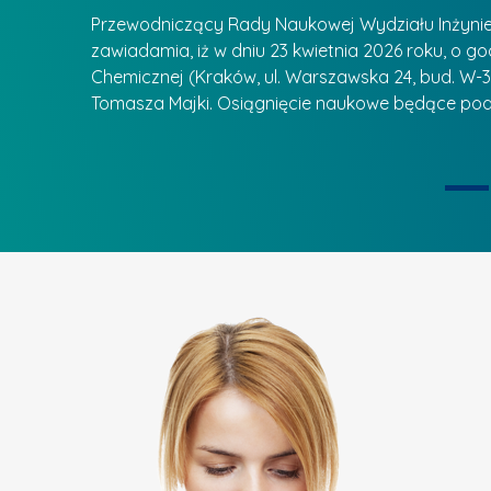
ą
u
Przewodniczący Rady Naukowej Wydziału Inżynierii
d
r
zawiadamia, iż w dniu 23 kwietnia 2026 roku, o godz
z
Chemicznej (Kraków, ul. Warszawska 24, bud. W-35
e
ie się
a
Tomasza Majki. Osiągnięcie naukowe będące pod
a
n
t
i
k
u
ą
U
I
c
e
z
t
e
a
l
p
n
u
i
k
ą
o
n
k