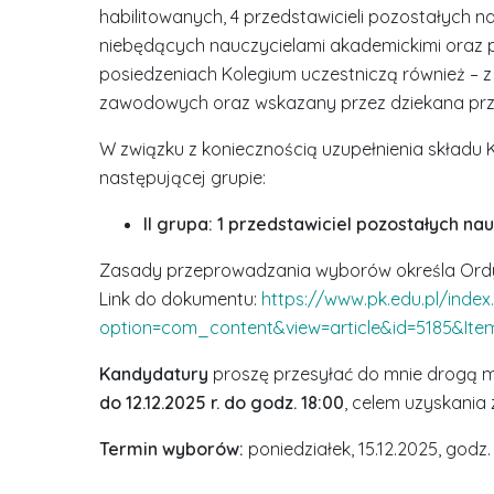
habilitowanych, 4 przedstawicieli pozostałych n
niebędących nauczycielami akademickimi oraz p
posiedzeniach Kolegium uczestniczą również – 
zawodowych oraz wskazany przez dziekana przed
W związku z koniecznością uzupełnienia skład
następującej grupie:
II grupa:
1 przedstawiciel pozostałych na
Zasady przeprowadzania wyborów określa Ordyn
Link do dokumentu:
https://www.pk.edu.pl/index
option=com_content&view=article&id=5185&Ite
Kandydatury
proszę przesyłać do mnie drogą m
do 12.12.2025 r. do godz. 18:00
, celem uzyskania
Termin wyborów:
poniedziałek, 15.12.2025, godz.