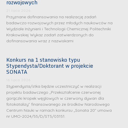
rozwojowych
S
S
21 lipca 2026
r
r
Przyznane dofinansowania na realizację zadań
badawczo-rozwojowych przez młodych naukowców na
e
e
Wydziale Inżynierii i Technologii Chemicznej Politechniki
b
b
Krakowskiej Wykaz zadań zatwierdzonych do
r
D
r
dofinansowania wraz z nazwiskami
D
n
r
n
r
e
i
e
i
Konkurs na 1 stanowisko typu
m
n
m
Stypendysta/Doktorant w projekcie
n
e
ż
e
SONATA
ż
d
.
d
.
16 lipca 2026
a
J
a
Stypendysta/stka będzie uczestniczyć w realizacji
M
l
u
l
projektu badawczego „Przekształcenie czerwonej
a
e
l
e
gorączki kropek węglowych w czerwony dywan dla
r
fotokatalizy” finansowanego ze środków Narodowego
W
i
W
i
Centrum Nauki w ramach konkursu „Sonata 20” umowa
a
a
a
nr UMO-2024/55/D/ST5/03151.
a
r
R
r
K