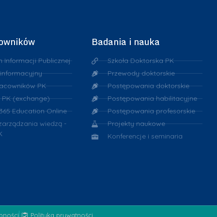
k
k
i
i
cowników
Badania i nauka
n Informacji Publicznej
Szkoła Doktorska PK
 informacyjny
Przewody doktorskie
racowników PK
Postępowania doktorskie
 PK (exchange)
Postępowania habilitacyjne
 365 Education Online
Postępowania profesorskie
 zarządzania wiedzą -
Projekty naukowe
K
Konferencje i seminaria
ępności
Polityka prywatności