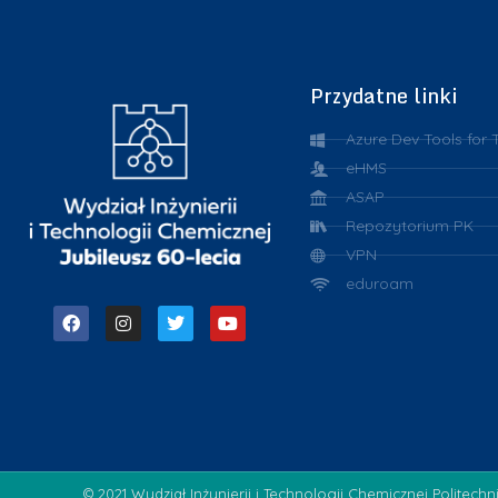
Przydatne linki
Azure Dev Tools for 
eHMS
ASAP
Repozytorium PK
VPN
eduroam
© 2021 Wydział Inżynierii i Technologii Chemicznej Politechn