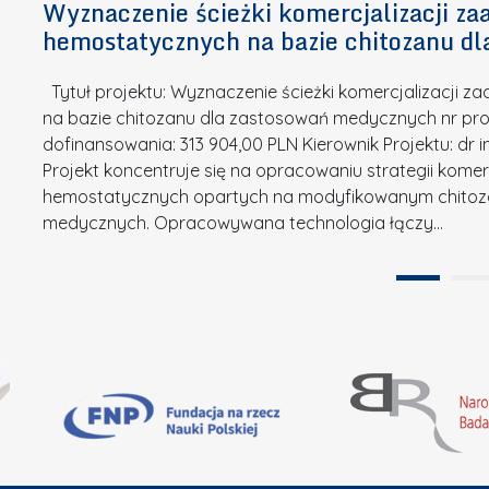
n
Wyznaczenie ścieżki komercjalizacji 
e
u
o
hemostatycznych na bazie chitozanu d
m
r
w
i
s
a
Tytuł projektu: Wyznaczenie ścieżki komercjalizacji
k
u
c
na bazie chitozanu dla zastosowań medycznych nr proj
ó
o
j
dofinansowania: 313 904,00 PLN Kierownik Projektu: dr 
w
N
Projekt koncentruje się na opracowaniu strategii kome
a
z
a
hemostatycznych opartych na modyfikowanym chitoz
.
P
g
medycznych. Opracowywana technologia łączy…
N
o
r
a
l
o
t
i
d
u
t
ę
r
e
A
a
c
B
”
h
B
n
i