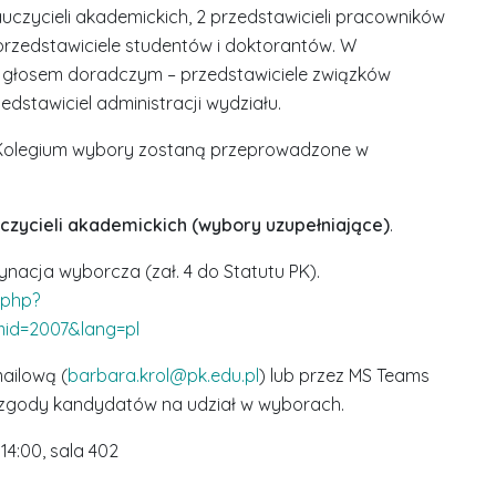
auczycieli akademickich, 2 przedstawicieli pracowników
rzedstawiciele studentów i doktorantów. W
z głosem doradczym – przedstawiciele związków
stawiciel administracji wydziału.
u Kolegium wybory zostaną przeprowadzone w
uczycieli akademickich (wybory uzupełniające)
.
acja wyborcza (zał. 4 do Statutu PK).
.php?
mid=2007&lang=pl
ailową (
barbara.krol@pk.edu.pl
) lub przez MS Teams
 zgody kandydatów na udział w wyborach.
 14:00, sala 402