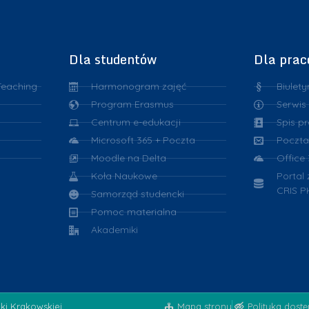
k
i
Dla studentów
Dla pra
Teaching
Harmonogram zajęć
Biulety
Program Erasmus
Serwis
Centrum e-edukacji
Spis p
Microsoft 365 + Poczta
Poczta
Moodle na Delta
Office
Koła Naukowe
Portal
CRIS P
Samorząd studencki
Pomoc materialna
Akademiki
iki Krakowskiej
Mapa strony
Polityka dost