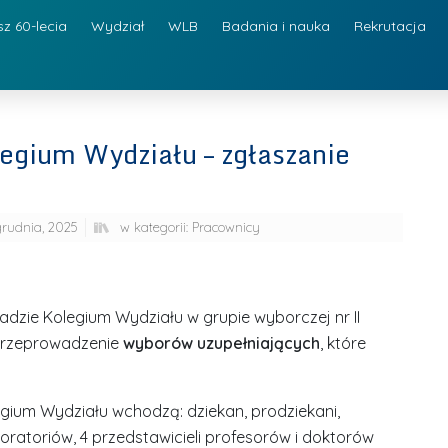
sz 60-lecia
Wydział
WLB
Badania i nauka
Rekrutacja
egium Wydziału – zgłaszanie
grudnia, 2025
w kategorii:
Pracownicy
adzie Kolegium Wydziału w grupie wyborczej nr II
 przeprowadzenie
wyborów uzupełniających
, które
egium Wydziału wchodzą: dziekan, prodziekani,
oratoriów, 4 przedstawicieli profesorów i doktorów